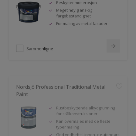
Beskytter mot erosjon
Meget høy glans-og
fargebestandighet
For maling av metallfasader
Sammenligne
Nordsjö Professional Traditional Metal
Paint
Rustbeskyttende alkydgrunning
for stålkonstruksjoner
Kan overmales med de fleste
typer maling
God vedheft til innen- og utendørs
bruk