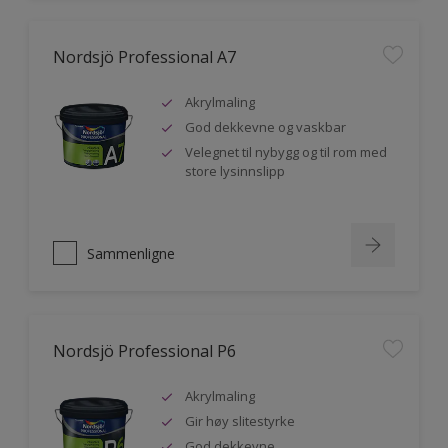
Nordsjö Professional A7
Akrylmaling
God dekkevne og vaskbar
Velegnet til nybygg og til rom med
store lysinnslipp
Sammenligne
Nordsjö Professional P6
Akrylmaling
Gir høy slitestyrke
God dekkevne