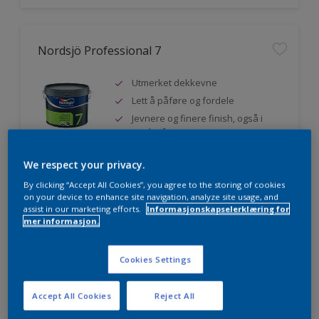
Nordsjö Professional 7
Utmerket dekkevne
Lett å påføre og fordele
Jevnere og finere finish, også i
mørke farger
We respect your privacy.
By clicking “Accept All Cookies”, you agree to the storing of cookies
Sammenligne
on your device to enhance site navigation, analyze site usage, and
assist in our marketing efforts.
Informasjonskapselerklæring for
mer informasjon.
Nordsjö Professional 20
Cookies Settings
Veggmaling med god dekkevne
Accept All Cookies
Reject All
Utviklet av og for profesjonelle