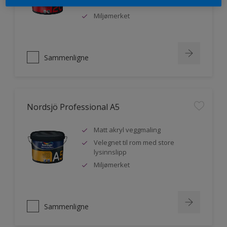
malere
Miljømerket
Sammenligne
Nordsjö Professional A5
Matt akryl veggmaling
Velegnet til rom med store
lysinnslipp
Miljømerket
Sammenligne