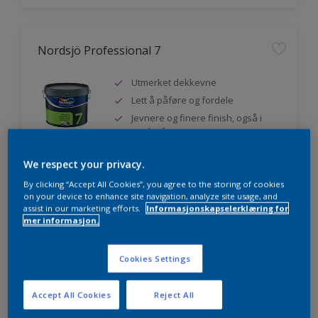
Nordsjö Professional 7
Utmerket dekkevne
Lett å påføre og fordele
Jevnere og finere finish, også i
mørke farger
We respect your privacy.
By clicking “Accept All Cookies”, you agree to the storing of cookies
Sammenligne
on your device to enhance site navigation, analyze site usage, and
assist in our marketing efforts.
Informasjonskapselerklæring for
mer informasjon.
Nordsjö Professional 20
Cookies Settings
Veggmaling med god dekkevne
Accept All Cookies
Reject All
Utviklet av og for profesjonelle