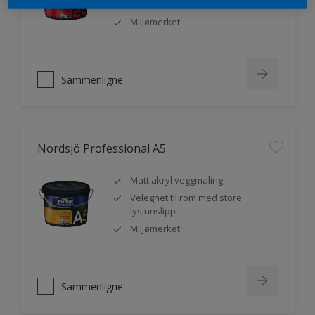
malere
Miljømerket
Sammenligne
Nordsjö Professional A5
Matt akryl veggmaling
Velegnet til rom med store
lysinnslipp
Miljømerket
Sammenligne