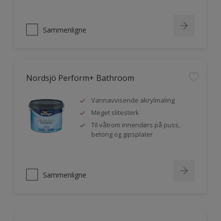
Sammenligne
Nordsjö Perform+ Bathroom
Vannavvisende akrylmaling
Meget slitesterk
Til våtrom innendørs på puss,
betong og gipsplater
Sammenligne