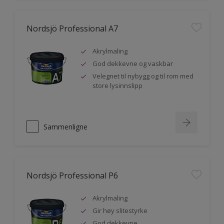
Nordsjö Professional A7
Akrylmaling
God dekkevne og vaskbar
Velegnet til nybygg og til rom med
store lysinnslipp
Sammenligne
Nordsjö Professional P6
Akrylmaling
Gir høy slitestyrke
God dekkevne