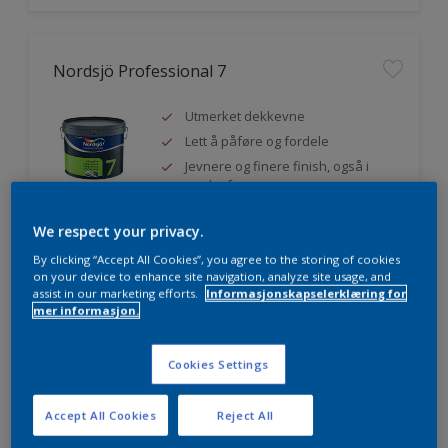
Nordsjö Professional 7
Utmerket dekkevne
Lett å påføre og fordele
Jevnere og finere finish, også i
mørke farger
We respect your privacy.
By clicking “Accept All Cookies”, you agree to the storing of cookies
Sammenligne
on your device to enhance site navigation, analyze site usage, and
assist in our marketing efforts.
Informasjonskapselerklæring for
mer informasjon.
Nordsjö Professional 20
Cookies Settings
Veggmaling med god dekkevne
Accept All Cookies
Reject All
Utviklet av og for profesjonelle