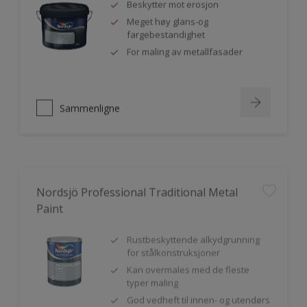
Beskytter mot erosjon
Meget høy glans-og
fargebestandighet
For maling av metallfasader
Sammenligne
Nordsjö Professional Traditional Metal
Paint
Rustbeskyttende alkydgrunning
for stålkonstruksjoner
Kan overmales med de fleste
typer maling
God vedheft til innen- og utendørs
bruk