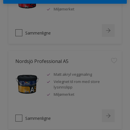
malere
Miljømerket
Sammenligne
Nordsjö Professional A5
Matt akryl veggmaling
Velegnet til rom med store
lysinnslipp
Miljømerket
Sammenligne