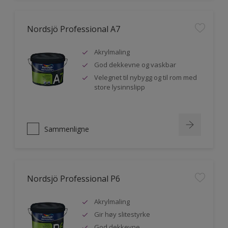
Nordsjö Professional A7
Akrylmaling
God dekkevne og vaskbar
Velegnet til nybygg og til rom med
store lysinnslipp
Sammenligne
Nordsjö Professional P6
Akrylmaling
Gir høy slitestyrke
God dekkevne