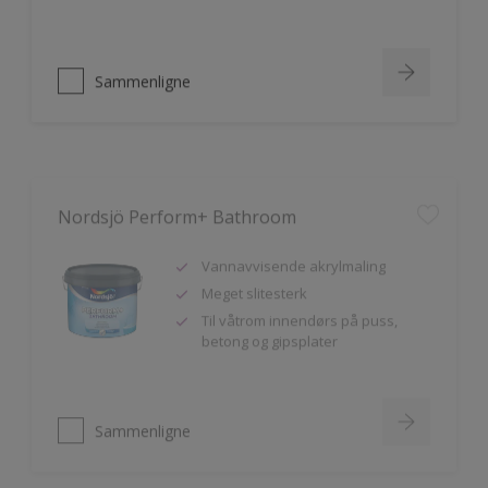
Sammenligne
Nordsjö Perform+ Bathroom
Vannavvisende akrylmaling
Meget slitesterk
Til våtrom innendørs på puss,
betong og gipsplater
Sammenligne