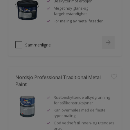
Beskytter mot erosjon
Meget høy glans-og
fargebestandighet
For maling av metallfasader
Sammenligne
Nordsjö Professional Traditional Metal
Paint
Rustbeskyttende alkydgrunning
for stålkonstruksjoner
Kan overmales med de fleste
typer maling
God vedheft til innen- og utendørs
bruk