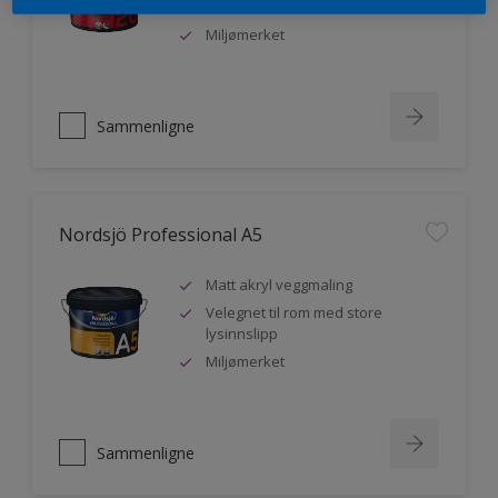
malere
Miljømerket
Sammenligne
Nordsjö Professional A5
Matt akryl veggmaling
Velegnet til rom med store
lysinnslipp
Miljømerket
Sammenligne