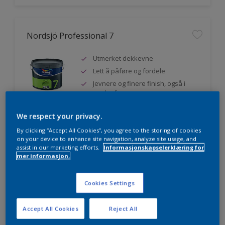
Nordsjö Professional 7
Utmerket dekkevne
Lett å påføre og fordele
Jevnere og finere finish, også i
mørke farger
We respect your privacy.
By clicking “Accept All Cookies”, you agree to the storing of cookies
Sammenligne
on your device to enhance site navigation, analyze site usage, and
assist in our marketing efforts.
Informasjonskapselerklæring for
mer informasjon.
Nordsjö Professional 20
Cookies Settings
Veggmaling med god dekkevne
Accept All Cookies
Reject All
Utviklet av og for profesjonelle