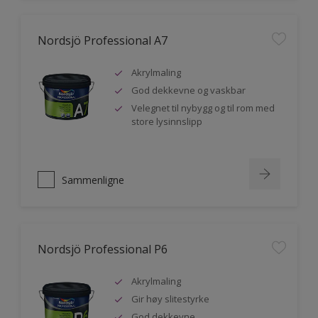
Nordsjö Professional A7
Akrylmaling
God dekkevne og vaskbar
Velegnet til nybygg og til rom med
store lysinnslipp
Sammenligne
Nordsjö Professional P6
Akrylmaling
Gir høy slitestyrke
God dekkevne