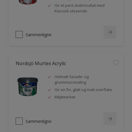
Gir et pent sluttresultat med
klassisk utseende
Sammenligne
Nordsjö Murtex Acrylic
Helmatt fasade- og
grunnmursmaling
Gir en fin, glatt og matt overflate
Miljømerket
Sammenligne