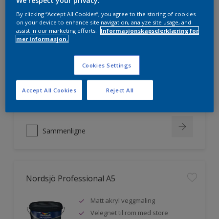
We respect your privacy.
By clicking “Accept All Cookies”, you agree to the storing of cookies
on your device to enhance site navigation, analyze site usage, and
assist in our marketing efforts.
Informasjonskapselerklæring for
Nordsjö Professional 20
mer informasjon.
Veggmaling med god dekkevne
Cookies Settings
Utviklet av og for profesjonelle
malere
Miljømerket
Accept All Cookies
Reject All
Sammenligne
Nordsjö Professional A5
Matt akryl veggmaling
Velegnet til rom med store