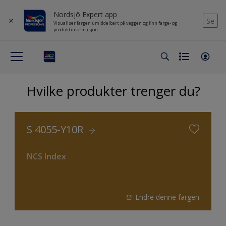
Nordsjö Expert app
Se
Visualiser fargen umiddelbart på veggen og finn farge- og
produktinformasjon
Hvilke produkter trenger du?
S 4055-Y10R
NCS Index
Endre denne fargen