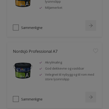
lysinnslipp
Miljømerket
Sammenligne
Nordsjö Professional A7
Akrylmaling
God dekkevne og vaskbar
Velegnet til nybygg og til rom med
store lysinnslipp
Sammenligne