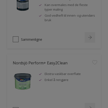
Kan overmales med de fleste
typer maling
God vedheft til innen- og utendørs
bruk
Sammenligne
Nordsjö Perform+ Easy2Clean
Ekstra vaskbar overflate
Enkel å rengjøre