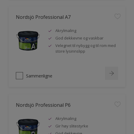
Nordsjö Professional A7
Akrylmaling
God dekkevne og vaskbar
Velegnet til nybygg og til rom med
store lysinnslipp
Sammenligne
Nordsjö Professional P6
Akrylmaling
Gir høy slitestyrke
God dekkevne