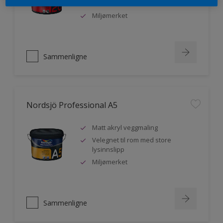
malere
Miljømerket
Sammenligne
Nordsjö Professional A5
Matt akryl veggmaling
Velegnet til rom med store
lysinnslipp
Miljømerket
Sammenligne