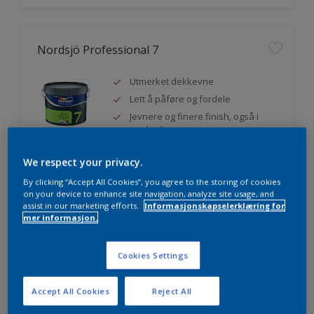
Nordsjö Professional 7
Utmerket dekkevne
Lett å påføre og fordele
Jevnere og finere finish, også i
mørke farger
We respect your privacy.
By clicking “Accept All Cookies”, you agree to the storing of cookies
Sammenligne
on your device to enhance site navigation, analyze site usage, and
assist in our marketing efforts.
Informasjonskapselerklæring for
mer informasjon.
Nordsjö Professional 20
Cookies Settings
Veggmaling med god dekkevne
Accept All Cookies
Reject All
Utviklet av og for profesjonelle