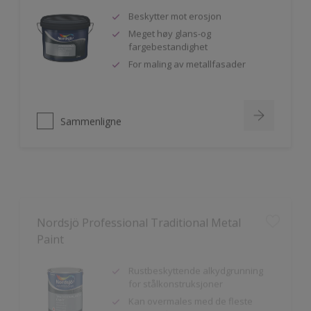
Beskytter mot erosjon
Meget høy glans-og
fargebestandighet
For maling av metallfasader
Sammenligne
Nordsjö Professional Traditional Metal
Paint
Rustbeskyttende alkydgrunning
for stålkonstruksjoner
Kan overmales med de fleste
typer maling
God vedheft til innen- og utendørs
bruk