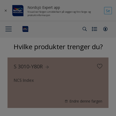
Nordsjö Expert app
Se
Visualiser fargen umiddelbart på veggen og finn farge- og
produktinformasjon
Hvilke produkter trenger du?
S 3010-Y80R
NCS Index
Endre denne fargen