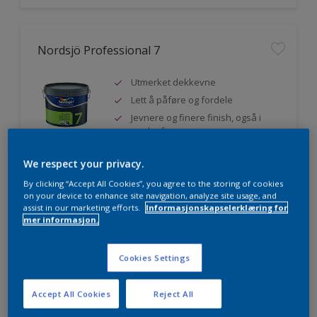
Nordsjö Professional 7
Utmerket dekkevne
Lett å påføre og fordele
Jevnere og finere finish, også i
mørke farger
We respect your privacy.
By clicking “Accept All Cookies”, you agree to the storing of cookies
Sammenligne
on your device to enhance site navigation, analyze site usage, and
assist in our marketing efforts.
Informasjonskapselerklæring for
mer informasjon.
Nordsjö Professional 20
Cookies Settings
Veggmaling med god dekkevne
Accept All Cookies
Reject All
Utviklet av og for profesjonelle