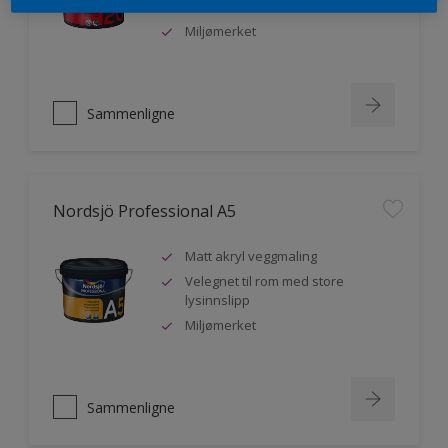
malere
Miljømerket
Sammenligne
Nordsjö Professional A5
Matt akryl veggmaling
Velegnet til rom med store
lysinnslipp
Miljømerket
Sammenligne