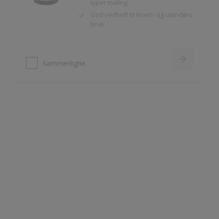
Sammenligne
Nordsjö Perform+ Bathroom
Vannavvisende akrylmaling
Meget slitesterk
Til våtrom innendørs på puss,
betong og gipsplater
Sammenligne