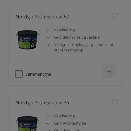
Nordsjö Professional A7
Akrylmaling
God dekkevne og vaskbar
Velegnet til nybygg og til rom med
store lysinnslipp
Sammenligne
Nordsjö Professional P6
Akrylmaling
Gir høy slitestyrke
God dekkevne