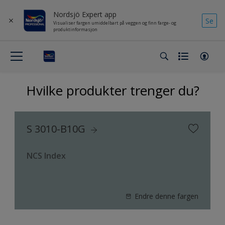
Nordsjö Expert app
Se
Visualiser fargen umiddelbart på veggen og finn farge- og
produktinformasjon
Hvilke produkter trenger du?
S 3010-B10G
NCS Index
Endre denne fargen