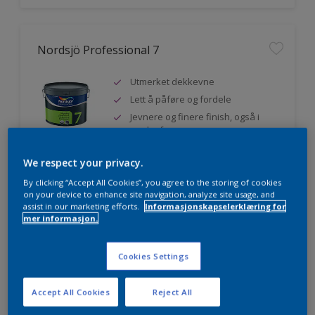
Nordsjö Professional 7
Utmerket dekkevne
Lett å påføre og fordele
Jevnere og finere finish, også i
mørke farger
We respect your privacy.
By clicking “Accept All Cookies”, you agree to the storing of cookies
Sammenligne
on your device to enhance site navigation, analyze site usage, and
assist in our marketing efforts.
Informasjonskapselerklæring for
mer informasjon.
Nordsjö Professional 20
Cookies Settings
Veggmaling med god dekkevne
Accept All Cookies
Reject All
Utviklet av og for profesjonelle