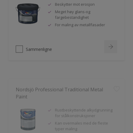
Beskytter mot erosjon
Meget høy glans-og
fargebestandighet
For maling av metallfasader
Sammenligne
Nordsjö Professional Traditional Metal
Paint
Rustbeskyttende alkydgrunning
for stålkonstruksjoner
Kan overmales med de fleste
typer maling
God vedheft til innen- og utendørs
bruk