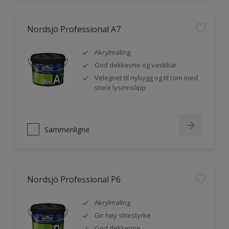
Nordsjö Professional A7
Akrylmaling
God dekkevne og vaskbar
Velegnet til nybygg og til rom med
store lysinnslipp
Sammenligne
Nordsjö Professional P6
Akrylmaling
Gir høy slitestyrke
God dekkevne