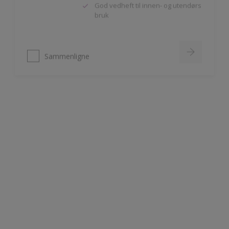
Sammenligne
Nordsjö Perform+ Bathroom
Vannavvisende akrylmaling
Meget slitesterk
Til våtrom innendørs på puss,
betong og gipsplater
Sammenligne