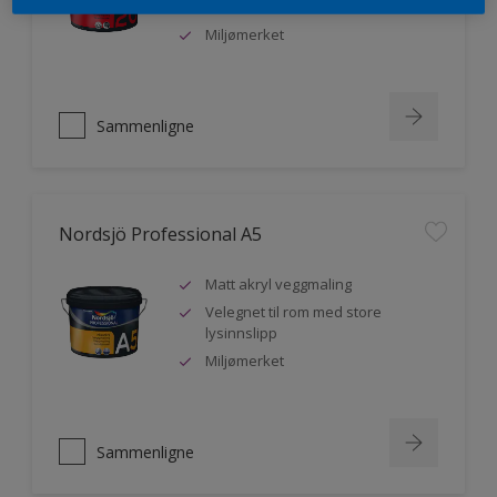
malere
Miljømerket
Sammenligne
Nordsjö Professional A5
Matt akryl veggmaling
Velegnet til rom med store
lysinnslipp
Miljømerket
Sammenligne