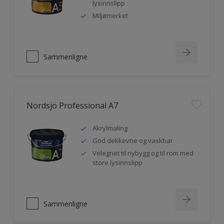
lysinnslipp
Miljømerket
Sammenligne
Nordsjö Professional A7
Akrylmaling
God dekkevne og vaskbar
Velegnet til nybygg og til rom med
store lysinnslipp
Sammenligne