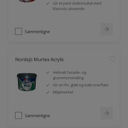
Gir et pent sluttresultat med
klassisk utseende
Sammenligne
Nordsjö Murtex Acrylic
Helmatt fasade- og
grunnmursmaling
Gir en fin, glatt og matt overflate
Miljømerket
Sammenligne