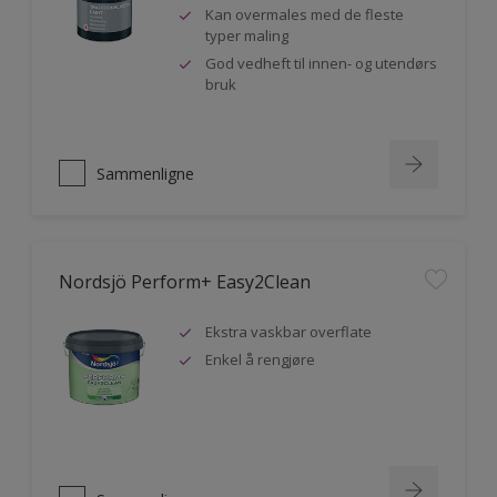
Kan overmales med de fleste
typer maling
God vedheft til innen- og utendørs
bruk
Sammenligne
Nordsjö Perform+ Easy2Clean
Ekstra vaskbar overflate
Enkel å rengjøre