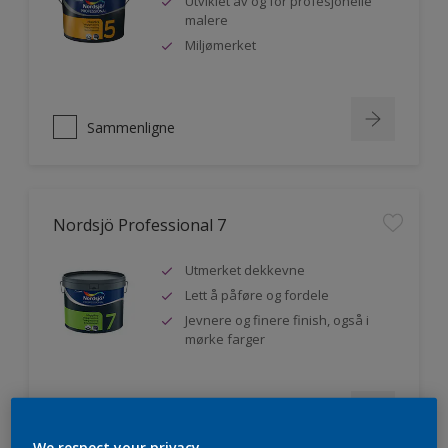
Utviklet av og for profesjonelle
malere
Miljømerket
Sammenligne
Nordsjö Professional 7
Utmerket dekkevne
Lett å påføre og fordele
Jevnere og finere finish, også i
mørke farger
Sammenligne
We respect your privacy.