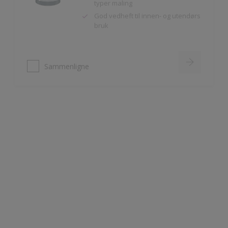
Sammenligne
Nordsjö Perform+ Bathroom
Vannavvisende akrylmaling
Meget slitesterk
Til våtrom innendørs på puss,
betong og gipsplater
Sammenligne