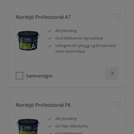
Nordsjö Professional A7
Akrylmaling
God dekkevne og vaskbar
Velegnet til nybygg og til rom med
store lysinnslipp
Sammenligne
Nordsjö Professional P6
Akrylmaling
Gir høy slitestyrke
God dekkevne