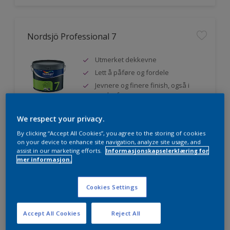
Nordsjö Professional 7
Utmerket dekkevne
Lett å påføre og fordele
Jevnere og finere finish, også i
mørke farger
We respect your privacy.
By clicking “Accept All Cookies”, you agree to the storing of cookies
Sammenligne
on your device to enhance site navigation, analyze site usage, and
assist in our marketing efforts.
Informasjonskapselerklæring for
mer informasjon.
Nordsjö Professional 20
Cookies Settings
Veggmaling med god dekkevne
Accept All Cookies
Reject All
Utviklet av og for profesjonelle