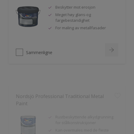
Beskytter mot erosjon
Meget høy glans-og
fargebestandighet
For maling av metallfasader
Sammenligne
Nordsjö Professional Traditional Metal
Paint
Rustbeskyttende alkydgrunning
for stålkonstruksjoner
Kan overmales med de fleste
typer maling
God vedheft til innen- og utendørs
bruk