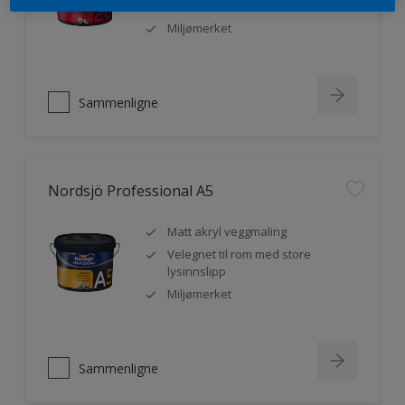
malere
Miljømerket
Sammenligne
Nordsjö Professional A5
Matt akryl veggmaling
Velegnet til rom med store
lysinnslipp
Miljømerket
Sammenligne