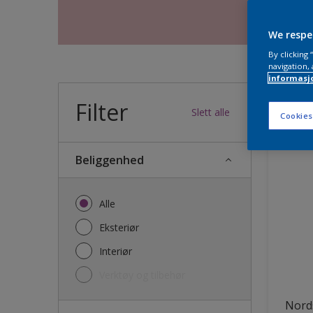
We respe
By clicking
navigation, 
informasj
Filter
37
produk
Slett alle
Cookies
Beliggenhed
Alle
Eksteriør
Interiør
Verktøy og tilbehør
Nords