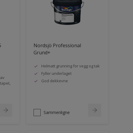
5
Nordsjö Professional
Grund+
Helmatt grunning for vegg og tak
Fyller underlaget
 av
God dekkevne
rtapet,
Sammenligne