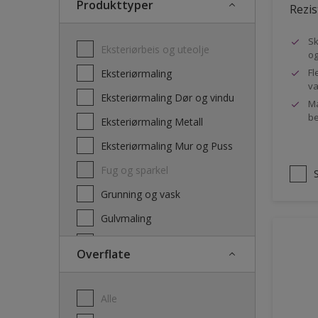
Produkttyper
Rezis
Sk
Eksteriørbeis og uteolje
og
Fl
Eksteriørmaling
va
Eksteriørmaling Dør og vindu
Ma
be
Eksteriørmaling Metall
Eksteriørmaling Mur og Puss
Fug og sparkel
Grunning og vask
Gulvmaling
Interiørbeis og lakk
Overflate
Interiørmaling
Lim
Alle
Maling dør, list og panel