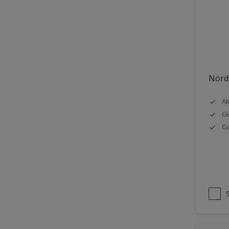
Stål
Tak eksteriør
Tak innendørs
Tapet
Nords
Terrasse
Trapp
Ak
Gi
Trepanel
G
Treverk
Tømmer eksteriør
Vegg
Vinduer
Vinduskarmer
Ytterdør