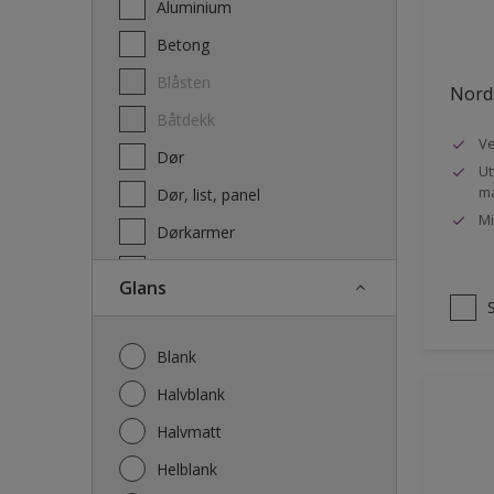
Aluminium
Terrassebeis og uteoljer
Betong
Blåsten
Nords
Båtdekk
Ve
Dør
Ut
ma
Dør, list, panel
Mi
Dørkarmer
Fasade
Glans
Fasade mur og Puss
Fliser
Blank
Galvanisert stål
Halvblank
Garasje
Halvmatt
Gips
Helblank