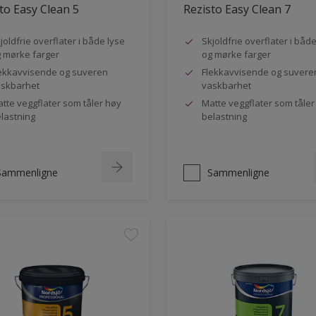
to Easy Clean 5
Rezisto Easy Clean 7
joldfrie overflater i både lyse
Skjoldfrie overflater i båd
 mørke farger
og mørke farger
ekkavvisende og suveren
Flekkavvisende og suvere
skbarhet
vaskbarhet
tte veggflater som tåler høy
Matte veggflater som tåler
lastning
belastning
Sammenligne
Sammenligne