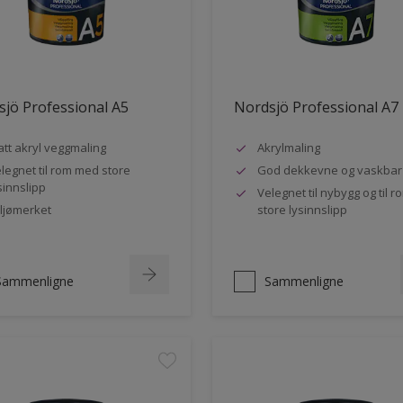
jö Professional A5
Nordsjö Professional A7
tt akryl veggmaling
Akrylmaling
legnet til rom med store
God dekkevne og vaskbar
sinnslipp
Velegnet til nybygg og til 
ljømerket
store lysinnslipp
Sammenligne
Sammenligne