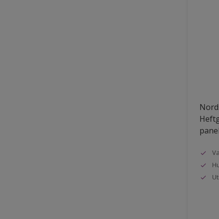
Nords
Heftg
pane
Va
Hu
Ut