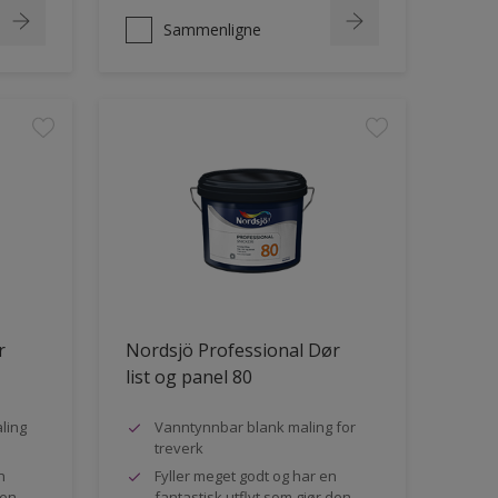
Sammenligne
r
Nordsjö Professional Dør
list og panel 80
ling
Vanntynnbar blank maling for
treverk
n
Fyller meget godt og har en
den
fantastisk utflyt som gjør den