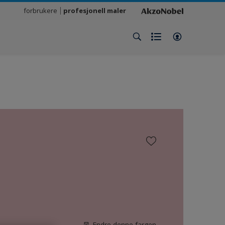
forbrukere
profesjonell maler
Endre denne fargen