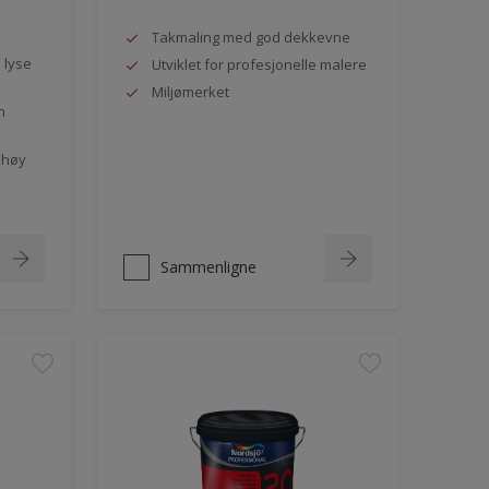
Takmaling med god dekkevne
e lyse
Utviklet for profesjonelle malere
Miljømerket
n
 høy
Sammenligne