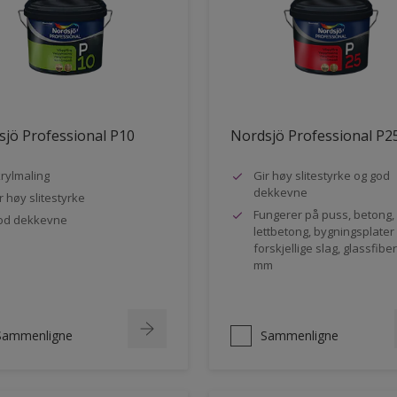
jö Professional P10
Nordsjö Professional P2
rylmaling
Gir høy slitestyrke og god
dekkevne
r høy slitestyrke
Fungerer på puss, betong,
od dekkevne
lettbetong, bygningsplater
forskjellige slag, glassfibe
mm
Sammenligne
Sammenligne