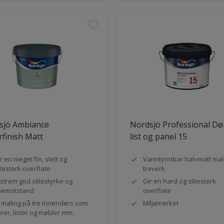
sjö Ambiance
Nordsjö Professional Dø
finish Matt
list og panel 15
r en meget fin, slett og
Vanntynnbar halvmatt mali
itesterk overflate
treverk
strem god slitestyrke og
Gir en hard og slitesterk
pemotstand
overflate
l maling på tre innendørs som
Miljømerket
rer, lister og møbler mm.