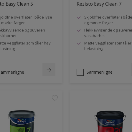
to Easy Clean 5
Rezisto Easy Clean 7
joldfrie overflater i både lyse
Skjoldfrie overflater i båd
 mørke farger
og mørke farger
ekkavvisende og suveren
Flekkavvisende og suvere
skbarhet
vaskbarhet
tte veggflater som tåler høy
Matte veggflater som tåler
lastning
belastning
Sammenligne
Sammenligne