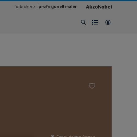
forbrukere
profesjonell maler
Endre denne fargen