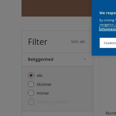
We respe
By clicking
navigation, 
informasj
Filter
34
produk
Slett alle
Cookies
Beliggenhed
Alle
Eksteriør
Interiør
Verktøy og tilbehør
Nords