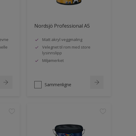
Nordsjö Professional A5
evne
Matt akryl veggmaling
nelle
Velegnet til rom med store
lysinnslipp
Miljømerket
Sammenligne