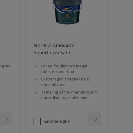
Nordsjö Ambiance
Superfinish Satin
og tak
For en fin, slett och meget
slitesterk overflate
Ekstrem god slitestyrke og
ripemotstand
Til maling på tre innendørs som
dører, lister og møbler mm.
Sammenligne