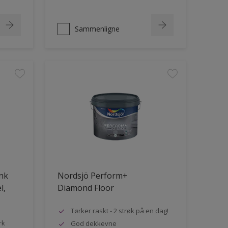
Sammenligne
ank
Nordsjö Perform+
l,
Diamond Floor
Tørker raskt - 2 strøk på en dag!
rk
God dekkevne