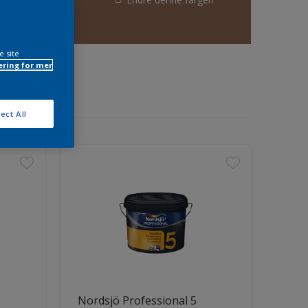
e site
ring for mer
ect All
Nordsjö Professional 5