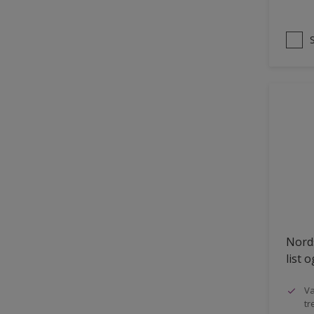
Nords
list 
Va
tr