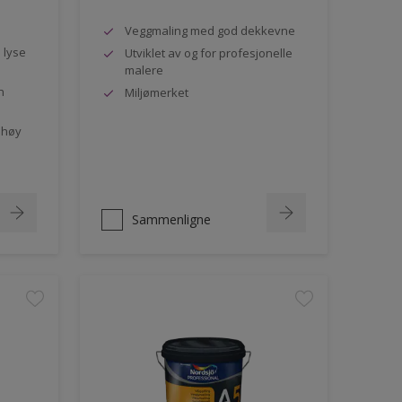
Veggmaling med god dekkevne
e lyse
Utviklet av og for profesjonelle
malere
n
Miljømerket
 høy
Sammenligne