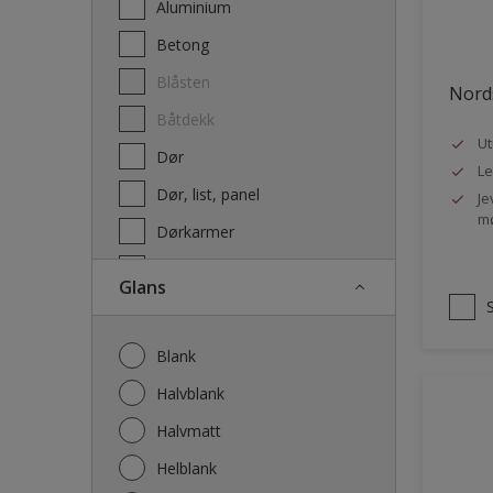
Aluminium
Terrassebeis og uteoljer
Betong
Blåsten
Nords
Båtdekk
Ut
Dør
Le
Dør, list, panel
Je
mø
Dørkarmer
Fasade
Glans
Fasade mur og Puss
Fliser
Blank
Galvanisert stål
Halvblank
Garasje
Halvmatt
Gips
Helblank