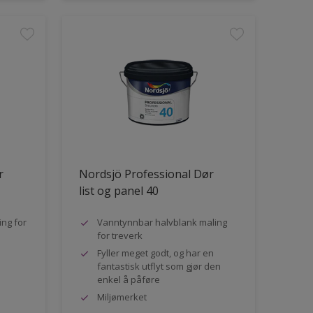
r
Nordsjö Professional Dør
list og panel 40
ng for
Vanntynnbar halvblank maling
for treverk
Fyller meget godt, og har en
fantastisk utflyt som gjør den
enkel å påføre
Miljømerket