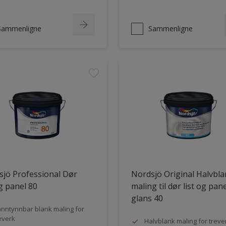
Sammenligne
Sammenligne
jö Professional Dør
Nordsjö Original Halvbl
og panel 80
maling til dør list og pane
glans 40
nntynnbar blank maling for
everk
Halvblank maling for treve