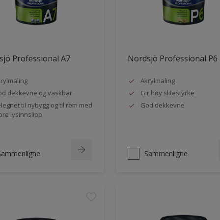
jö Professional A7
Nordsjö Professional P6
rylmaling
Akrylmaling
d dekkevne og vaskbar
Gir høy slitestyrke
legnet til nybygg og til rom med
God dekkevne
ore lysinnslipp
Sammenligne
Sammenligne