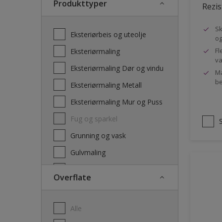
Produkttyper
Rezis
Sk
Eksteriørbeis og uteolje
og
Fl
Eksteriørmaling
va
Eksteriørmaling Dør og vindu
Ma
be
Eksteriørmaling Metall
Eksteriørmaling Mur og Puss
Fug og sparkel
Grunning og vask
Gulvmaling
Interiørbeis og lakk
Overflate
Interiørmaling
Lim
Alle
Maling dør, list og panel