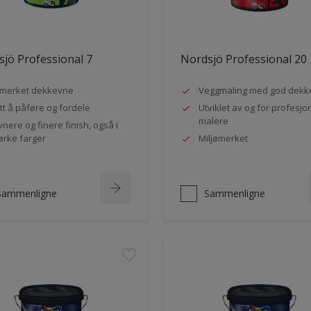
jö Professional 7
Nordsjö Professional 20
merket dekkevne
Veggmaling med god dekk
tt å påføre og fordele
Utviklet av og for profesjo
malere
vnere og finere finish, også i
rke farger
Miljømerket
Sammenligne
Sammenligne