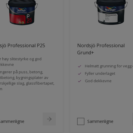
jö Professional P25
Nordsjö Professional
Grund+
r høy slitestyrke og god
ekkevne
Helmatt grunning for vegg 
ngerer på puss, betong,
Fyller underlaget
ttbetong, bygningsplater av
God dekkevne
rskjellige slag, glassfibertapet,
m
Sammenligne
Sammenligne