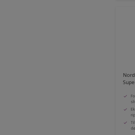
Nord
Super
Fo
sl
Ek
ri
Ti
dø