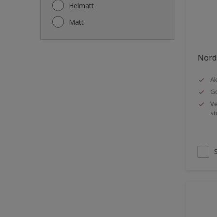
Gjerde
Helmatt
Gulv
Matt
Gulvlist
Hagemøbler
Nords
Ikke-jernholdige metaller
Ak
Listverk
Go
Metall
Ve
st
Møbler
Panelvegg og tak interiør
Rekkverk
Sement
Skap og tremøbler
Småmøbler og hyller
Stukk