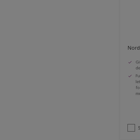
Stål
Tak eksteriør
Tak innendørs
Tapet
Nords
Terrasse
Trapp
Gi
d
Trepanel
Fu
le
Treverk
fo
m
Tømmer eksteriør
Vegg
Vinduer
Vinduskarmer
Ytterdør