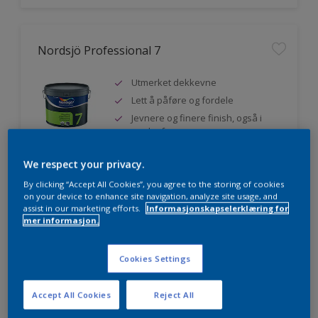
Nordsjö Professional 7
Utmerket dekkevne
Lett å påføre og fordele
Jevnere og finere finish, også i
mørke farger
We respect your privacy.
By clicking “Accept All Cookies”, you agree to the storing of cookies
Sammenligne
on your device to enhance site navigation, analyze site usage, and
assist in our marketing efforts.
Informasjonskapselerklæring for
mer informasjon.
Nordsjö Professional 20
Cookies Settings
Veggmaling med god dekkevne
Accept All Cookies
Reject All
Utviklet av og for profesjonelle