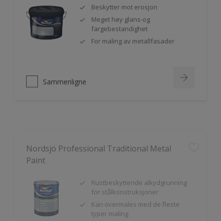
Beskytter mot erosjon
Meget høy glans-og
fargebestandighet
For maling av metallfasader
Sammenligne
Nordsjö Professional Traditional Metal
Paint
Rustbeskyttende alkydgrunning
for stålkonstruksjoner
Kan overmales med de fleste
typer maling
God vedheft til innen- og utendørs
bruk