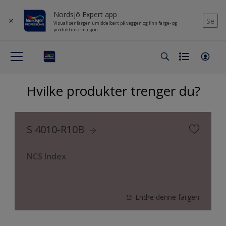
Nordsjö Expert app
Se
Visualiser fargen umiddelbart på veggen og finn farge- og
produktinformasjon
Hvilke produkter trenger du?
S 4010-R10B
NCS Index
Endre denne fargen