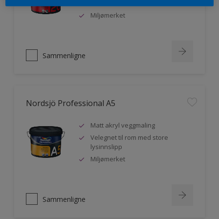
malere
Miljømerket
Sammenligne
Nordsjö Professional A5
Matt akryl veggmaling
Velegnet til rom med store
lysinnslipp
Miljømerket
Sammenligne