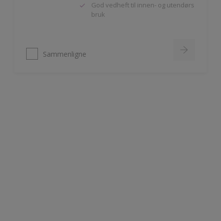
Sammenligne
Nordsjö Perform+ Bathroom
Vannavvisende akrylmaling
Meget slitesterk
Til våtrom innendørs på puss,
betong og gipsplater
Sammenligne