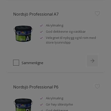
Nordsjö Professional A7
Akrylmaling
God dekkevne og vaskbar
Velegnet til nybygg og til rom med
store lysinnslipp
Sammenligne
Nordsjö Professional P6
Akrylmaling
Gir høy slitestyrke
God dekkevne