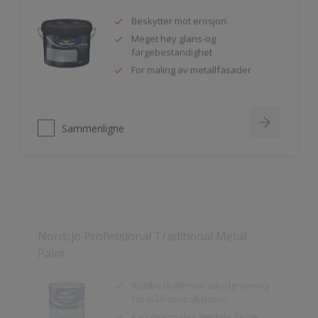
Beskytter mot erosjon
Meget høy glans-og
fargebestandighet
For maling av metallfasader
Sammenligne
Nordsjö Professional Traditional Metal
Paint
Rustbeskyttende alkydgrunning
for stålkonstruksjoner
Kan overmales med de fleste
typer maling
God vedheft til innen- og utendørs
bruk