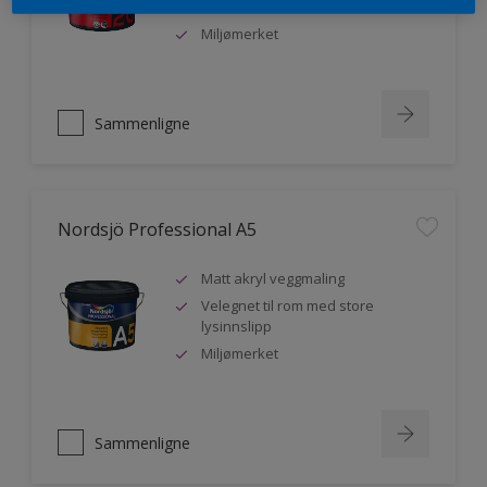
malere
Miljømerket
Sammenligne
Nordsjö Professional A5
Matt akryl veggmaling
Velegnet til rom med store
lysinnslipp
Miljømerket
Sammenligne