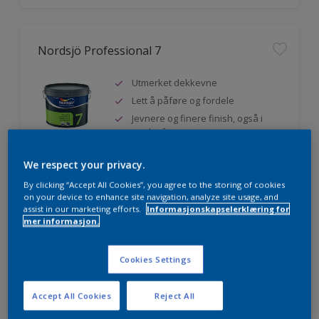
Nordsjö Professional 7
Utmerket dekkevne
Lett å påføre og fordele
Jevnere og finere finish, også i
mørke farger
We respect your privacy.
By clicking “Accept All Cookies”, you agree to the storing of cookies
Sammenligne
on your device to enhance site navigation, analyze site usage, and
assist in our marketing efforts.
Informasjonskapselerklæring for
mer informasjon.
Nordsjö Professional 20
Cookies Settings
Veggmaling med god dekkevne
Accept All Cookies
Reject All
Utviklet av og for profesjonelle