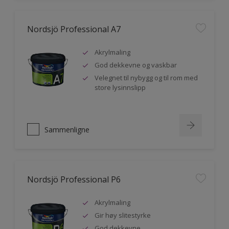
Nordsjö Professional A7
Akrylmaling
God dekkevne og vaskbar
Velegnet til nybygg og til rom med
store lysinnslipp
Sammenligne
Nordsjö Professional P6
Akrylmaling
Gir høy slitestyrke
God dekkevne