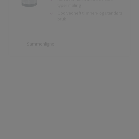
Sammenligne
Nordsjö Perform+ Bathroom
Vannavvisende akrylmaling
Meget slitesterk
Til våtrom innendørs på puss,
betong og gipsplater
Sammenligne