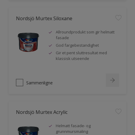
Nordsjö Murtex Siloxane
Allroundprodukt som gir helmatt
fasade
God fargebestandighet
Gir et pent sluttresultat med
klassisk utseende
Sammenligne
Nordsjö Murtex Acrylic
Helmatt fasade- og
grunnmursmaling