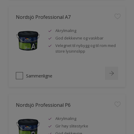
Nordsjö Professional A7
Akrylmaling
God dekkevne og vaskbar
Velegnet til nybygg og til rom med
store lysinnslipp
Sammenligne
Nordsjö Professional P6
Akrylmaling
Gir høy slitestyrke
God dekkevne