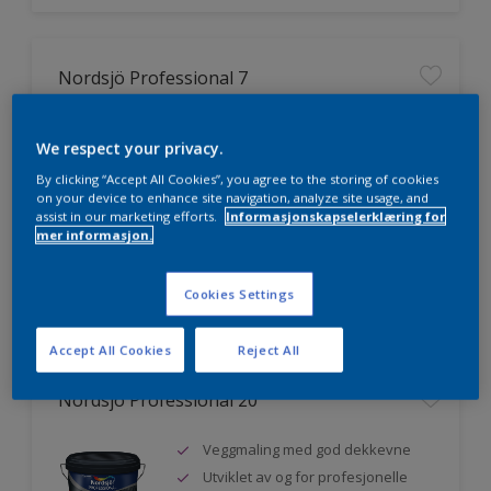
Nordsjö Professional 7
Utmerket dekkevne
We respect your privacy.
Lett å påføre og fordele
By clicking “Accept All Cookies”, you agree to the storing of cookies
Jevnere og finere finish, også i
on your device to enhance site navigation, analyze site usage, and
mørke farger
assist in our marketing efforts.
Informasjonskapselerklæring for
mer informasjon.
Sammenligne
Cookies Settings
Accept All Cookies
Reject All
Nordsjö Professional 20
Veggmaling med god dekkevne
Utviklet av og for profesjonelle