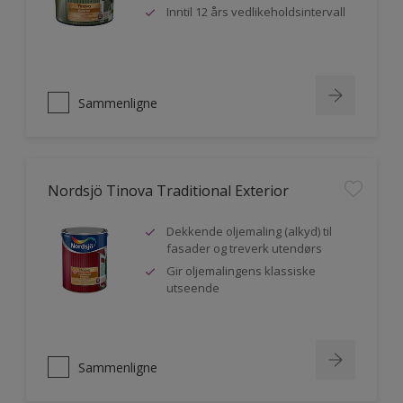
Inntil 12 års vedlikeholdsintervall
Sammenligne
Nordsjö Tinova Traditional Exterior
Dekkende oljemaling (alkyd) til
fasader og treverk utendørs
Gir oljemalingens klassiske
utseende
Sammenligne