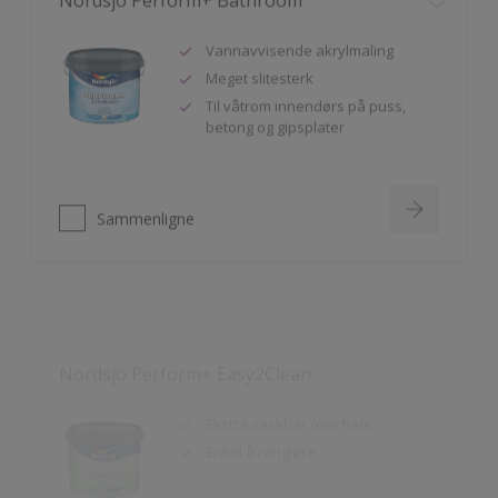
Vannavvisende akrylmaling
Meget slitesterk
Til våtrom innendørs på puss,
betong og gipsplater
Sammenligne
Nordsjö Perform+ Easy2Clean
Ekstra vaskbar overflate
Enkel å rengjøre