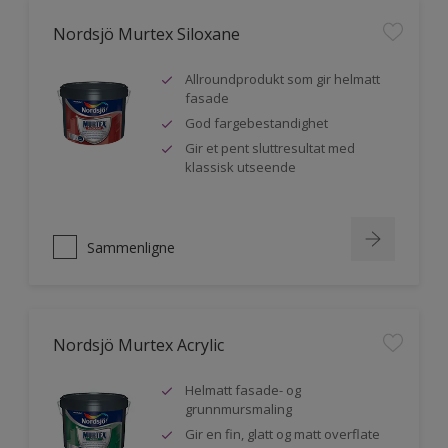
Nordsjö Murtex Siloxane
Allroundprodukt som gir helmatt
fasade
God fargebestandighet
Gir et pent sluttresultat med
klassisk utseende
Sammenligne
Nordsjö Murtex Acrylic
Helmatt fasade- og
grunnmursmaling
Gir en fin, glatt og matt overflate