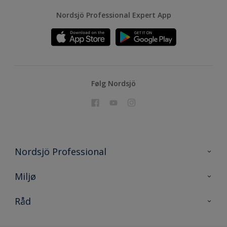
Nordsjö Professional Expert App
Følg Nordsjö
Nordsjö Professional
Kontakt oss
Miljø
En nyanse bedre
Bærekraftig utvikling
Råd
Prosjekt
Nordsjö for konsument
Digitale verktøy
Effektivt Håndverk