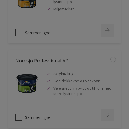
lysinnslipp
Miljømerket
Sammenligne
Nordsjö Professional A7
Akrylmaling
God dekkevne og vaskbar
Velegnet til nybygg og til rom med
store lysinnslipp
Sammenligne