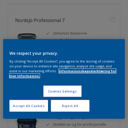
Nordsjö Professional 7
Utmerket dekkevne
Lett å påføre og fordele
Jevnere og finere finish, også i
mørke farger
We respect your privacy.
By clicking “Accept All Cookies”, you agree to the storing of cookies
on your device to enhance site navigation, analyze site usage, and
assist in our marketing efforts.
Informasjonskapselerklæring for
Sammenligne
mer informasjon.
Cookies Settings
Nordsjö Professional 20
Accept All Cookies
Reject All
Veggmaling med god dekkevne
Utviklet av og for profesjonelle