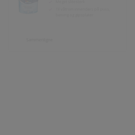
Sammenligne
Nordsjö Perform+ Easy2Clean
Ekstra vaskbar overflate
Enkel å rengjøre
Sammenligne