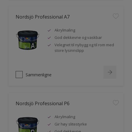
Nordsjö Professional A7
Akrylmaling
God dekkevne og vaskbar
Velegnet til nybygg og til rom med
store lysinnslipp
Sammenligne
Nordsjö Professional P6
Akrylmaling
Gir høy slitestyrke
God dekkevne