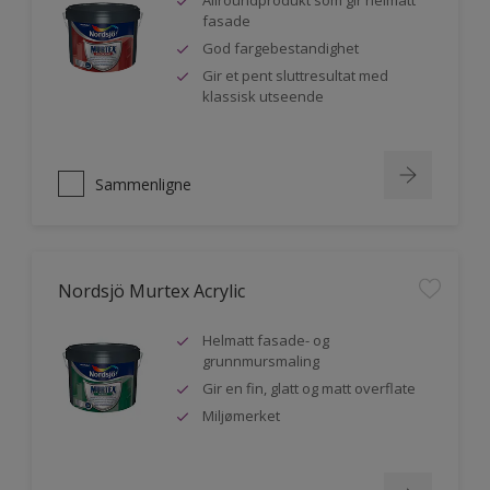
Allroundprodukt som gir helmatt
fasade
God fargebestandighet
Gir et pent sluttresultat med
klassisk utseende
Sammenligne
Nordsjö Murtex Acrylic
Helmatt fasade- og
grunnmursmaling
Gir en fin, glatt og matt overflate
Miljømerket