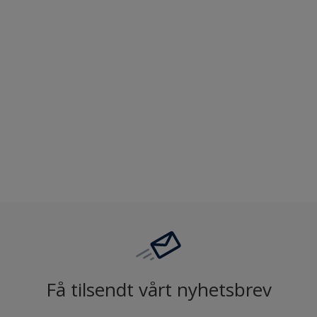
Nordsjö Ambiance Deep Matt veggmaling
Utsøkt helmatt overflate
Fremhever fargen på veggen på
en vakker måte
HD Colour Technology
Sammenligne
Få tilsendt vårt nyhetsbrev