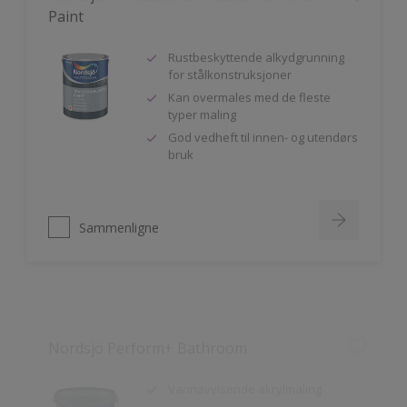
Rustbeskyttende alkydgrunning
for stålkonstruksjoner
Kan overmales med de fleste
typer maling
God vedheft til innen- og utendørs
bruk
Sammenligne
Nordsjö Perform+ Bathroom
Vannavvisende akrylmaling
Meget slitesterk
Til våtrom innendørs på puss,
betong og gipsplater