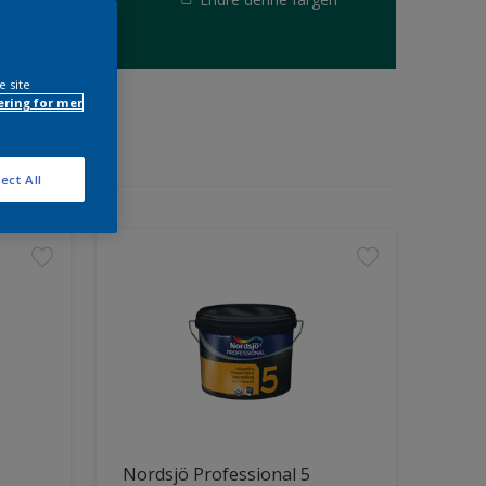
e site
ring for mer
ect All
Nordsjö Professional 5