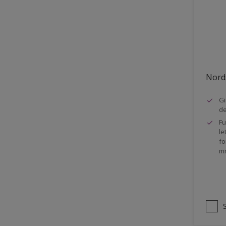
Stål
Tak eksteriør
Tak innendørs
Tapet
Nords
Terrasse
Trapp
Gi
d
Trepanel
Fu
le
Treverk
fo
m
Tømmer eksteriør
Vegg
Vinduer
Vinduskarmer
Ytterdør