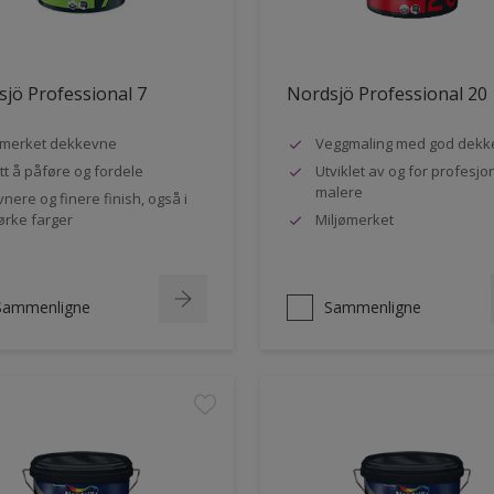
jö Professional 7
Nordsjö Professional 20
merket dekkevne
Veggmaling med god dekk
tt å påføre og fordele
Utviklet av og for profesjo
malere
vnere og finere finish, også i
rke farger
Miljømerket
Sammenligne
Sammenligne