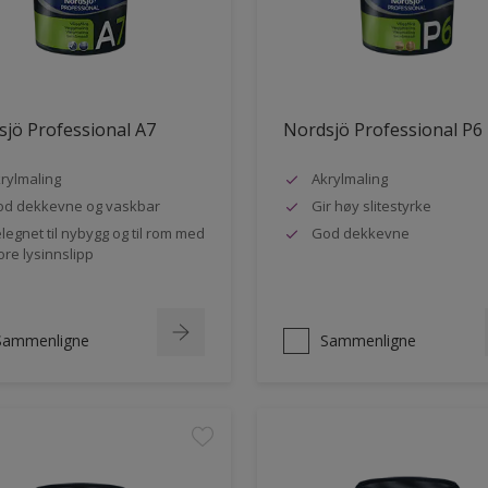
jö Professional A7
Nordsjö Professional P6
rylmaling
Akrylmaling
d dekkevne og vaskbar
Gir høy slitestyrke
legnet til nybygg og til rom med
God dekkevne
ore lysinnslipp
Sammenligne
Sammenligne