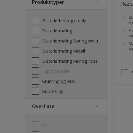
Produkttyper
Rezis
Sk
Eksteriørbeis og uteolje
og
Fl
Eksteriørmaling
va
Eksteriørmaling Dør og vindu
Ma
be
Eksteriørmaling Metall
Eksteriørmaling Mur og Puss
Fug og sparkel
Grunning og vask
Gulvmaling
Interiørbeis og lakk
Overflate
Interiørmaling
Lim
Alle
Maling dør, list og panel