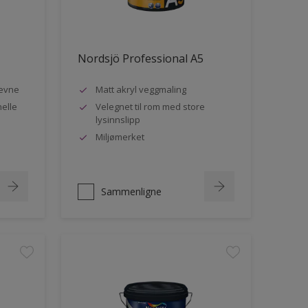
Nordsjö Professional A5
evne
Matt akryl veggmaling
nelle
Velegnet til rom med store
lysinnslipp
Miljømerket
Sammenligne