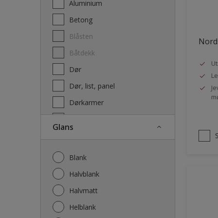
Aluminium
Terrassebeis og uteoljer
Betong
Blåsten
Nords
Båtdekk
Ut
Dør
Le
Dør, list, panel
Je
mø
Dørkarmer
Fasade
Glans
Fasade mur og Puss
Fliser
Blank
Galvanisert stål
Halvblank
Garasje
Halvmatt
Gips
Helblank