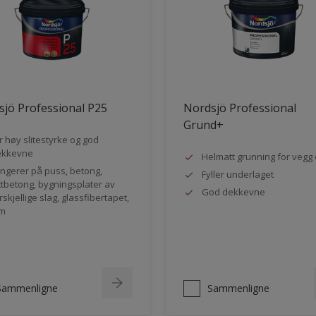
jö Professional P25
Nordsjö Professional
Grund+
r høy slitestyrke og god
ekkevne
Helmatt grunning for vegg 
ngerer på puss, betong,
Fyller underlaget
ttbetong, bygningsplater av
God dekkevne
rskjellige slag, glassfibertapet,
m
Sammenligne
Sammenligne