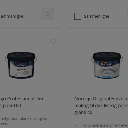
Sammenligne
Sammenligne
jö Professional Dør
Nordsjö Original Halvbl
og panel 80
maling til dør list og pane
glans 40
nntynnbar blank maling for
everk
Halvblank maling for treve