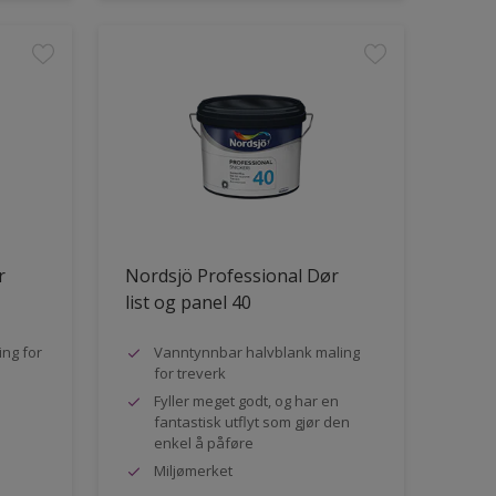
r
Nordsjö Professional Dør
list og panel 40
ng for
Vanntynnbar halvblank maling
for treverk
Fyller meget godt, og har en
fantastisk utflyt som gjør den
enkel å påføre
Miljømerket