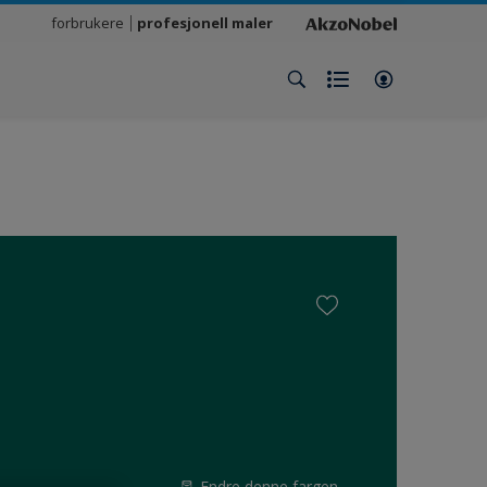
forbrukere
profesjonell maler
Endre denne fargen