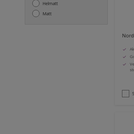
Gjerde
Helmatt
Gulv
Matt
Gulvlist
Hagemøbler
Nords
Ikke-jernholdige metaller
Ak
Listverk
Go
Metall
Ve
st
Møbler
Panelvegg og tak interiør
Rekkverk
Sement
Skap og tremøbler
Småmøbler og hyller
Stukk