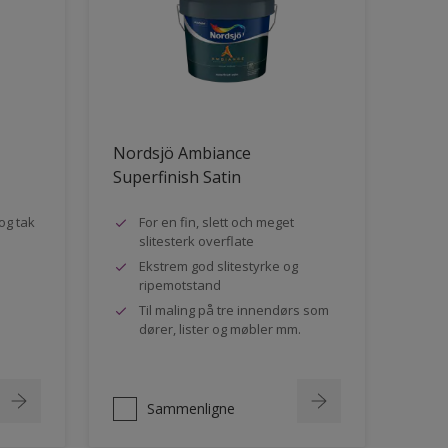
Nordsjö Ambiance
Superfinish Satin
og tak
For en fin, slett och meget
slitesterk overflate
Ekstrem god slitestyrke og
ripemotstand
Til maling på tre innendørs som
dører, lister og møbler mm.
Sammenligne