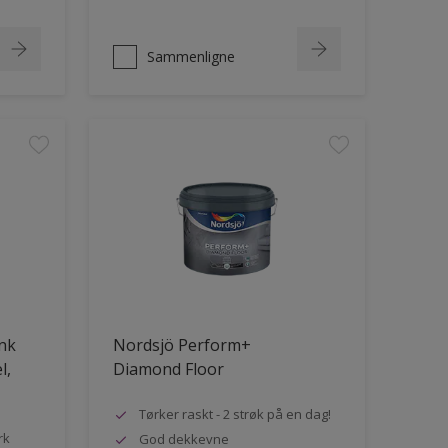
Sammenligne
ank
Nordsjö Perform+
l,
Diamond Floor
Tørker raskt - 2 strøk på en dag!
rk
God dekkevne