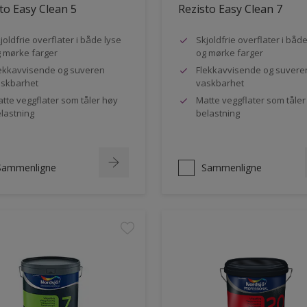
to Easy Clean 5
Rezisto Easy Clean 7
joldfrie overflater i både lyse
Skjoldfrie overflater i båd
 mørke farger
og mørke farger
ekkavvisende og suveren
Flekkavvisende og suvere
skbarhet
vaskbarhet
tte veggflater som tåler høy
Matte veggflater som tåler
lastning
belastning
Sammenligne
Sammenligne