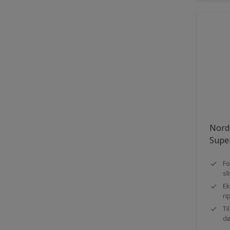
Nord
Super
Fo
sl
Ek
ri
Ti
dø