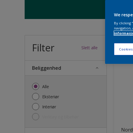
We respe
By clicking
navigation, 
informasj
Filter
32
produk
Slett alle
Cookies
Beliggenhed
Alle
Eksteriør
Interiør
Verktøy og tilbehør
Nords