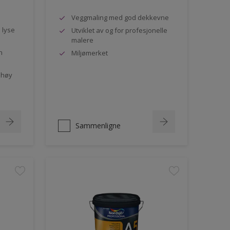
Veggmaling med god dekkevne
e lyse
Utviklet av og for profesjonelle
malere
n
Miljømerket
 høy
Sammenligne