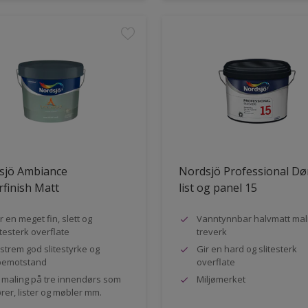
sjö Ambiance
Nordsjö Professional Dø
finish Matt
list og panel 15
r en meget fin, slett og
Vanntynnbar halvmatt mali
itesterk overflate
treverk
strem god slitestyrke og
Gir en hard og slitesterk
pemotstand
overflate
l maling på tre innendørs som
Miljømerket
rer, lister og møbler mm.