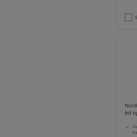
Nords
list 
Va
tr