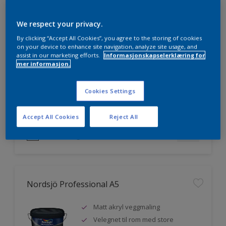
We respect your privacy.
Nordsjö Professional 20
By clicking “Accept All Cookies”, you agree to the storing of cookies
on your device to enhance site navigation, analyze site usage, and
assist in our marketing efforts.
Informasjonskapselerklæring for
Veggmaling med god dekkevne
mer informasjon.
Utviklet av og for profesjonelle
malere
Cookies Settings
Miljømerket
Accept All Cookies
Reject All
Sammenligne
Nordsjö Professional A5
Matt akryl veggmaling
Velegnet til rom med store