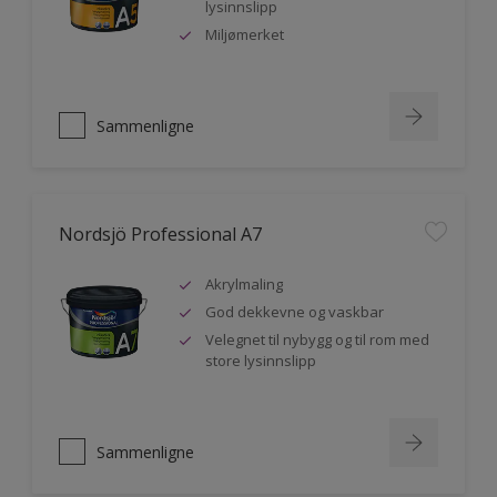
lysinnslipp
Miljømerket
Sammenligne
Nordsjö Professional A7
Akrylmaling
God dekkevne og vaskbar
Velegnet til nybygg og til rom med
store lysinnslipp
Sammenligne