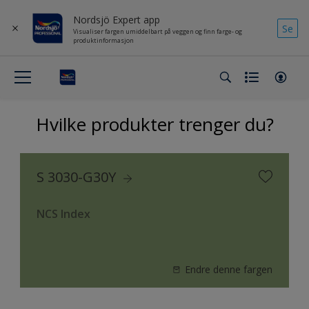
Nordsjö Expert app
Se
Visualiser fargen umiddelbart på veggen og finn farge- og
produktinformasjon
Hvilke produkter trenger du?
S 3030-G30Y
NCS Index
Endre denne fargen