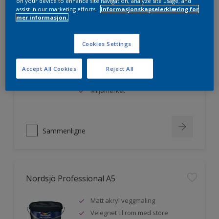
on your device to enhance site navigation, analyze site usage, and
assist in our marketing efforts.
Informasjonskapselerklæring for
mer informasjon.
Nordsjö Professional 20
Cookies Settings
Veggmaling med god dekkevne
Utviklet av og for profesjonelle
Accept All Cookies
Reject All
malere
Miljømerket
Sammenligne
Nordsjö Professional A5
Matt akryl veggmaling
Velegnet til rom med store