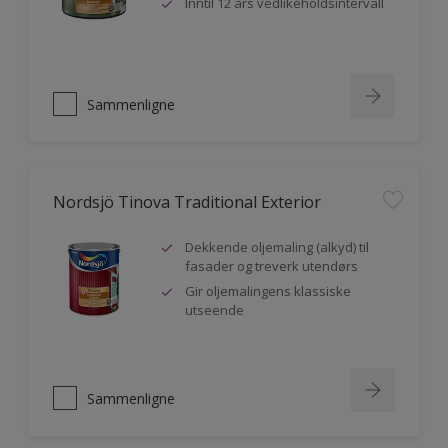
Inntil 12 års vedlikeholdsintervall
Sammenligne
Nordsjö Tinova Traditional Exterior
Dekkende oljemaling (alkyd) til
fasader og treverk utendørs
Gir oljemalingens klassiske
utseende
Sammenligne