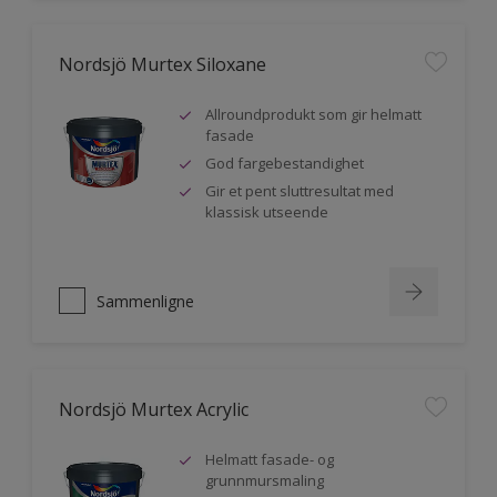
Nordsjö Murtex Siloxane
Allroundprodukt som gir helmatt
fasade
God fargebestandighet
Gir et pent sluttresultat med
klassisk utseende
Sammenligne
Nordsjö Murtex Acrylic
Helmatt fasade- og
grunnmursmaling