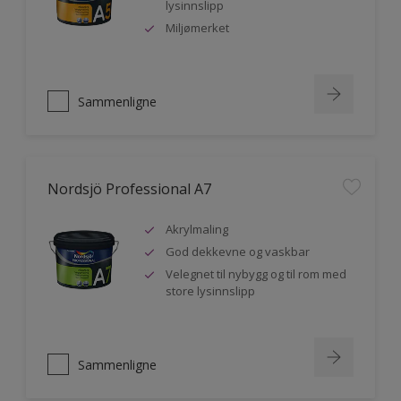
lysinnslipp
Miljømerket
Sammenligne
Nordsjö Professional A7
Akrylmaling
God dekkevne og vaskbar
Velegnet til nybygg og til rom med
store lysinnslipp
Sammenligne