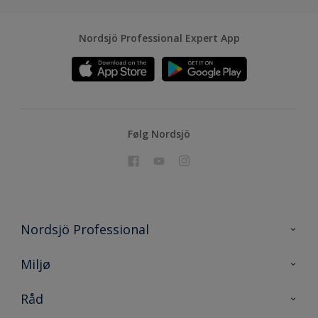
Nordsjö Professional Expert App
Følg Nordsjö
Nordsjö Professional
Kontakt oss
Miljø
En nyanse bedre
Bærekraftig utvikling
Råd
Prosjekt
Nordsjö for konsument