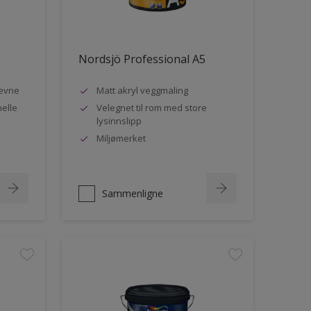
Nordsjö Professional A5
evne
Matt akryl veggmaling
nelle
Velegnet til rom med store
lysinnslipp
Miljømerket
Sammenligne