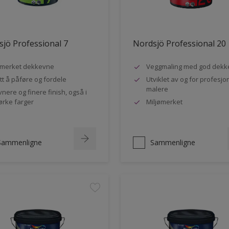
jö Professional 7
Nordsjö Professional 20
merket dekkevne
Veggmaling med god dekk
tt å påføre og fordele
Utviklet av og for profesjo
malere
vnere og finere finish, også i
rke farger
Miljømerket
Sammenligne
Sammenligne