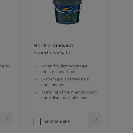
Nordsjö Ambiance
Superfinish Satin
og tak
For en fin, slett och meget
slitesterk overflate
Ekstrem god slitestyrke og
ripemotstand
Til maling på tre innendørs som
dører, lister og møbler mm.
Sammenligne