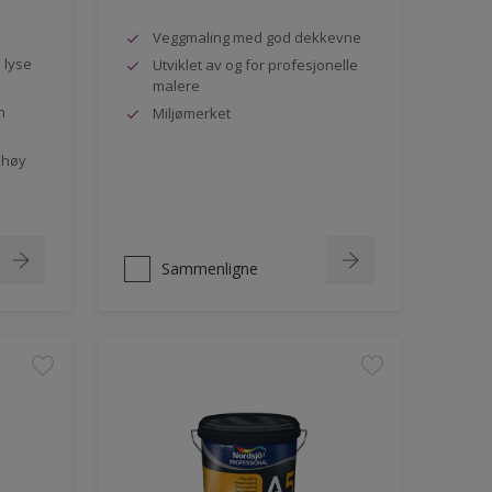
Veggmaling med god dekkevne
e lyse
Utviklet av og for profesjonelle
malere
n
Miljømerket
 høy
Sammenligne