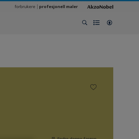
forbrukere
profesjonell maler
Endre denne fargen