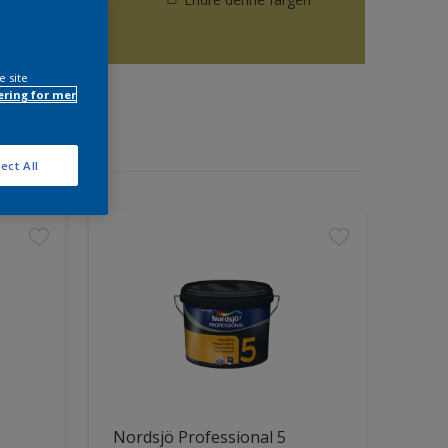
e site
ring for mer
ect All
Nordsjö Professional 5