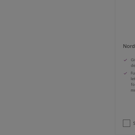
Stål
Tak eksteriør
Tak innendørs
Tapet
Nords
Terrasse
Trapp
Gi
d
Trepanel
Fu
le
Treverk
fo
m
Tømmer eksteriør
Vegg
Vinduer
Vinduskarmer
Ytterdør