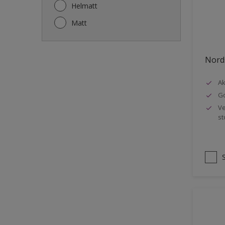
Gjerde
Helmatt
Gulv
Matt
Gulvlist
Hagemøbler
Nords
Ikke-jernholdige metaller
Ak
Listverk
Go
Metall
Ve
st
Møbler
Panelvegg og tak interiør
Rekkverk
Sement
Skap og tremøbler
Småmøbler og hyller
Stukk