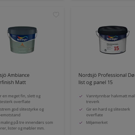
sjö Ambiance
Nordsjö Professional Dø
finish Matt
list og panel 15
r en meget fin, slett og
Vanntynnbar halvmatt mali
itesterk overflate
treverk
strem god slitestyrke og
Gir en hard og slitesterk
pemotstand
overflate
l maling på tre innendørs som
Miljømerket
rer, lister og møbler mm.