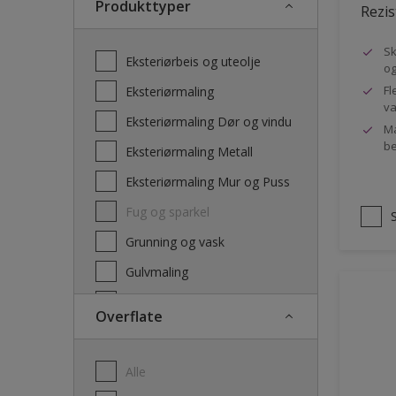
Produkttyper
Rezis
Sk
Eksteriørbeis og uteolje
og
Fl
Eksteriørmaling
va
Eksteriørmaling Dør og vindu
Ma
be
Eksteriørmaling Metall
Eksteriørmaling Mur og Puss
Fug og sparkel
Grunning og vask
Gulvmaling
Interiørbeis og lakk
Overflate
Interiørmaling
Lim
Alle
Maling dør, list og panel