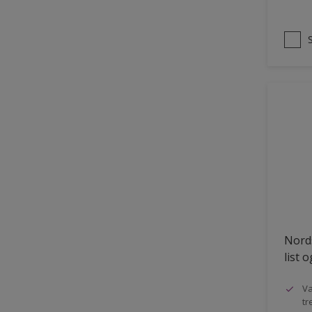
Nords
list 
Va
tr