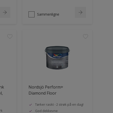
Sammenligne
ank
Nordsjö Perform+
l,
Diamond Floor
Tørker raskt - 2 strøk på en dag!
rk
God dekkevne