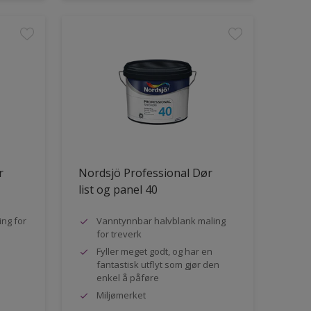
r
Nordsjö Professional Dør
list og panel 40
ng for
Vanntynnbar halvblank maling
for treverk
Fyller meget godt, og har en
fantastisk utflyt som gjør den
enkel å påføre
Miljømerket