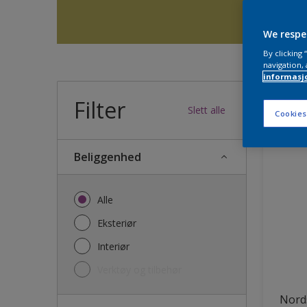
We respe
By clicking
navigation, 
informasj
Filter
34
produk
Slett alle
Cookies
Beliggenhed
Alle
Eksteriør
Interiør
Verktøy og tilbehør
Nords