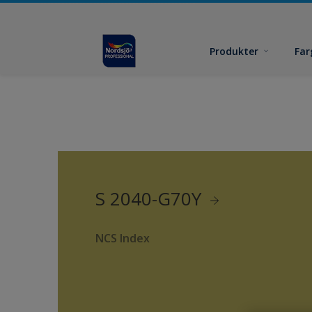
Produkter
Far
S 2040-G70Y
NCS Index