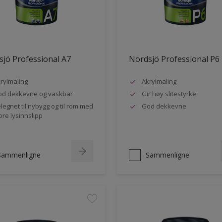
jö Professional A7
Nordsjö Professional P6
rylmaling
Akrylmaling
d dekkevne og vaskbar
Gir høy slitestyrke
legnet til nybygg og til rom med
God dekkevne
ore lysinnslipp
Sammenligne
Sammenligne