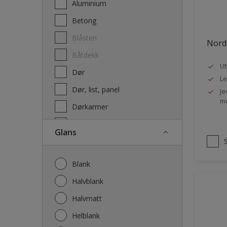
Aluminium
Terrassebeis og uteoljer
Betong
Blåsten
Nords
Båtdekk
Ut
Dør
Le
Dør, list, panel
Je
mø
Dørkarmer
Fasade
Glans
Fasade mur og Puss
Fliser
Blank
Galvanisert stål
Halvblank
Garasje
Halvmatt
Gips
Helblank