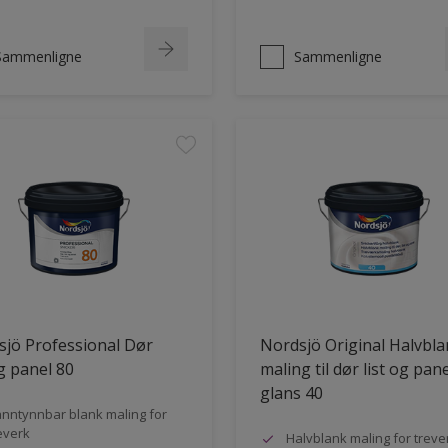
Sammenligne
Sammenligne
jö Professional Dør
Nordsjö Original Halvbl
og panel 80
maling til dør list og pane
glans 40
nntynnbar blank maling for
everk
Halvblank maling for treve