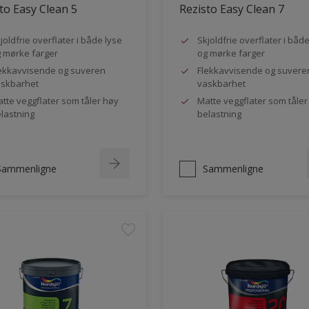
to Easy Clean 5
Rezisto Easy Clean 7
joldfrie overflater i både lyse
Skjoldfrie overflater i båd
 mørke farger
og mørke farger
ekkavvisende og suveren
Flekkavvisende og suvere
skbarhet
vaskbarhet
tte veggflater som tåler høy
Matte veggflater som tåler
lastning
belastning
Sammenligne
Sammenligne