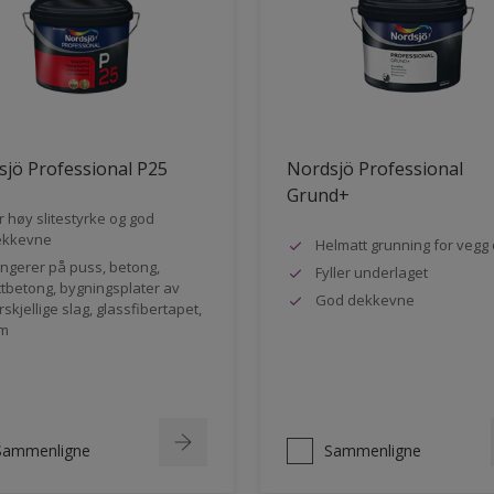
jö Professional P25
Nordsjö Professional
Grund+
r høy slitestyrke og god
ekkevne
Helmatt grunning for vegg 
ngerer på puss, betong,
Fyller underlaget
ttbetong, bygningsplater av
God dekkevne
rskjellige slag, glassfibertapet,
m
Sammenligne
Sammenligne