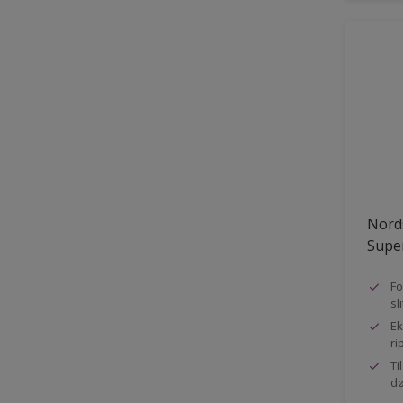
Nord
Super
Fo
sl
Ek
ri
Ti
dø