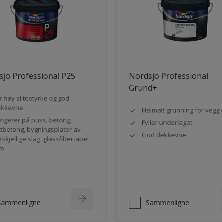
jö Professional P25
Nordsjö Professional
Grund+
r høy slitestyrke og god
ekkevne
Helmatt grunning for vegg 
ngerer på puss, betong,
Fyller underlaget
ttbetong, bygningsplater av
God dekkevne
rskjellige slag, glassfibertapet,
m
Sammenligne
Sammenligne