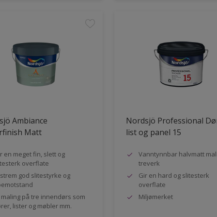
sjö Ambiance
Nordsjö Professional Dø
finish Matt
list og panel 15
r en meget fin, slett og
Vanntynnbar halvmatt mali
itesterk overflate
treverk
strem god slitestyrke og
Gir en hard og slitesterk
pemotstand
overflate
l maling på tre innendørs som
Miljømerket
rer, lister og møbler mm.