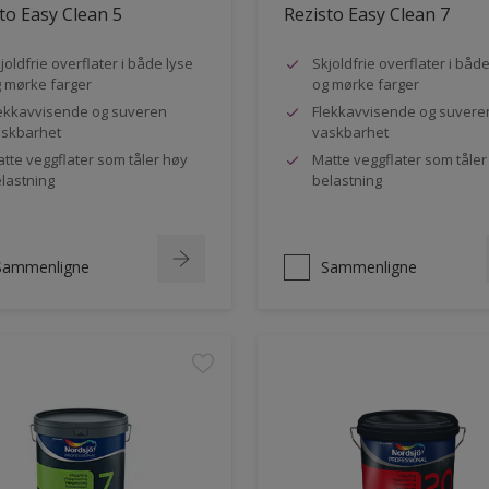
to Easy Clean 5
Rezisto Easy Clean 7
joldfrie overflater i både lyse
Skjoldfrie overflater i båd
 mørke farger
og mørke farger
ekkavvisende og suveren
Flekkavvisende og suvere
skbarhet
vaskbarhet
tte veggflater som tåler høy
Matte veggflater som tåler
lastning
belastning
Sammenligne
Sammenligne