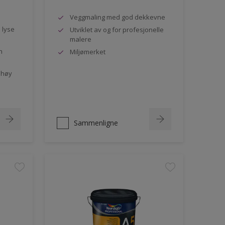
Veggmaling med god dekkevne
e lyse
Utviklet av og for profesjonelle
malere
n
Miljømerket
 høy
Sammenligne