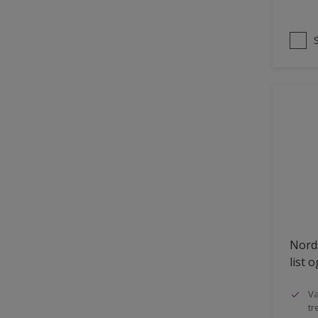
Nords
list 
Va
tr