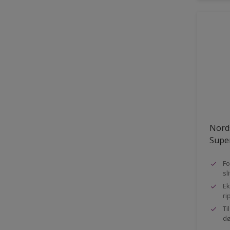
Nord
Super
Fo
sl
Ek
ri
Ti
dø