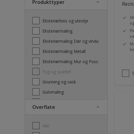
Produkttyper
Rezis
Sk
Eksteriørbeis og uteolje
og
Fl
Eksteriørmaling
va
Eksteriørmaling Dør og vindu
Ma
be
Eksteriørmaling Metall
Eksteriørmaling Mur og Puss
Fug og sparkel
Grunning og vask
Gulvmaling
Interiørbeis og lakk
Overflate
Interiørmaling
Lim
Alle
Maling dør, list og panel