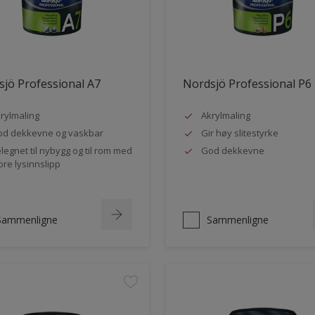
jö Professional A7
Nordsjö Professional P6
rylmaling
Akrylmaling
d dekkevne og vaskbar
Gir høy slitestyrke
legnet til nybygg og til rom med
God dekkevne
ore lysinnslipp
Sammenligne
Sammenligne