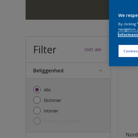
We respe
By clicking
navigation, 
informasj
Filter
34
produk
Slett alle
Cookies
Beliggenhed
Alle
Eksteriør
Interiør
Verktøy og tilbehør
Nords