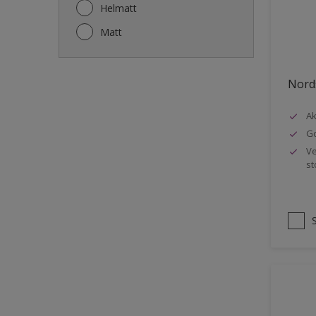
Gjerde
Helmatt
Gulv
Matt
Gulvlist
Hagemøbler
Nords
Ikke-jernholdige metaller
Ak
Listverk
Go
Metall
Ve
st
Møbler
Panelvegg og tak interiør
Rekkverk
Sement
Skap og tremøbler
Småmøbler og hyller
Stukk