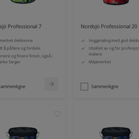
jö Professional 7
Nordsjö Professional 20
merket dekkevne
Veggmaling med god dekk
tt å påføre og fordele
Utviklet av og for profesjo
malere
vnere og finere finish, også i
rke farger
Miljømerket
Sammenligne
Sammenligne