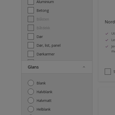
Aluminium
Terrassebeis og uteoljer
Betong
Blåsten
Nords
Båtdekk
Ut
Dør
Le
Dør, list, panel
Je
mø
Dørkarmer
Fasade
Glans
Fasade mur og Puss
Fliser
Blank
Galvanisert stål
Halvblank
Garasje
Halvmatt
Gips
Helblank