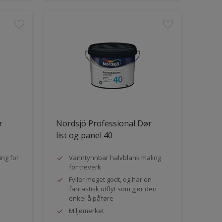
r
Nordsjö Professional Dør
list og panel 40
ng for
Vanntynnbar halvblank maling
for treverk
Fyller meget godt, og har en
fantastisk utflyt som gjør den
enkel å påføre
Miljømerket