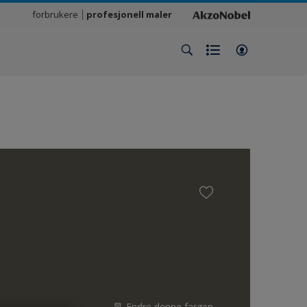
forbrukere
profesjonell maler
Endre denne fargen