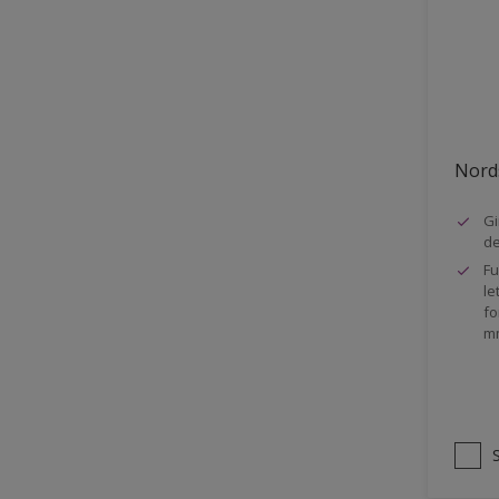
Stål
Tak eksteriør
Tak innendørs
Tapet
Nords
Terrasse
Trapp
Gi
d
Trepanel
Fu
le
Treverk
fo
m
Tømmer eksteriør
Vegg
Vinduer
Vinduskarmer
Ytterdør