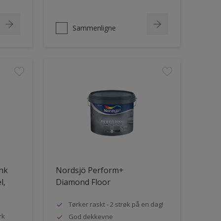
Sammenligne
ank
Nordsjö Perform+
l,
Diamond Floor
Tørker raskt - 2 strøk på en dag!
rk
God dekkevne