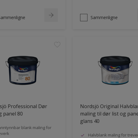
Sammenligne
Sammenligne
jö Professional Dør
Nordsjö Original Halvbl
og panel 80
maling til dør list og pane
glans 40
nntynnbar blank maling for
everk
Halvblank maling for treve