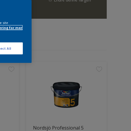
e site
ring for mer
ect All
Nordsjö Professional 5