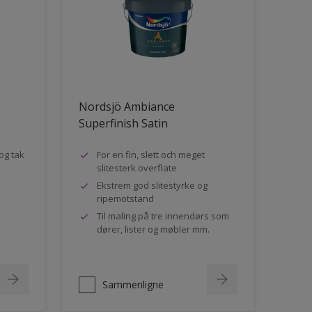
Nordsjö Ambiance
Superfinish Satin
og tak
For en fin, slett och meget
slitesterk overflate
Ekstrem god slitestyrke og
ripemotstand
Til maling på tre innendørs som
dører, lister og møbler mm.
Sammenligne