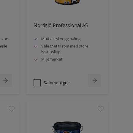
Nordsjö Professional A5
evne
Matt akryl veggmaling
nelle
Velegnet til rom med store
lysinnslipp
Miljømerket
Sammenligne