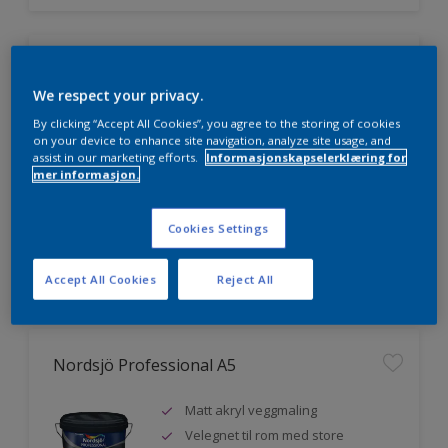
Nordsjö Professional 20
We respect your privacy.
Veggmaling med god dekkevne
By clicking “Accept All Cookies”, you agree to the storing of cookies
Utviklet av og for profesjonelle
on your device to enhance site navigation, analyze site usage, and
assist in our marketing efforts.
Informasjonskapselerklæring for
malere
mer informasjon.
Miljømerket
Cookies Settings
Sammenligne
Accept All Cookies
Reject All
Nordsjö Professional A5
Matt akryl veggmaling
Velegnet til rom med store