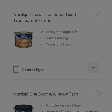
Nordsjö Tinova Traditional Tixett
Transparent Exterior
Beskytter i opptil 5 år
Værbestandig
Tradisjonell beis
Sammenligne
Nordsjö One Door & Window Tech
Hurtigtørkende - 2 timer
Svært god farge- og glansstabilitet