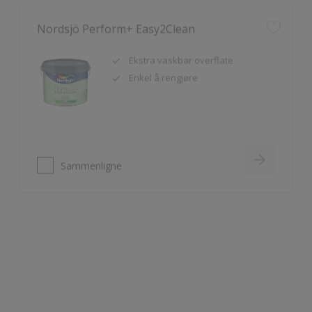
Ekstra vaskbar overflate
Enkel å rengjøre
Sammenligne
Nordsjö Ambiance Deep Matt veggmaling
Utsøkt helmatt overflate
Fremhever fargen på veggen på
en vakker måte
HD Colour Technology