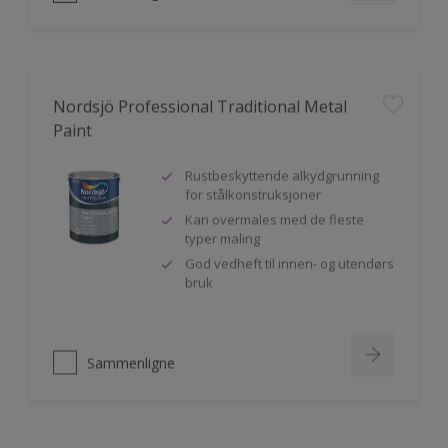
Nordsjö Professional Traditional Metal
Paint
Rustbeskyttende alkydgrunning
for stålkonstruksjoner
Kan overmales med de fleste
typer maling
God vedheft til innen- og utendørs
bruk
Sammenligne
Nordsjö Perform+ Easy2Clean