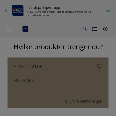
Nordsjö Expert app
Se
Visualiser fargen umiddelbart på veggen og finn farge- og
produktinformasjon
Hvilke produkter trenger du?
S 4010-Y10R
NCS Index
Endre denne fargen