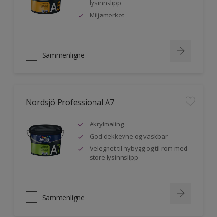
lysinnslipp
Miljømerket
Sammenligne
Nordsjö Professional A7
Akrylmaling
God dekkevne og vaskbar
Velegnet til nybygg og til rom med
store lysinnslipp
Sammenligne