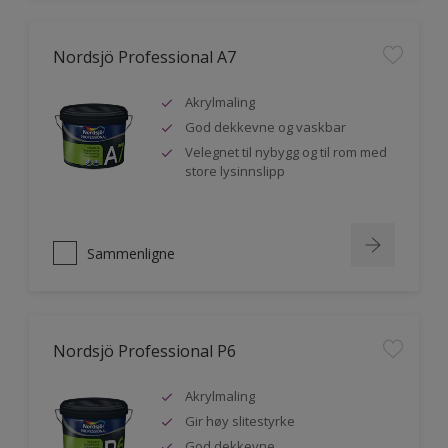
Nordsjö Professional A7
Akrylmaling
God dekkevne og vaskbar
Velegnet til nybygg og til rom med
store lysinnslipp
Sammenligne
Nordsjö Professional P6
Akrylmaling
Gir høy slitestyrke
God dekkevne