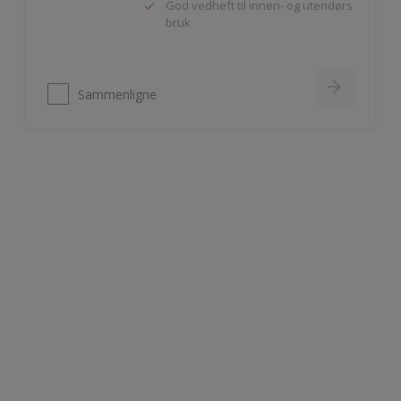
Sammenligne
Nordsjö Perform+ Bathroom
Vannavvisende akrylmaling
Meget slitesterk
Til våtrom innendørs på puss,
betong og gipsplater
Sammenligne