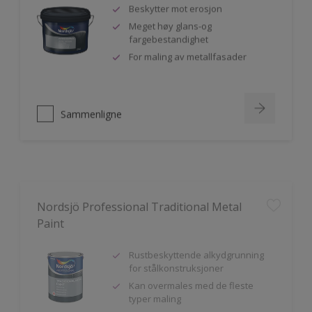
Beskytter mot erosjon
Meget høy glans-og
fargebestandighet
For maling av metallfasader
Sammenligne
Nordsjö Professional Traditional Metal
Paint
Rustbeskyttende alkydgrunning
for stålkonstruksjoner
Kan overmales med de fleste
typer maling
God vedheft til innen- og utendørs
bruk