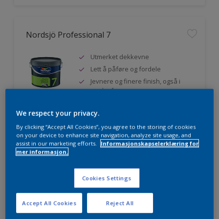
Nordsjö Professional 7
Utmerket dekkevne
Lett å påføre og fordele
Jevnere og finere finish, også i
mørke farger
We respect your privacy.
By clicking “Accept All Cookies”, you agree to the storing of cookies
Sammenligne
on your device to enhance site navigation, analyze site usage, and
assist in our marketing efforts.
Informasjonskapselerklæring for
mer informasjon.
Nordsjö Professional 20
Cookies Settings
Veggmaling med god dekkevne
Accept All Cookies
Reject All
Utviklet av og for profesjonelle