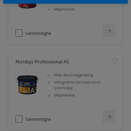
malere
Miljømerket
Sammenligne
Nordsjö Professional A5
Matt akryl veggmaling
Velegnet til rom med store
lysinnslipp
Miljømerket
Sammenligne