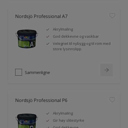
Nordsjö Professional A7
Akrylmaling
God dekkevne og vaskbar
Velegnet til nybygg og til rom med
store lysinnslipp
Sammenligne
Nordsjö Professional P6
Akrylmaling
Gir høy slitestyrke
God dekkevne