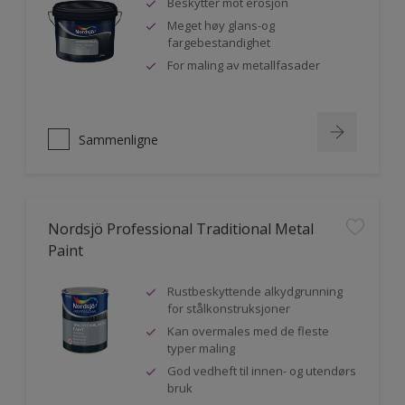
Beskytter mot erosjon
Meget høy glans-og
fargebestandighet
For maling av metallfasader
Sammenligne
Nordsjö Professional Traditional Metal
Paint
Rustbeskyttende alkydgrunning
for stålkonstruksjoner
Kan overmales med de fleste
typer maling
God vedheft til innen- og utendørs
bruk