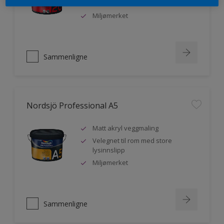
malere
Miljømerket
Sammenligne
Nordsjö Professional A5
Matt akryl veggmaling
Velegnet til rom med store
lysinnslipp
Miljømerket
Sammenligne