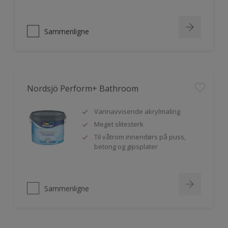
Sammenligne
Nordsjö Perform+ Bathroom
Vannavvisende akrylmaling
Meget slitesterk
Til våtrom innendørs på puss,
betong og gipsplater
Sammenligne