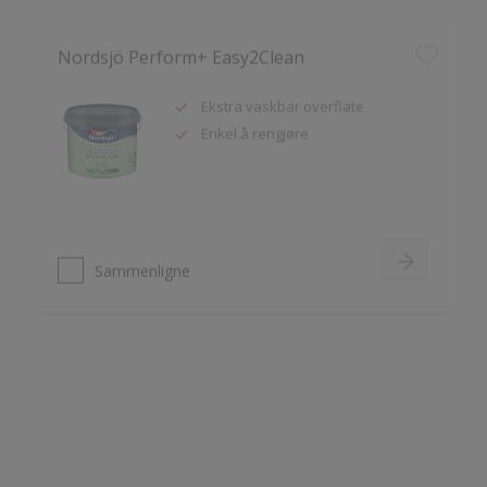
Nordsjö Perform+ Easy2Clean
Ekstra vaskbar overflate
Enkel å rengjøre
Sammenligne
Nordsjö Ambiance Deep Matt veggmaling
Utsøkt helmatt overflate
Fremhever fargen på veggen på
en vakker måte
HD Colour Technology