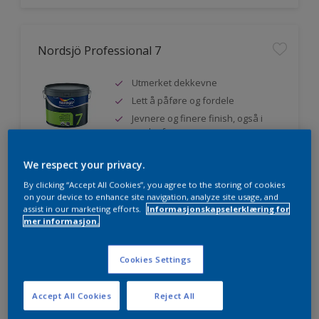
Nordsjö Professional 7
Utmerket dekkevne
Lett å påføre og fordele
Jevnere og finere finish, også i
mørke farger
We respect your privacy.
By clicking “Accept All Cookies”, you agree to the storing of cookies
Sammenligne
on your device to enhance site navigation, analyze site usage, and
assist in our marketing efforts.
Informasjonskapselerklæring for
mer informasjon.
Nordsjö Professional 20
Cookies Settings
Veggmaling med god dekkevne
Accept All Cookies
Reject All
Utviklet av og for profesjonelle