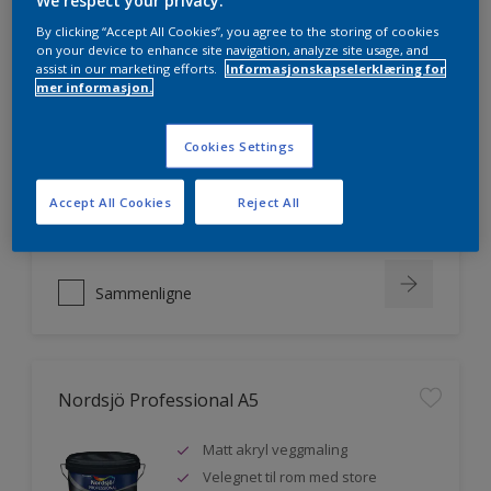
We respect your privacy.
By clicking “Accept All Cookies”, you agree to the storing of cookies
on your device to enhance site navigation, analyze site usage, and
assist in our marketing efforts.
Informasjonskapselerklæring for
Nordsjö Professional 20
mer informasjon.
Veggmaling med god dekkevne
Cookies Settings
Utviklet av og for profesjonelle
malere
Miljømerket
Accept All Cookies
Reject All
Sammenligne
Nordsjö Professional A5
Matt akryl veggmaling
Velegnet til rom med store