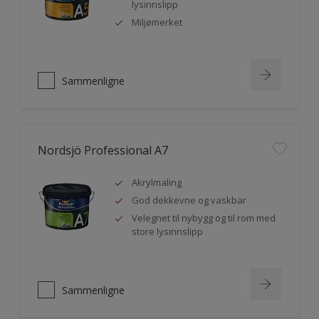
lysinnslipp
Miljømerket
Sammenligne
Nordsjö Professional A7
Akrylmaling
God dekkevne og vaskbar
Velegnet til nybygg og til rom med
store lysinnslipp
Sammenligne