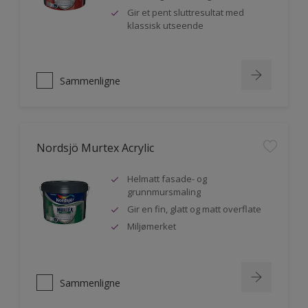
Gir et pent sluttresultat med
klassisk utseende
Sammenligne
Nordsjö Murtex Acrylic
Helmatt fasade- og
grunnmursmaling
Gir en fin, glatt og matt overflate
Miljømerket
Sammenligne