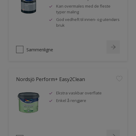
Kan overmales med de fleste
typer maling
God vedheft til innen- og utendørs
bruk
Sammenligne
Nordsjö Perform+ Easy2Clean
Ekstra vaskbar overflate
Enkel å rengjøre