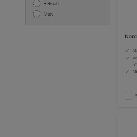
Gjerde
Helmatt
Gulv
Matt
Gulvlist
Hagemøbler
Nords
Ikke-jernholdige metaller
Ma
Listverk
Ve
Metall
ly
Mi
Møbler
Panelvegg og tak interiør
Rekkverk
Sement
Skap og tremøbler
Småmøbler og hyller
Stukk