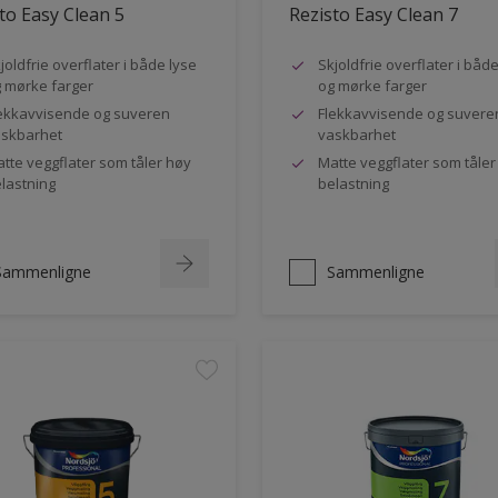
to Easy Clean 5
Rezisto Easy Clean 7
joldfrie overflater i både lyse
Skjoldfrie overflater i båd
 mørke farger
og mørke farger
ekkavvisende og suveren
Flekkavvisende og suvere
skbarhet
vaskbarhet
tte veggflater som tåler høy
Matte veggflater som tåler
lastning
belastning
Sammenligne
Sammenligne