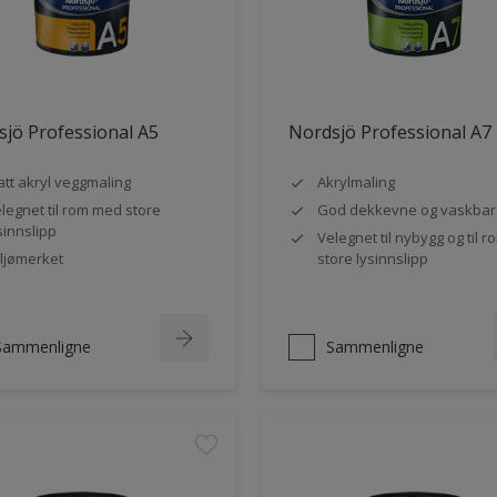
jö Professional A5
Nordsjö Professional A7
tt akryl veggmaling
Akrylmaling
legnet til rom med store
God dekkevne og vaskbar
sinnslipp
Velegnet til nybygg og til 
ljømerket
store lysinnslipp
Sammenligne
Sammenligne