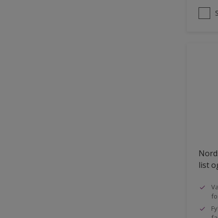
Nords
list 
Va
fo
Fy
fa