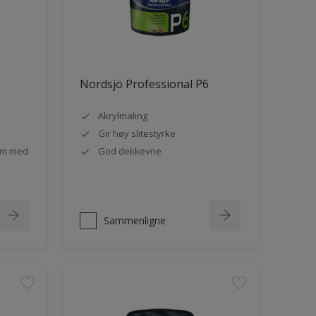
Nordsjö Professional P6
Akrylmaling
Gir høy slitestyrke
rom med
God dekkevne
Sammenligne