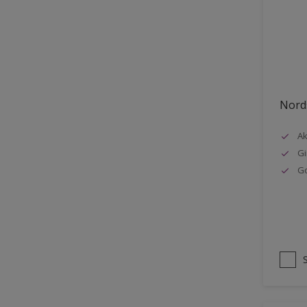
Stål
Tak eksteriør
Tak innendørs
Tapet
Nords
Terrasse
Trapp
Ak
Gi
Trepanel
G
Treverk
Tømmer eksteriør
Vegg
Vinduer
Vinduskarmer
Ytterdør