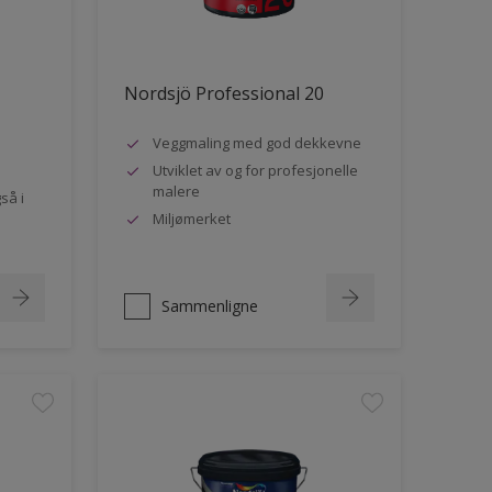
Nordsjö Professional 20
Veggmaling med god dekkevne
Utviklet av og for profesjonelle
malere
så i
Miljømerket
Sammenligne