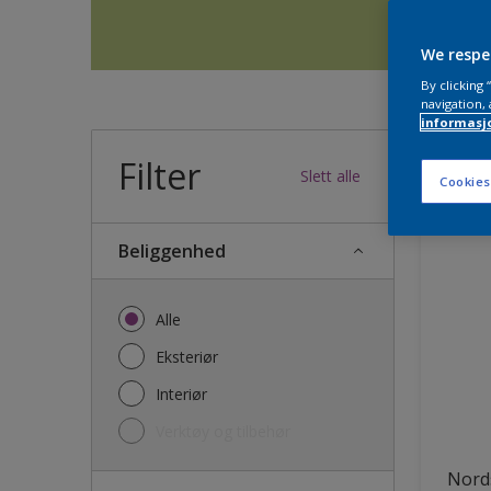
We respe
By clicking
navigation, 
informasj
Filter
36
produk
Slett alle
Cookies
Beliggenhed
Alle
Eksteriør
Interiør
Verktøy og tilbehør
Nords