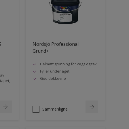
5
Nordsjö Professional
Grund+
Helmatt grunning for vegg og tak
Fyller underlaget
 av
God dekkevne
rtapet,
Sammenligne