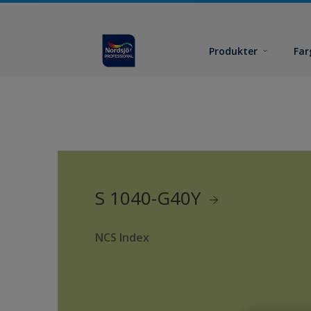
Produkter
Far
S 1040-G40Y
NCS Index