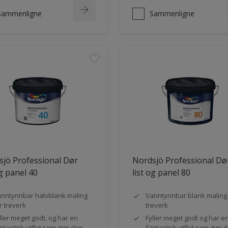
Sammenligne
Sammenligne
jö Professional Dør
Nordsjö Professional Dø
og panel 40
list og panel 80
nntynnbar halvblank maling
Vanntynnbar blank maling 
r treverk
treverk
ller meget godt, og har en
Fyller meget godt og har e
ntastisk utflyt som gjør den
fantastisk utflyt som gjør 