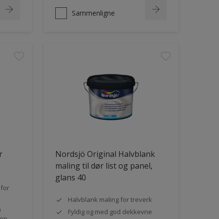
Sammenligne
r
Nordsjö Original Halvblank
maling til dør list og panel,
glans 40
for
Halvblank maling for treverk
n
Fyldig og med god dekkevne
den