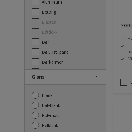
Aluminium
Terrassebeis og uteoljer
Betong
Blåsten
Nords
Båtdekk
Ve
Dør
Ut
ma
Dør, list, panel
Mi
Dørkarmer
Fasade
Glans
Fasade mur og Puss
Fliser
Blank
Galvanisert stål
Halvblank
Garasje
Halvmatt
Gips
Helblank