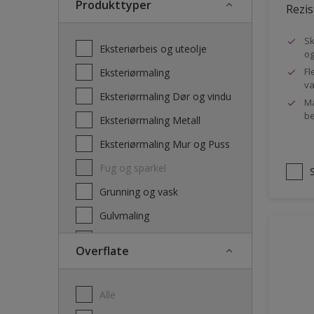
Produkttyper
Rezis
Sk
Eksteriørbeis og uteolje
og
Fl
Eksteriørmaling
va
Eksteriørmaling Dør og vindu
Ma
be
Eksteriørmaling Metall
Eksteriørmaling Mur og Puss
Fug og sparkel
Grunning og vask
Gulvmaling
Interiørbeis og lakk
Overflate
Interiørmaling
Lim
Alle
Maling dør, list og panel