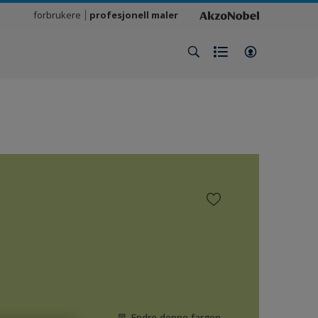
forbrukere
profesjonell maler
Endre denne fargen