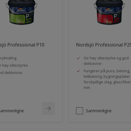
jö Professional P10
Nordsjö Professional P2
rylmaling
Gir høy slitestyrke og god
dekkevne
r høy slitestyrke
Fungerer på puss, betong,
od dekkevne
lettbetong, bygningsplater
forskjellige slag, glassfibe
mm
Sammenligne
Sammenligne