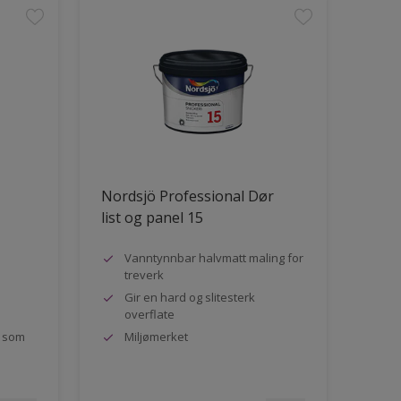
Nordsjö Professional Dør
list og panel 15
Vanntynnbar halvmatt maling for
treverk
Gir en hard og slitesterk
overflate
s som
Miljømerket