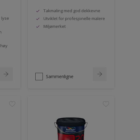
Takmaling med god dekkevne
e lyse
Utviklet for profesjonelle malere
Miljømerket
n
 høy
Sammenligne