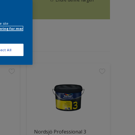
e site
ring for mer
ect All
Nordsjö Professional 3