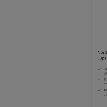
Nord
Super
Fo
sl
Ek
ri
Ti
dø