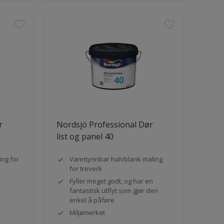
r
Nordsjö Professional Dør
list og panel 40
ng for
Vanntynnbar halvblank maling
for treverk
Fyller meget godt, og har en
fantastisk utflyt som gjør den
enkel å påføre
Miljømerket