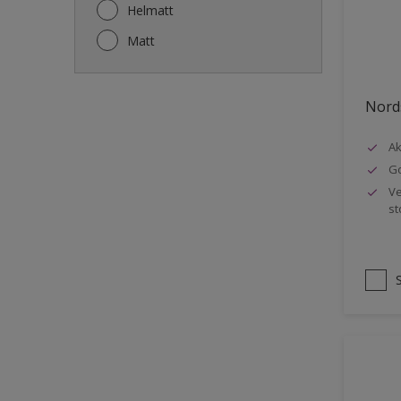
Gjerde
Helmatt
Gulv
Matt
Gulvlist
Hagemøbler
Nords
Ikke-jernholdige metaller
Ak
Listverk
Go
Metall
Ve
st
Møbler
Panelvegg og tak interiør
Rekkverk
Sement
Skap og tremøbler
Småmøbler og hyller
Stukk