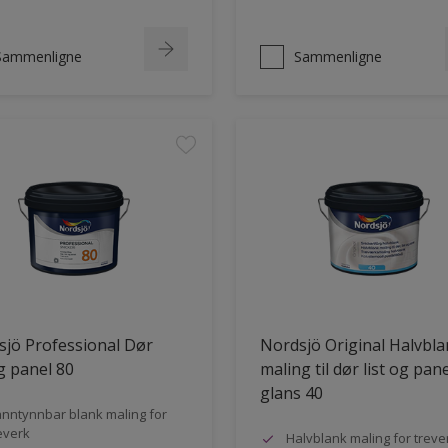
Sammenligne
Sammenligne
jö Professional Dør
Nordsjö Original Halvbl
og panel 80
maling til dør list og pane
glans 40
nntynnbar blank maling for
everk
Halvblank maling for treve