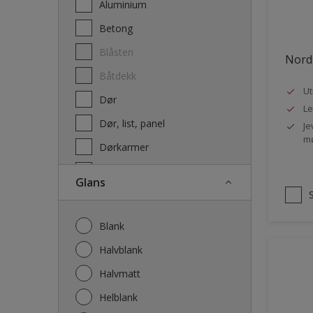
Aluminium
Terrassebeis og uteoljer
Betong
Blåsten
Nords
Båtdekk
Ut
Dør
Le
Dør, list, panel
Je
mø
Dørkarmer
Fasade
Glans
Fasade mur og Puss
Fliser
Blank
Galvanisert stål
Halvblank
Garasje
Halvmatt
Gips
Helblank