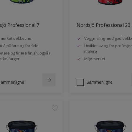
jö Professional 7
Nordsjö Professional 20
merket dekkevne
Veggmaling med god dekk
tt å påføre og fordele
Utviklet av og for profesjo
malere
vnere og finere finish, også i
rke farger
Miljømerket
Sammenligne
Sammenligne