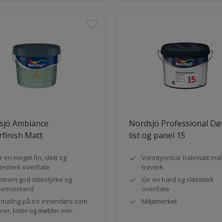
sjö Ambiance
Nordsjö Professional Dø
finish Matt
list og panel 15
r en meget fin, slett og
Vanntynnbar halvmatt mali
itesterk overflate
treverk
strem god slitestyrke og
Gir en hard og slitesterk
pemotstand
overflate
l maling på tre innendørs som
Miljømerket
rer, lister og møbler mm.