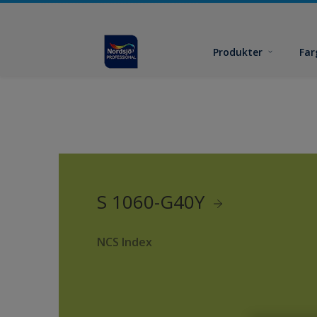
Produkter
Far
S 1060-G40Y
NCS Index