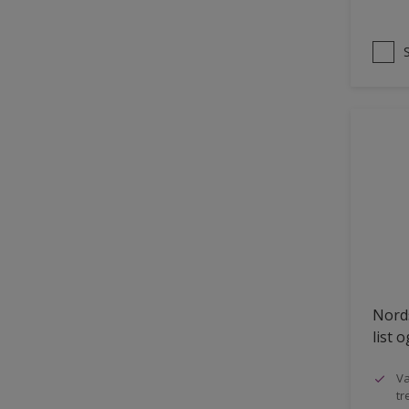
Nords
list 
Va
tr