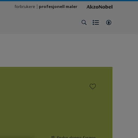
forbrukere
profesjonell maler
Endre denne fargen