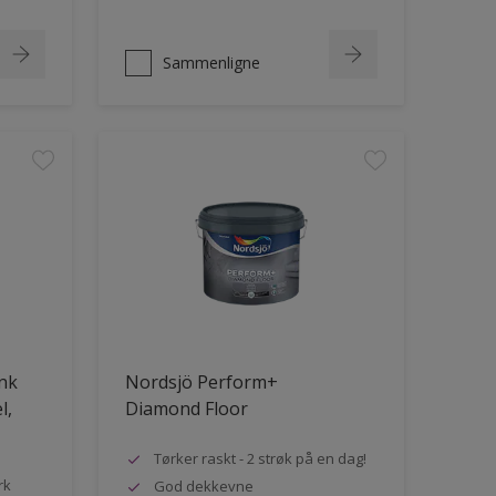
Sammenligne
ank
Nordsjö Perform+
l,
Diamond Floor
Tørker raskt - 2 strøk på en dag!
rk
God dekkevne