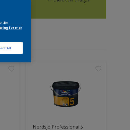
e site
ring for mer
ect All
Nordsjö Professional 5