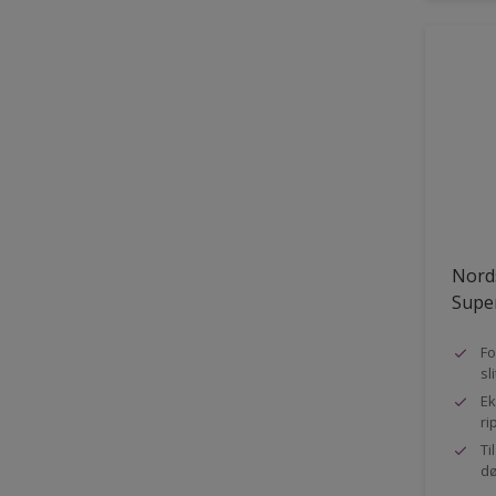
Nord
Super
Fo
sl
Ek
ri
Ti
dø