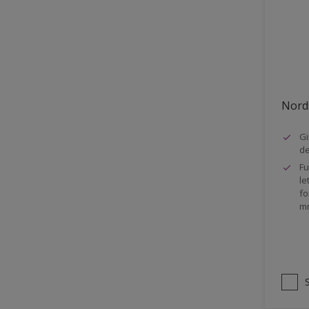
Stål
Tak eksteriør
Tak innendørs
Tapet
Nords
Terrasse
Trapp
Gi
d
Trepanel
Fu
le
Treverk
fo
m
Tømmer eksteriør
Vegg
Vinduer
Vinduskarmer
Ytterdør