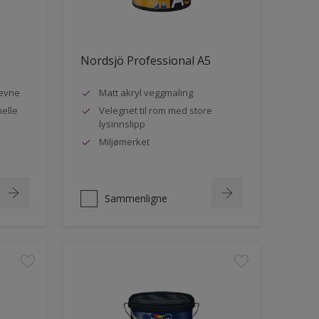
Nordsjö Professional A5
evne
Matt akryl veggmaling
nelle
Velegnet til rom med store
lysinnslipp
Miljømerket
Sammenligne