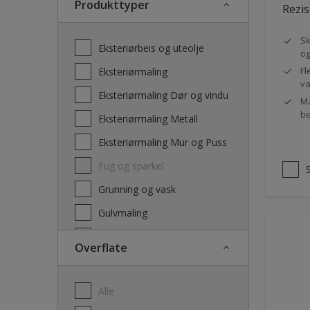
Produkttyper
Rezis
Sk
Eksteriørbeis og uteolje
og
Fl
Eksteriørmaling
va
Eksteriørmaling Dør og vindu
Ma
be
Eksteriørmaling Metall
Eksteriørmaling Mur og Puss
Fug og sparkel
Grunning og vask
Gulvmaling
Interiørbeis og lakk
Overflate
Interiørmaling
Lim
Alle
Maling dør, list og panel