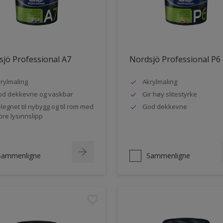
jö Professional A7
Nordsjö Professional P6
rylmaling
Akrylmaling
d dekkevne og vaskbar
Gir høy slitestyrke
legnet til nybygg og til rom med
God dekkevne
ore lysinnslipp
Sammenligne
Sammenligne