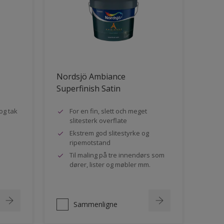
Nordsjö Ambiance
Superfinish Satin
og tak
For en fin, slett och meget
slitesterk overflate
Ekstrem god slitestyrke og
ripemotstand
Til maling på tre innendørs som
dører, lister og møbler mm.
Sammenligne