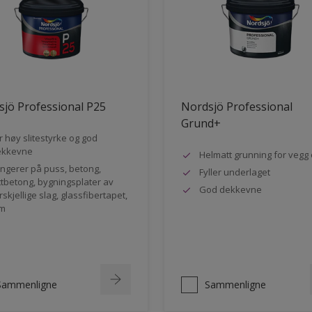
jö Professional P25
Nordsjö Professional
Grund+
r høy slitestyrke og god
ekkevne
Helmatt grunning for vegg 
ngerer på puss, betong,
Fyller underlaget
ttbetong, bygningsplater av
God dekkevne
rskjellige slag, glassfibertapet,
m
Sammenligne
Sammenligne