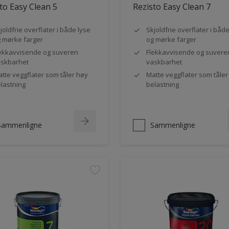
to Easy Clean 5
Rezisto Easy Clean 7
joldfrie overflater i både lyse
Skjoldfrie overflater i båd
 mørke farger
og mørke farger
ekkavvisende og suveren
Flekkavvisende og suvere
skbarhet
vaskbarhet
tte veggflater som tåler høy
Matte veggflater som tåler
lastning
belastning
Sammenligne
Sammenligne