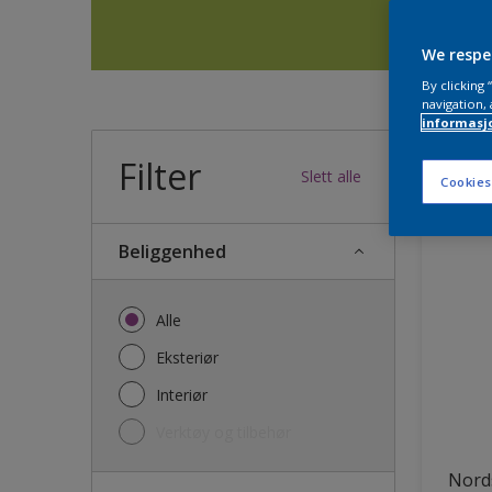
We respe
By clicking
navigation, 
informasj
Filter
32
produk
Slett alle
Cookies
Beliggenhed
Alle
Eksteriør
Interiør
Verktøy og tilbehør
Nords