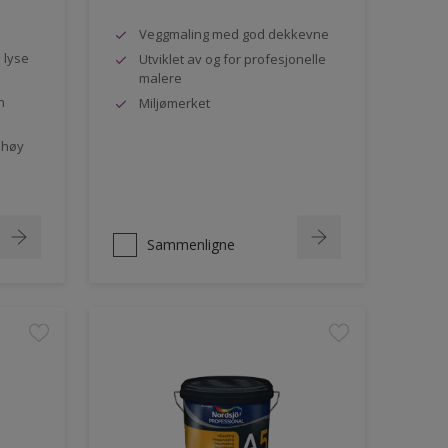
Veggmaling med god dekkevne
e lyse
Utviklet av og for profesjonelle
malere
n
Miljømerket
 høy
Sammenligne