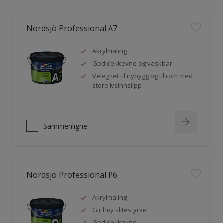
Nordsjö Professional A7
Akrylmaling
God dekkevne og vaskbar
Velegnet til nybygg og til rom med
store lysinnslipp
Sammenligne
Nordsjö Professional P6
Akrylmaling
Gir høy slitestyrke
God dekkevne