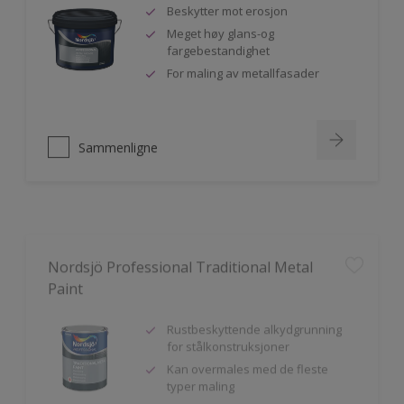
Beskytter mot erosjon
Meget høy glans-og
fargebestandighet
For maling av metallfasader
Sammenligne
Nordsjö Professional Traditional Metal
Paint
Rustbeskyttende alkydgrunning
for stålkonstruksjoner
Kan overmales med de fleste
typer maling
God vedheft til innen- og utendørs
bruk