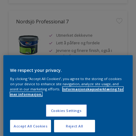
Nordsjö Professional 7
Utmerket dekkevne
Lett å påføre og fordele
Jevnere og finere finish, også i
mørke farger
We respect your privacy.
By clicking “Accept All Cookies”, you agree to the storing of cookies
Sammenligne
on your device to enhance site navigation, analyze site usage, and
assist in our marketing efforts.
Informasjonskapselerklæring for
mer informasjon.
Nordsjö Professional 20
Cookies Settings
Veggmaling med god dekkevne
Accept All Cookies
Reject All
Utviklet av og for profesjonelle