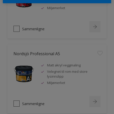
malere
Miljømerket
Sammenligne
Nordsjö Professional A5
Matt akryl veggmaling
Velegnet til rom med store
lysinnslipp
Miljømerket
Sammenligne