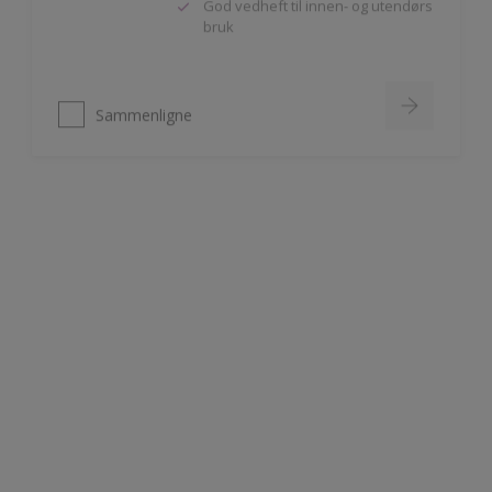
Sammenligne
Nordsjö Perform+ Bathroom
Vannavvisende akrylmaling
Meget slitesterk
Til våtrom innendørs på puss,
betong og gipsplater
Sammenligne