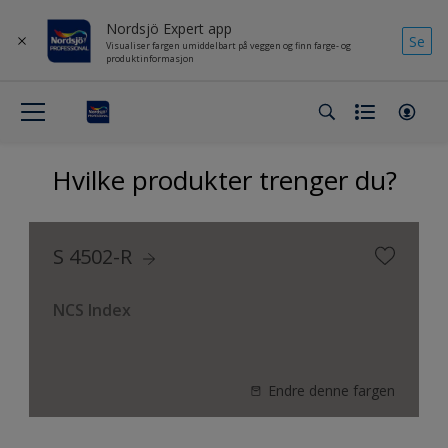
Nordsjö Expert app
Se
Visualiser fargen umiddelbart på veggen og finn farge- og
produktinformasjon
Hvilke produkter trenger du?
S 4502-R
NCS Index
Endre denne fargen