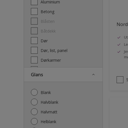
Aluminium
Terrassebeis og uteoljer
Betong
Blåsten
Nords
Båtdekk
Ut
Dør
Le
Dør, list, panel
Je
mø
Dørkarmer
Fasade
Glans
Fasade mur og Puss
Fliser
Blank
Galvanisert stål
Halvblank
Garasje
Halvmatt
Gips
Helblank