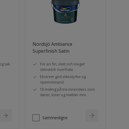
Nordsjö Ambiance
Superfinish Satin
og tak
For en fin, slett och meget
slitesterk overflate
Ekstrem god slitestyrke og
ripemotstand
Til maling på tre innendørs som
dører, lister og møbler mm.
Sammenligne