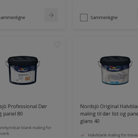
Sammenligne
Sammenligne
jö Professional Dør
Nordsjö Original Halvbl
og panel 80
maling til dør list og pane
glans 40
nntynnbar blank maling for
everk
Halvblank maling for treve