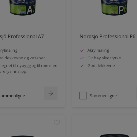
jö Professional A7
Nordsjö Professional P6
rylmaling
Akrylmaling
d dekkevne og vaskbar
Gir høy slitestyrke
legnet til nybygg og til rom med
God dekkevne
ore lysinnslipp
Sammenligne
Sammenligne