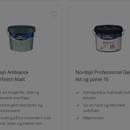
sjö Ambiance
Nordsjö Professional Dø
finish Matt
list og panel 15
r en meget fin, slett og
Vanntynnbar halvmatt mali
itesterk overflate
treverk
strem god slitestyrke og
Gir en hard og slitesterk
pemotstand
overflate
l maling på tre innendørs som
Miljømerket
rer, lister og møbler mm.