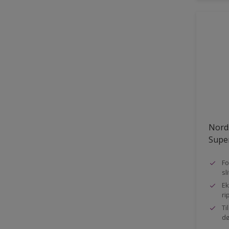
Nord
Super
Fo
sl
Ek
ri
Ti
dø