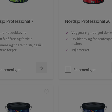
jö Professional 7
Nordsjö Professional 20
merket dekkevne
Veggmaling med god dekk
tt å påføre og fordele
Utviklet av og for profesjo
malere
vnere og finere finish, også i
rke farger
Miljømerket
Sammenligne
Sammenligne