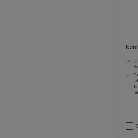
Stål
Tak eksteriør
Tak innendørs
Tapet
Nords
Terrasse
Trapp
Gi
d
Trepanel
Fu
le
Treverk
fo
m
Tømmer eksteriør
Vegg
Vinduer
Vinduskarmer
Ytterdør