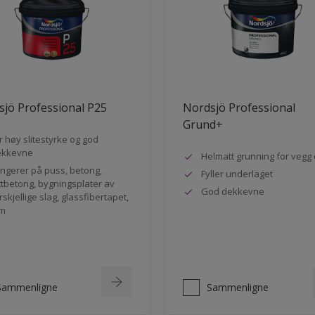
jö Professional P25
Nordsjö Professional
Grund+
r høy slitestyrke og god
ekkevne
Helmatt grunning for vegg 
ngerer på puss, betong,
Fyller underlaget
ttbetong, bygningsplater av
God dekkevne
rskjellige slag, glassfibertapet,
m
Sammenligne
Sammenligne