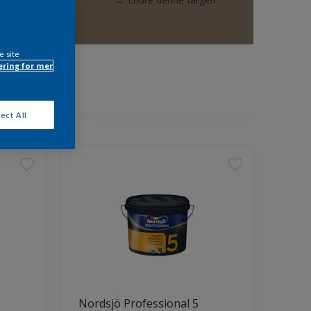
e site
ring for mer
ect All
Nordsjö Professional 5