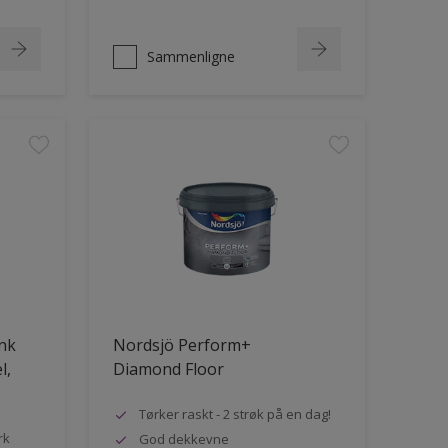
Sammenligne
ank
Nordsjö Perform+
l,
Diamond Floor
Tørker raskt - 2 strøk på en dag!
rk
God dekkevne