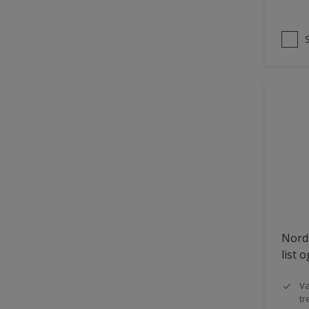
Nords
list 
Va
tr