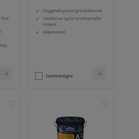
Veggmaling med god dekkevne
e lyse
Utviklet av og for profesjonelle
malere
n
Miljømerket
 høy
Sammenligne