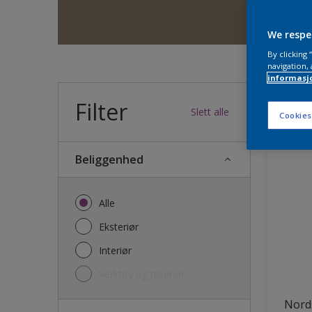
We respe
By clicking
navigation, 
informasj
Filter
34
produk
Slett alle
Cookies
Beliggenhed
Alle
Eksteriør
Interiør
Verktøy og tilbehør
Nords