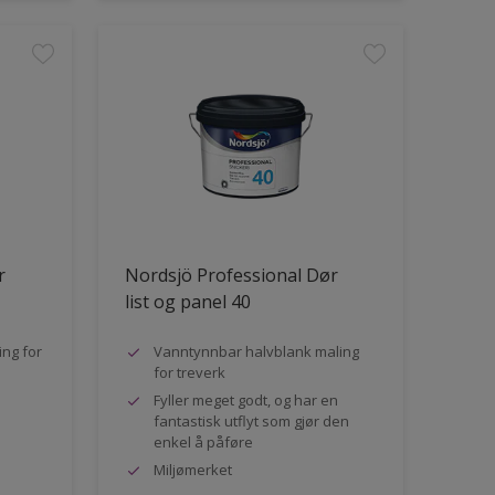
r
Nordsjö Professional Dør
list og panel 40
ng for
Vanntynnbar halvblank maling
for treverk
Fyller meget godt, og har en
fantastisk utflyt som gjør den
enkel å påføre
Miljømerket