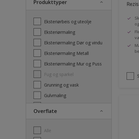
Produkttyper
Rezis
Sk
Eksteriørbeis og uteolje
og
Fl
Eksteriørmaling
va
Eksteriørmaling Dør og vindu
Ma
be
Eksteriørmaling Metall
Eksteriørmaling Mur og Puss
Fug og sparkel
Grunning og vask
Gulvmaling
Interiørbeis og lakk
Overflate
Interiørmaling
Lim
Alle
Maling dør, list og panel