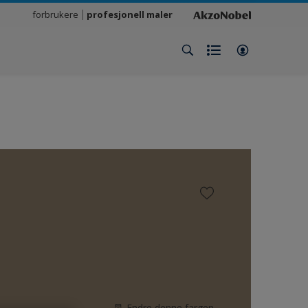
forbrukere
profesjonell maler
Endre denne fargen