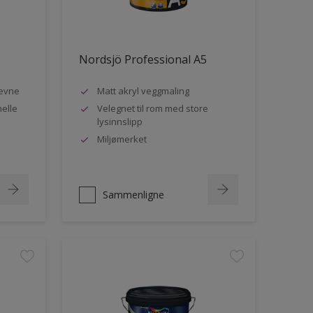
Nordsjö Professional A5
evne
Matt akryl veggmaling
nelle
Velegnet til rom med store
lysinnslipp
Miljømerket
Sammenligne