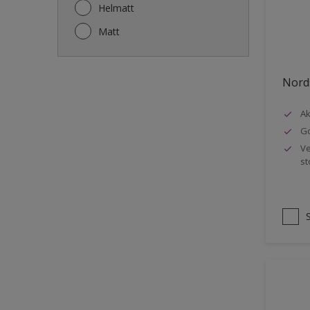
Gjerde
Helmatt
Gulv
Matt
Gulvlist
Hagemøbler
Nords
Ikke-jernholdige metaller
Ak
Listverk
Go
Metall
Ve
st
Møbler
Panelvegg og tak interiør
Rekkverk
Sement
Skap og tremøbler
Småmøbler og hyller
Stukk