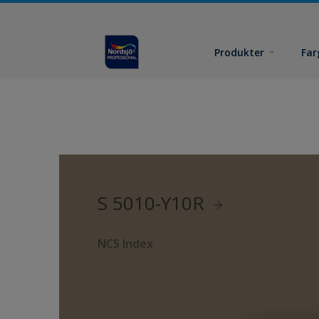
Produkter
Far
S 5010-Y10R
NCS Index