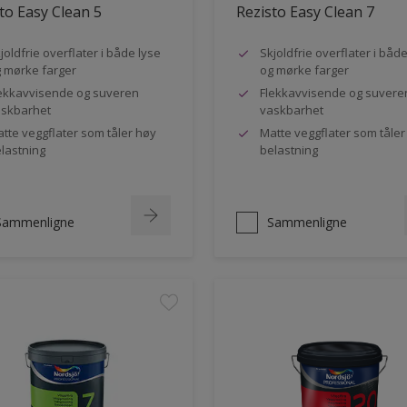
to Easy Clean 5
Rezisto Easy Clean 7
joldfrie overflater i både lyse
Skjoldfrie overflater i båd
 mørke farger
og mørke farger
ekkavvisende og suveren
Flekkavvisende og suvere
skbarhet
vaskbarhet
tte veggflater som tåler høy
Matte veggflater som tåler
lastning
belastning
Sammenligne
Sammenligne