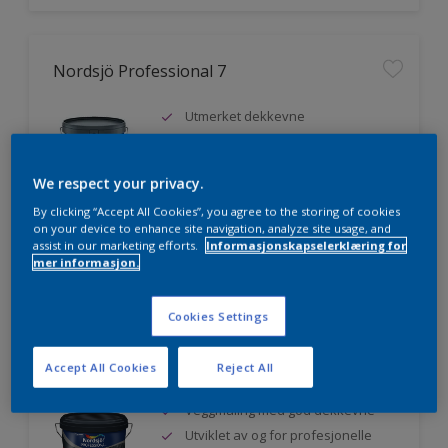
Nordsjö Professional 7
Utmerket dekkevne
Lett å påføre og fordele
Jevnere og finere finish, også i
We respect your privacy.
mørke farger
By clicking “Accept All Cookies”, you agree to the storing of cookies
on your device to enhance site navigation, analyze site usage, and
assist in our marketing efforts.
Informasjonskapselerklæring for
mer informasjon.
Sammenligne
Cookies Settings
Nordsjö Professional 20
Accept All Cookies
Reject All
Veggmaling med god dekkevne
Utviklet av og for profesjonelle