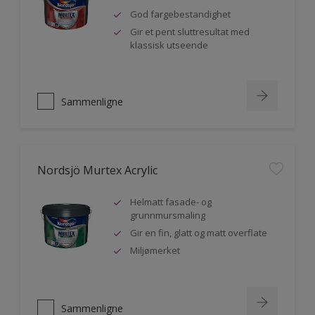
God fargebestandighet
Gir et pent sluttresultat med
klassisk utseende
Sammenligne
Nordsjö Murtex Acrylic
Helmatt fasade- og
grunnmursmaling
Gir en fin, glatt og matt overflate
Miljømerket
Sammenligne