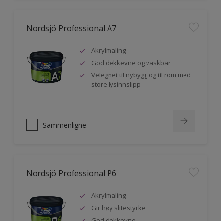
Nordsjö Professional A7
Akrylmaling
God dekkevne og vaskbar
Velegnet til nybygg og til rom med
store lysinnslipp
Sammenligne
Nordsjö Professional P6
Akrylmaling
Gir høy slitestyrke
God dekkevne