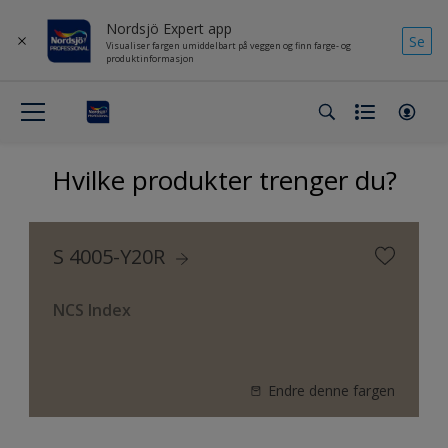
Nordsjö Expert app
Se
Visualiser fargen umiddelbart på veggen og finn farge- og
produktinformasjon
Hvilke produkter trenger du?
S 4005-Y20R
NCS Index
Endre denne fargen