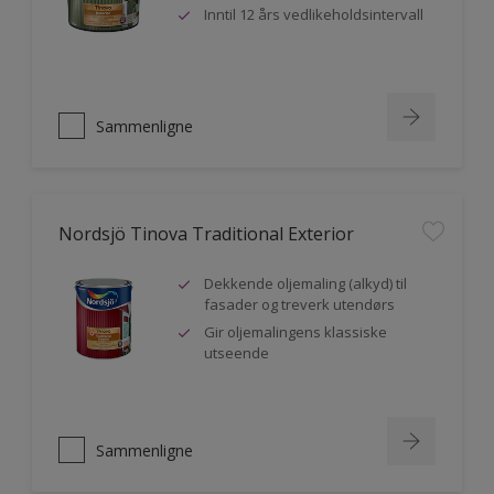
Inntil 12 års vedlikeholdsintervall
Sammenligne
Nordsjö Tinova Traditional Exterior
Dekkende oljemaling (alkyd) til
fasader og treverk utendørs
Gir oljemalingens klassiske
utseende
Sammenligne