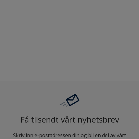
Utsøkt helmatt overflate
Fremhever fargen på veggen på
en vakker måte
HD Colour Technology
Sammenligne
Få tilsendt vårt nyhetsbrev
Skriv inn e-postadressen din og bli en del av vårt