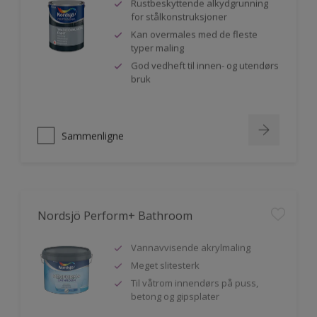
Rustbeskyttende alkydgrunning
for stålkonstruksjoner
Kan overmales med de fleste
typer maling
God vedheft til innen- og utendørs
bruk
Sammenligne
Nordsjö Perform+ Bathroom
Vannavvisende akrylmaling
Meget slitesterk
Til våtrom innendørs på puss,
betong og gipsplater