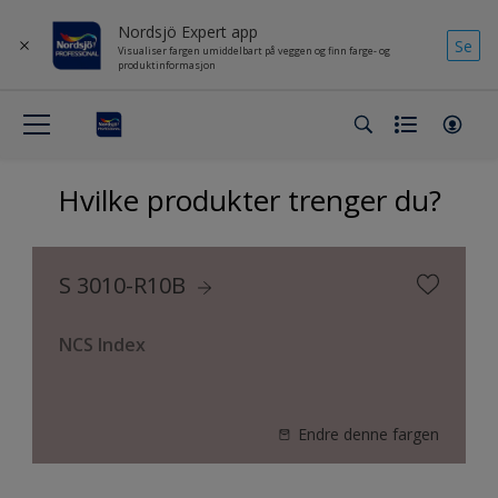
Nordsjö Expert app
Se
Visualiser fargen umiddelbart på veggen og finn farge- og
produktinformasjon
Hvilke produkter trenger du?
S 3010-R10B
NCS Index
Endre denne fargen