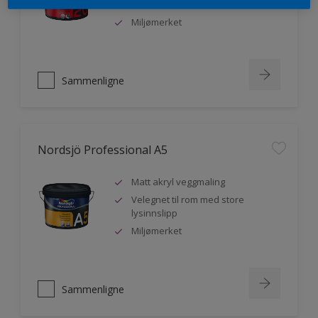
malere
Miljømerket
Sammenligne
Nordsjö Professional A5
Matt akryl veggmaling
Velegnet til rom med store
lysinnslipp
Miljømerket
Sammenligne