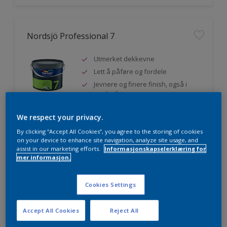
Nordsjö Professional 7
Utmerket dekkevne
Lett å påføre og fordele
Jevnere og finere finish, også i
mørke farger
We respect your privacy.
By clicking “Accept All Cookies”, you agree to the storing of cookies
Sammenligne
on your device to enhance site navigation, analyze site usage, and
assist in our marketing efforts.
Informasjonskapselerklæring for
mer informasjon.
Nordsjö Professional 20
Cookies Settings
Veggmaling med god dekkevne
Accept All Cookies
Reject All
Utviklet av og for profesjonelle