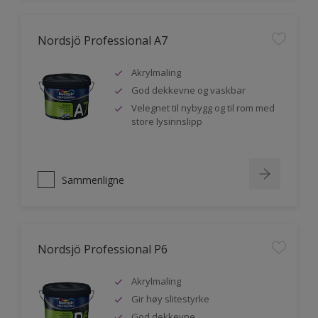
Nordsjö Professional A7
Akrylmaling
God dekkevne og vaskbar
Velegnet til nybygg og til rom med
store lysinnslipp
Sammenligne
Nordsjö Professional P6
Akrylmaling
Gir høy slitestyrke
God dekkevne