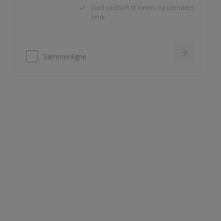
Sammenligne
Nordsjö Perform+ Bathroom
Vannavvisende akrylmaling
Meget slitesterk
Til våtrom innendørs på puss,
betong og gipsplater
Sammenligne