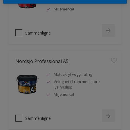
malere
Miljømerket
Sammenligne
Nordsjö Professional A5
Matt akryl veggmaling
Velegnet til rom med store
lysinnslipp
Miljømerket
Sammenligne