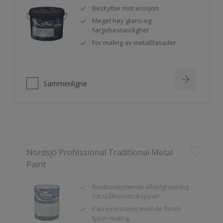
Beskytter mot erosjon
Meget høy glans-og
fargebestandighet
For maling av metallfasader
Sammenligne
Nordsjö Professional Traditional Metal
Paint
Rustbeskyttende alkydgrunning
for stålkonstruksjoner
Kan overmales med de fleste
typer maling
God vedheft til innen- og utendørs
bruk