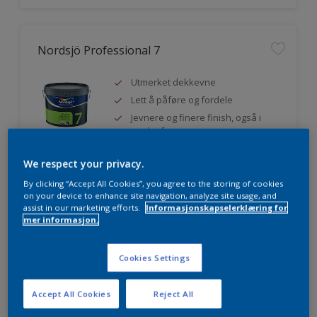
Nordsjö Professional 7
Utmerket dekkevne
Lett å påføre og fordele
Jevnere og finere finish, også i
mørke farger
We respect your privacy.
By clicking “Accept All Cookies”, you agree to the storing of cookies
Sammenligne
on your device to enhance site navigation, analyze site usage, and
assist in our marketing efforts.
Informasjonskapselerklæring for
mer informasjon.
Nordsjö Professional 20
Cookies Settings
Veggmaling med god dekkevne
Accept All Cookies
Reject All
Utviklet av og for profesjonelle