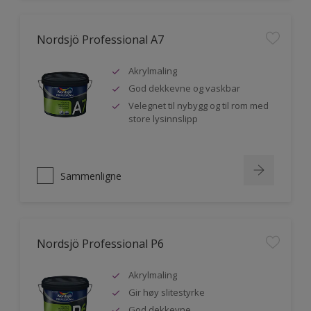
Nordsjö Professional A7
Akrylmaling
God dekkevne og vaskbar
Velegnet til nybygg og til rom med
store lysinnslipp
Sammenligne
Nordsjö Professional P6
Akrylmaling
Gir høy slitestyrke
God dekkevne