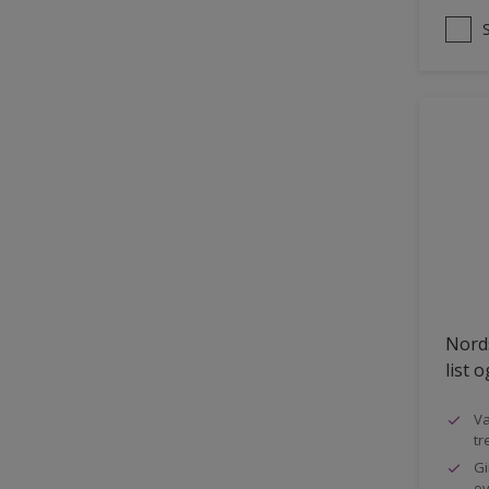
Nords
list 
Va
tr
Gi
ov