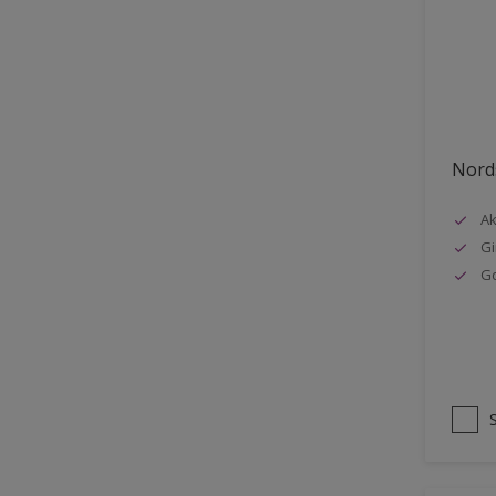
Stål
Tak eksteriør
Tak innendørs
Tapet
Nords
Terrasse
Trapp
Ak
Gi
Trepanel
G
Treverk
Tømmer eksteriør
Vegg
Vinduer
Vinduskarmer
Ytterdør