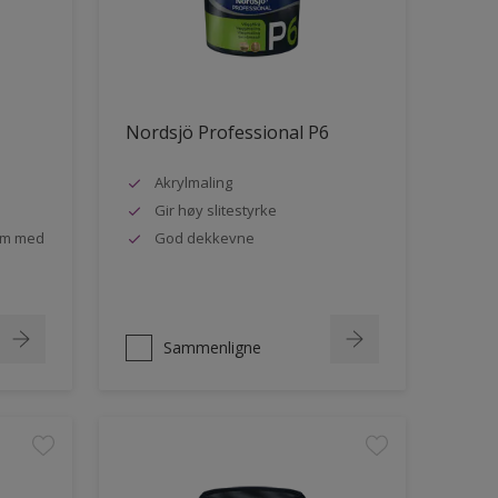
Nordsjö Professional P6
Akrylmaling
Gir høy slitestyrke
rom med
God dekkevne
Sammenligne