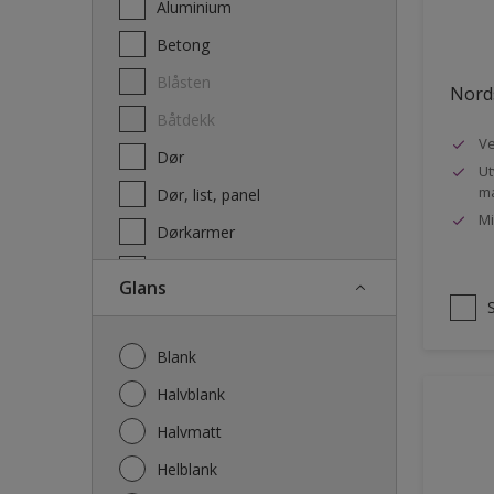
Aluminium
Terrassebeis og uteoljer
Betong
Blåsten
Nords
Båtdekk
Ve
Dør
Ut
ma
Dør, list, panel
Mi
Dørkarmer
Fasade
Glans
Fasade mur og Puss
Fliser
Blank
Galvanisert stål
Halvblank
Garasje
Halvmatt
Gips
Helblank