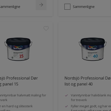
Sammenligne
Sammenligne
jö Professional Dør
Nordsjö Professional Dø
og panel 15
list og panel 40
nntynnbar halvmatt maling for
Vanntynnbar halvblank ma
everk
for treverk
r en hard og slitesterk
Fyller meget godt, og har e
erflate
fantastisk utflyt som gjør 