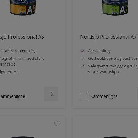
jö Professional A5
Nordsjö Professional A7
tt akryl veggmaling
Akrylmaling
legnet til rom med store
God dekkevne og vaskbar
sinnslipp
Velegnet til nybygg og til 
ljømerket
store lysinnslipp
Sammenligne
Sammenligne