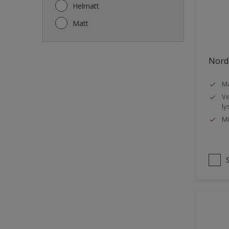
Gjerde
Helmatt
Gulv
Matt
Gulvlist
Hagemøbler
Nords
Ikke-jernholdige metaller
Ma
Listverk
Ve
Metall
ly
Mi
Møbler
Panelvegg og tak interiør
Rekkverk
Sement
Skap og tremøbler
Småmøbler og hyller
Stukk