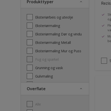
Produkttyper
Rezis
Sk
Eksteriørbeis og uteolje
og
Fl
Eksteriørmaling
va
Eksteriørmaling Dør og vindu
Ma
be
Eksteriørmaling Metall
Eksteriørmaling Mur og Puss
Fug og sparkel
Grunning og vask
Gulvmaling
Interiørbeis og lakk
Overflate
Interiørmaling
Lim
Alle
Maling dør, list og panel