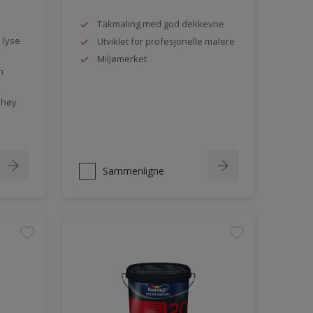
Takmaling med god dekkevne
e lyse
Utviklet for profesjonelle malere
Miljømerket
n
 høy
Sammenligne