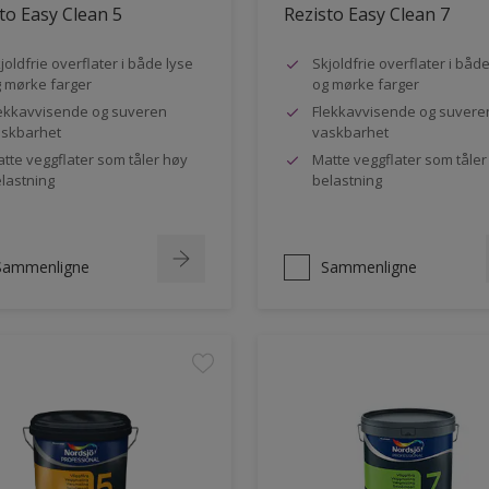
to Easy Clean 5
Rezisto Easy Clean 7
joldfrie overflater i både lyse
Skjoldfrie overflater i båd
 mørke farger
og mørke farger
ekkavvisende og suveren
Flekkavvisende og suvere
skbarhet
vaskbarhet
tte veggflater som tåler høy
Matte veggflater som tåler
lastning
belastning
Sammenligne
Sammenligne