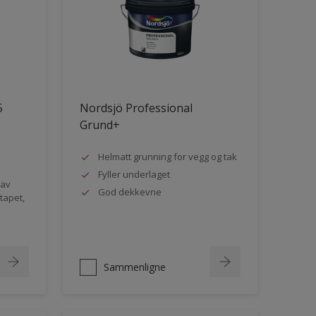
5
Nordsjö Professional
Grund+
Helmatt grunning for vegg og tak
Fyller underlaget
 av
God dekkevne
rtapet,
Sammenligne