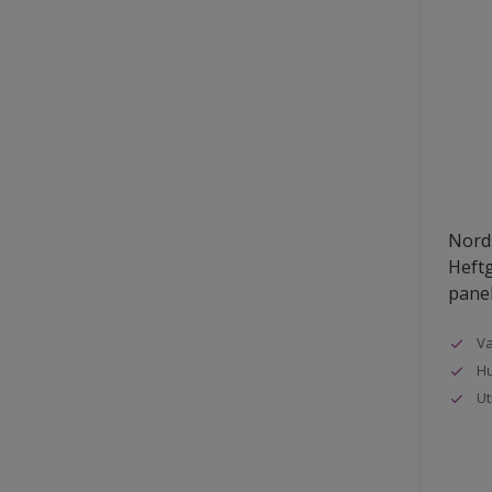
Nords
Heftg
pane
Va
Hu
Ut