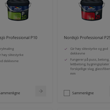
jö Professional P10
Nordsjö Professional P2
rylmaling
Gir høy slitestyrke og god
dekkevne
r høy slitestyrke
Fungerer på puss, betong,
od dekkevne
lettbetong, bygningsplater
forskjellige slag, glassfibe
mm
Sammenligne
Sammenligne