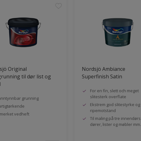
jö Original
Nordsjö Ambiance
running til dør list og
Superfinish Satin
l
For en fin, slett och meget
slitesterk overflate
nntynnbar grunning
Ekstrem god slitestyrke og
rtigtørkende
ripemotstand
merket vedheft
Til maling på tre innendør
dører, lister og møbler mm.