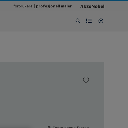
forbrukere
profesjonell maler
Endre denne fargen