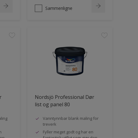
Sammenligne
r
Nordsjö Professional Dør
list og panel 80
ling
Vanntynnbar blank maling for
treverk
n
Fyller meget godt og har en
den
fantastisk utflyt som gjør den