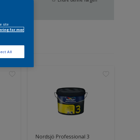
e site
ring for mer
ect All
Nordsjö Professional 3