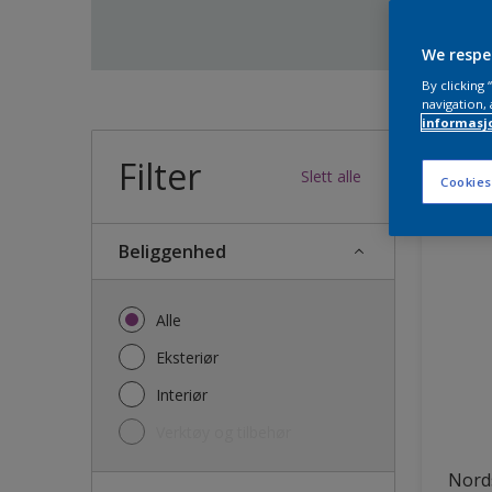
We respe
By clicking
navigation, 
informasj
Filter
38
produk
Slett alle
Cookies
Beliggenhed
Alle
Eksteriør
Interiør
Verktøy og tilbehør
Nords