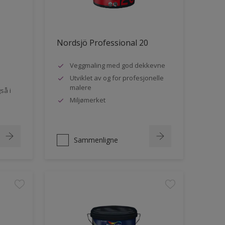
Nordsjö Professional 20
Veggmaling med god dekkevne
Utviklet av og for profesjonelle
malere
så i
Miljømerket
Sammenligne