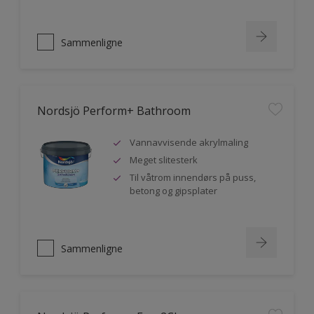
Sammenligne
Nordsjö Perform+ Bathroom
Vannavvisende akrylmaling
Meget slitesterk
Til våtrom innendørs på puss,
betong og gipsplater
Sammenligne