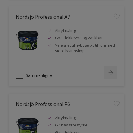
Nordsjö Professional A7
Akrylmaling
God dekkevne og vaskbar
Velegnet til nybygg og til rom med
store lysinnslipp
Sammenligne
Nordsjö Professional P6
Akrylmaling
Gir høy slitestyrke
God dekkevne