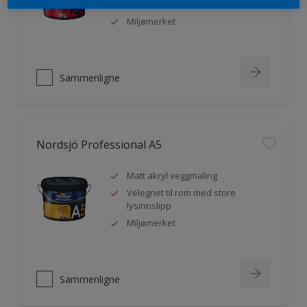
malere
Miljømerket
Sammenligne
Nordsjö Professional A5
Matt akryl veggmaling
Velegnet til rom med store
lysinnslipp
Miljømerket
Sammenligne