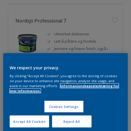
Nordsjö Professional 7
Utmerket dekkevne
Lett å påføre og fordele
Jevnere og finere finish, også i
mørke farger
We respect your privacy.
By clicking “Accept All Cookies”, you agree to the storing of cookies
Sammenligne
on your device to enhance site navigation, analyze site usage, and
assist in our marketing efforts.
Informasjonskapselerklæring for
mer informasjon.
Nordsjö Professional 20
Cookies Settings
Veggmaling med god dekkevne
Accept All Cookies
Reject All
Utviklet av og for profesjonelle