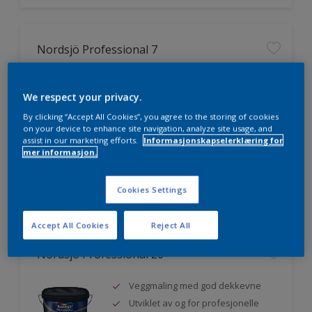
Nordsjö Professional 7
Utmerket dekkevne
We respect your privacy.
Lett å påføre og fordele
Jevnere og finere finish, også i
By clicking “Accept All Cookies”, you agree to the storing of cookies
mørke farger
on your device to enhance site navigation, analyze site usage, and
assist in our marketing efforts.
Informasjonskapselerklæring for
mer informasjon.
Sammenligne
Cookies Settings
Accept All Cookies
Reject All
Nordsjö Professional 20
Veggmaling med god dekkevne
Utviklet av og for profesjonelle