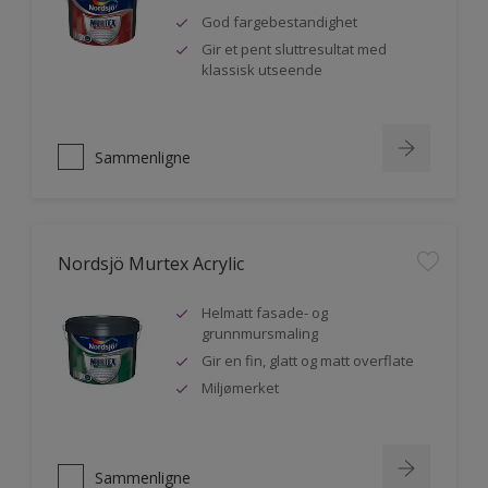
God fargebestandighet
Gir et pent sluttresultat med
klassisk utseende
Sammenligne
Nordsjö Murtex Acrylic
Helmatt fasade- og
grunnmursmaling
Gir en fin, glatt og matt overflate
Miljømerket
Sammenligne