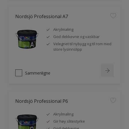
Nordsjö Professional A7
Akrylmaling
God dekkevne og vaskbar
Velegnet til nybygg og til rom med
store lysinnslipp
Sammenligne
Nordsjö Professional P6
Akrylmaling
Gir høy slitestyrke
God dekkevne