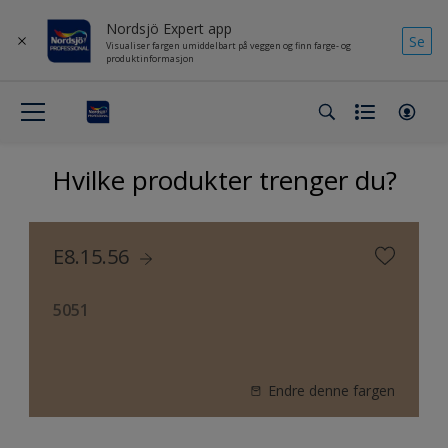
Nordsjö Expert app
Se
Visualiser fargen umiddelbart på veggen og finn farge- og
produktinformasjon
Hvilke produkter trenger du?
E8.15.56
5051
Endre denne fargen