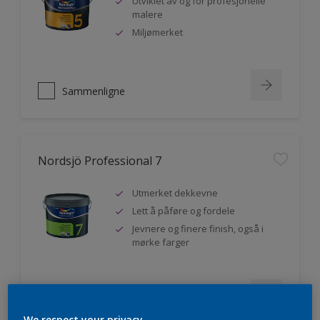
Utviklet av og for profesjonelle
malere
Miljømerket
Sammenligne
Nordsjö Professional 7
Utmerket dekkevne
Lett å påføre og fordele
Jevnere og finere finish, også i
mørke farger
Sammenligne
We respect your privacy.