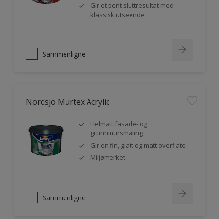
Gir et pent sluttresultat med
klassisk utseende
Sammenligne
Nordsjö Murtex Acrylic
Helmatt fasade- og
grunnmursmaling
Gir en fin, glatt og matt overflate
Miljømerket
Sammenligne