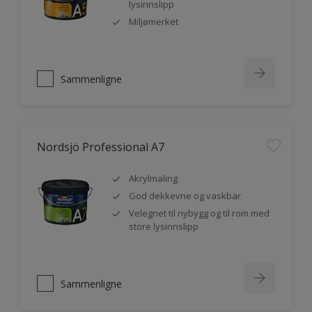
lysinnslipp
Miljømerket
Sammenligne
Nordsjö Professional A7
Akrylmaling
God dekkevne og vaskbar
Velegnet til nybygg og til rom med
store lysinnslipp
Sammenligne