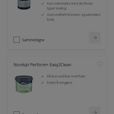
Kan overmales med de fleste
typer maling
God vedheft til innen- og utendørs
bruk
Sammenligne
Nordsjö Perform+ Easy2Clean
Ekstra vaskbar overflate
Enkel å rengjøre