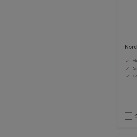
Stål
Tak eksteriør
Tak innendørs
Tapet
Nords
Terrasse
Trapp
Ak
Gi
Trepanel
G
Treverk
Tømmer eksteriør
Vegg
Vinduer
Vinduskarmer
Ytterdør