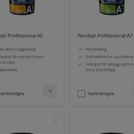
jö Professional A5
Nordsjö Professional A7
tt akryl veggmaling
Akrylmaling
legnet til rom med store
God dekkevne og vaskbar
sinnslipp
Velegnet til nybygg og til 
ljømerket
store lysinnslipp
Sammenligne
Sammenligne