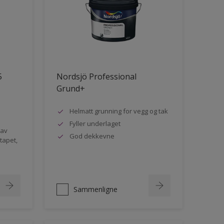
5
Nordsjö Professional
Grund+
Helmatt grunning for vegg og tak
Fyller underlaget
 av
God dekkevne
rtapet,
Sammenligne