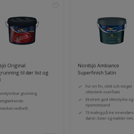
jö Original
Nordsjö Ambiance
running til dør list og
Superfinish Satin
l
For en fin, slett och meget
slitesterk overflate
nntynnbar grunning
Ekstrem god slitestyrke og
rtigtørkende
ripemotstand
merket vedheft
Til maling på tre innendør
dører, lister og møbler mm.