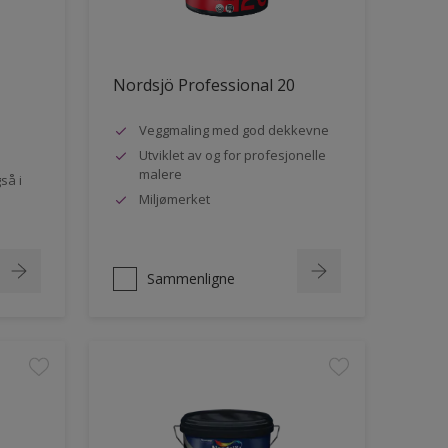
Nordsjö Professional 20
Veggmaling med god dekkevne
Utviklet av og for profesjonelle
malere
så i
Miljømerket
Sammenligne