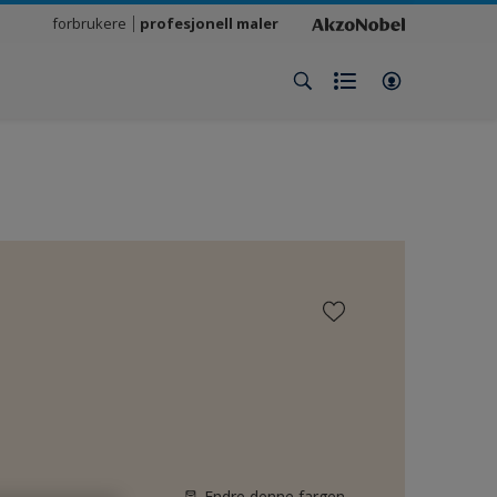
forbrukere
profesjonell maler
Endre denne fargen