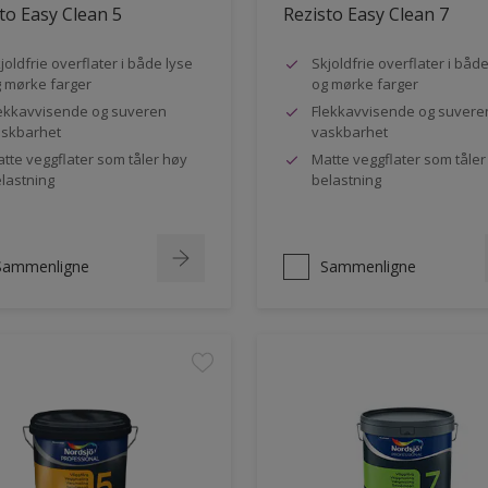
to Easy Clean 5
Rezisto Easy Clean 7
joldfrie overflater i både lyse
Skjoldfrie overflater i båd
 mørke farger
og mørke farger
ekkavvisende og suveren
Flekkavvisende og suvere
skbarhet
vaskbarhet
tte veggflater som tåler høy
Matte veggflater som tåler
lastning
belastning
Sammenligne
Sammenligne