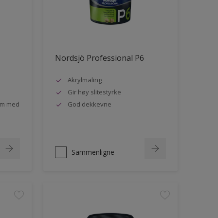
Nordsjö Professional P6
Akrylmaling
Gir høy slitestyrke
rom med
God dekkevne
Sammenligne