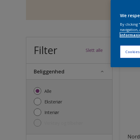
We respe
By clicking
navigation, 
informasj
Filter
36
produk
Slett alle
Cookies
Beliggenhed
Alle
Eksteriør
Interiør
Verktøy og tilbehør
Nords