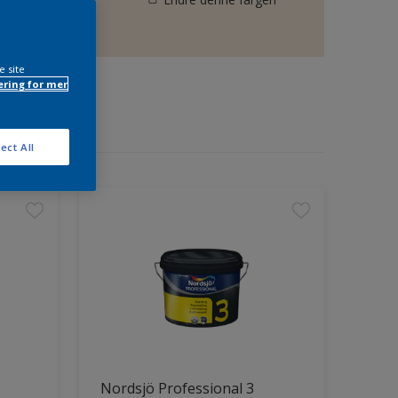
e site
ring for mer
ect All
Nordsjö Professional 3