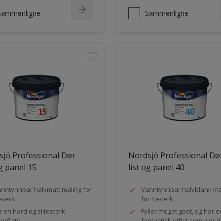
Sammenligne
Sammenligne
jö Professional Dør
Nordsjö Professional Dø
og panel 15
list og panel 40
nntynnbar halvmatt maling for
Vanntynnbar halvblank ma
everk
for treverk
r en hard og slitesterk
Fyller meget godt, og har e
erflate
fantastisk utflyt som gjør 