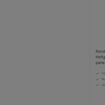
Nords
Heftg
pane
Va
Hu
Ut