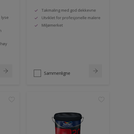
Takmaling med god dekkevne
e lyse
Utviklet for profesjonelle malere
Miljømerket
n
 høy
Sammenligne