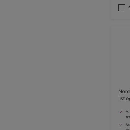
Nords
list 
Va
tr
Gi
ov