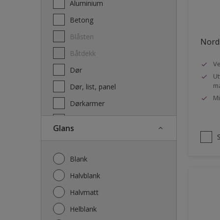
Aluminium
Terrassebeis og uteoljer
Betong
Blåsten
Nords
Båtdekk
Ve
Dør
Ut
ma
Dør, list, panel
Mi
Dørkarmer
Fasade
Glans
Fasade mur og Puss
Fliser
Blank
Galvanisert stål
Halvblank
Garasje
Halvmatt
Gips
Helblank