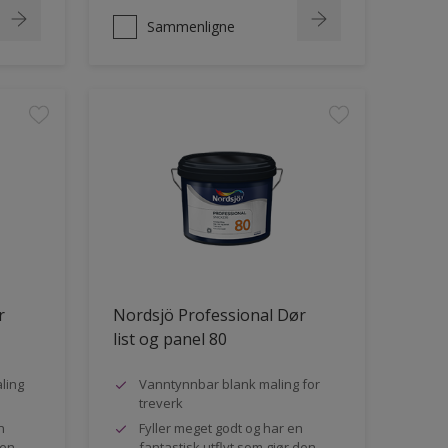
Sammenligne
r
Nordsjö Professional Dør
list og panel 80
ling
Vanntynnbar blank maling for
treverk
n
Fyller meget godt og har en
den
fantastisk utflyt som gjør den