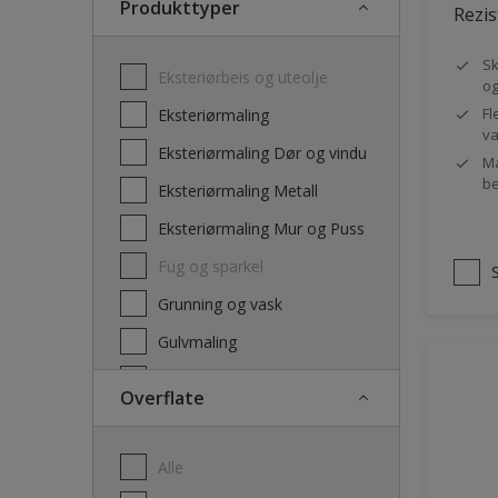
Produkttyper
Rezis
Sk
Eksteriørbeis og uteolje
og
Fl
Eksteriørmaling
va
Eksteriørmaling Dør og vindu
Ma
be
Eksteriørmaling Metall
Eksteriørmaling Mur og Puss
Fug og sparkel
Grunning og vask
Gulvmaling
Interiørbeis og lakk
Overflate
Interiørmaling
Lim
Alle
Maling dør, list og panel