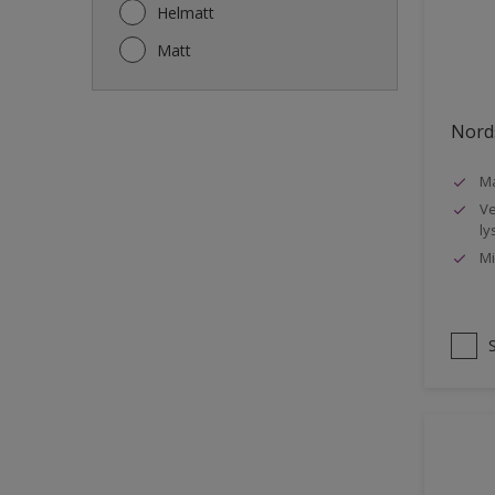
Gjerde
Helmatt
Gulv
Matt
Gulvlist
Hagemøbler
Nords
Ikke-jernholdige metaller
Ma
Listverk
Ve
Metall
ly
Mi
Møbler
Panelvegg og tak interiør
Rekkverk
Sement
Skap og tremøbler
Småmøbler og hyller
Stukk