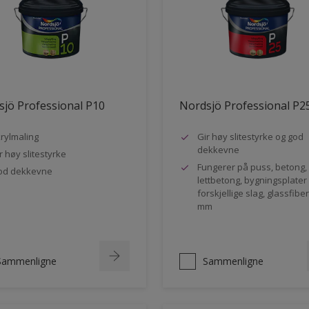
jö Professional P10
Nordsjö Professional P2
rylmaling
Gir høy slitestyrke og god
dekkevne
r høy slitestyrke
Fungerer på puss, betong,
od dekkevne
lettbetong, bygningsplater
forskjellige slag, glassfibe
mm
Sammenligne
Sammenligne