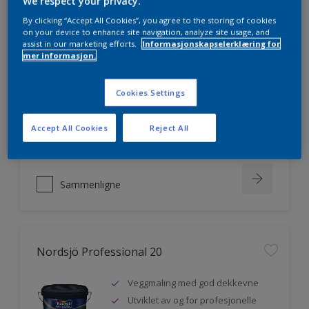
We respect your privacy.
By clicking “Accept All Cookies”, you agree to the storing of cookies
on your device to enhance site navigation, analyze site usage, and
assist in our marketing efforts.
Informasjonskapselerklæring for
Nordsjö Professional 7
mer informasjon.
Utmerket dekkevne
Cookies Settings
Lett å påføre og fordele
Jevnere og finere finish, også i
mørke farger
Accept All Cookies
Reject All
Sammenligne
Nordsjö Professional 20
Veggmaling med god dekkevne
Utviklet av og for profesjonelle