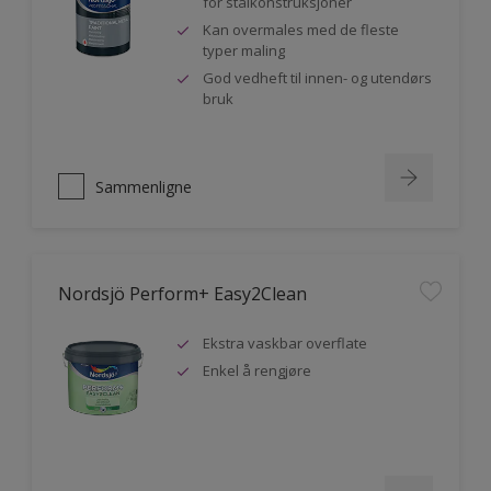
for stålkonstruksjoner
Kan overmales med de fleste
typer maling
God vedheft til innen- og utendørs
bruk
Sammenligne
Nordsjö Perform+ Easy2Clean
Ekstra vaskbar overflate
Enkel å rengjøre