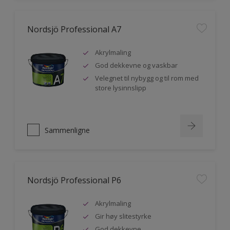
Nordsjö Professional A7
Akrylmaling
God dekkevne og vaskbar
Velegnet til nybygg og til rom med
store lysinnslipp
Sammenligne
Nordsjö Professional P6
Akrylmaling
Gir høy slitestyrke
God dekkevne