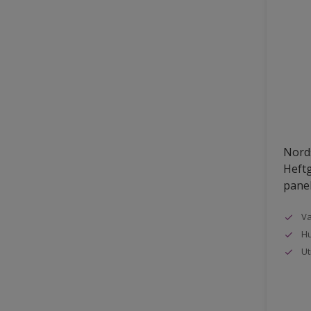
Nords
Heftg
pane
Va
Hu
Ut