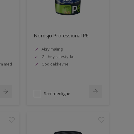
Nordsjö Professional P6
Akrylmaling
Gir høy slitestyrke
rom med
God dekkevne
Sammenligne