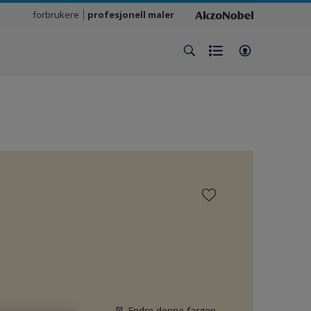
forbrukere
profesjonell maler
Endre denne fargen