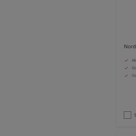
Stål
Tak eksteriør
Tak innendørs
Tapet
Nords
Terrasse
Trapp
Ak
Gi
Trepanel
G
Treverk
Tømmer eksteriør
Vegg
Vinduer
Vinduskarmer
Ytterdør