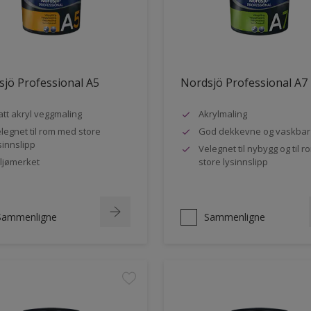
jö Professional A5
Nordsjö Professional A7
tt akryl veggmaling
Akrylmaling
legnet til rom med store
God dekkevne og vaskbar
sinnslipp
Velegnet til nybygg og til 
ljømerket
store lysinnslipp
Sammenligne
Sammenligne