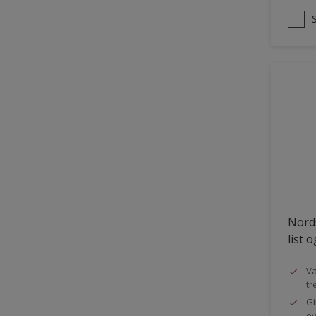
Nords
list 
Va
tr
Gi
ov