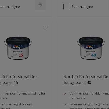
Sammenligne
Sammenligne
jö Professional Dør
Nordsjö Professional Dø
og panel 15
list og panel 40
nntynnbar halvmatt maling for
Vanntynnbar halvblank ma
everk
for treverk
r en hard og slitesterk
Fyller meget godt, og har e
erflate
fantastisk utflyt som gjør 