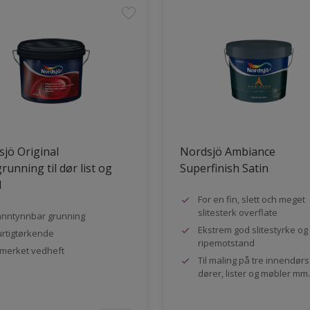
jö Original
Nordsjö Ambiance
running til dør list og
Superfinish Satin
l
For en fin, slett och meget
slitesterk overflate
nntynnbar grunning
Ekstrem god slitestyrke og
rtigtørkende
ripemotstand
merket vedheft
Til maling på tre innendør
dører, lister og møbler mm.