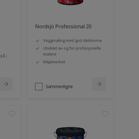
Nordsjö Professional 20
Veggmaling med god dekkevne
Utviklet av og for profesjonelle
malere
så i
Miljømerket
Sammenligne