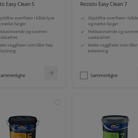
to Easy Clean 5
Rezisto Easy Clean 7
joldfrie overflater i både lyse
Skjoldfrie overflater i båd
 mørke farger
og mørke farger
ekkavvisende og suveren
Flekkavvisende og suvere
skbarhet
vaskbarhet
tte veggflater som tåler høy
Matte veggflater som tåler
lastning
belastning
Sammenligne
Sammenligne