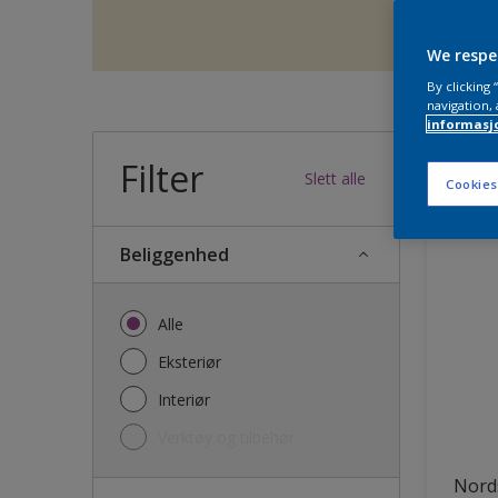
We respe
By clicking
navigation, 
informasj
Filter
36
produk
Slett alle
Cookies
Beliggenhed
Alle
Eksteriør
Interiør
Verktøy og tilbehør
Nords