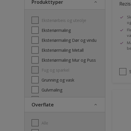
Produkttyper
Rezis
Sk
Eksteriørbeis og uteolje
og
Fl
Eksteriørmaling
va
Eksteriørmaling Dør og vindu
Ma
be
Eksteriørmaling Metall
Eksteriørmaling Mur og Puss
Fug og sparkel
Grunning og vask
Gulvmaling
Interiørbeis og lakk
Overflate
Interiørmaling
Lim
Alle
Maling dør, list og panel