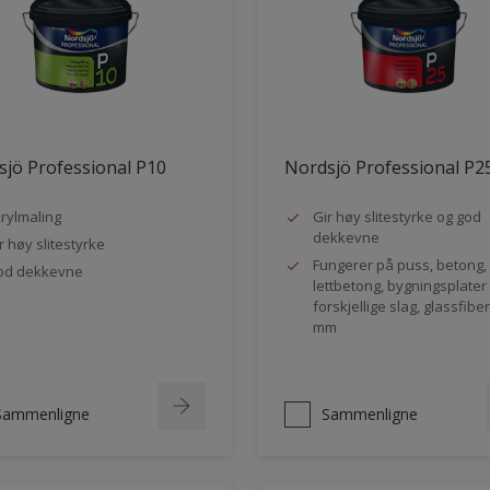
jö Professional P10
Nordsjö Professional P2
rylmaling
Gir høy slitestyrke og god
dekkevne
r høy slitestyrke
Fungerer på puss, betong,
od dekkevne
lettbetong, bygningsplater
forskjellige slag, glassfibe
mm
Sammenligne
Sammenligne