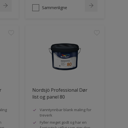
Sammenligne
r
Nordsjö Professional Dør
list og panel 80
ling
Vanntynnbar blank maling for
treverk
n
Fyller meget godt og har en
den
fantastisk utflyt som gjør den