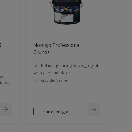
5
Nordsjö Professional
Grund+
Helmatt grunning for vegg og tak
Fyller underlaget
 av
God dekkevne
rtapet,
Sammenligne