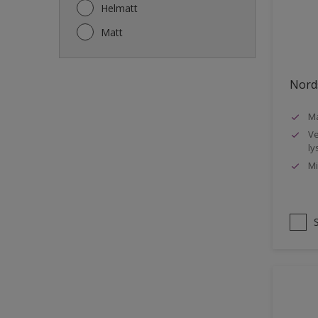
Gjerde
Helmatt
Gulv
Matt
Gulvlist
Hagemøbler
Nords
Ikke-jernholdige metaller
Ma
Listverk
Ve
Metall
ly
Mi
Møbler
Panelvegg og tak interiør
Rekkverk
Sement
Skap og tremøbler
Småmøbler og hyller
Stukk