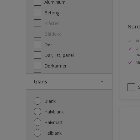
Aluminium
Terrassebeis og uteoljer
Betong
Blåsten
Nords
Båtdekk
Ve
Dør
Ut
ma
Dør, list, panel
Mi
Dørkarmer
Fasade
Glans
Fasade mur og Puss
Fliser
Blank
Galvanisert stål
Halvblank
Garasje
Halvmatt
Gips
Helblank