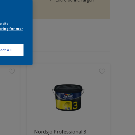
e site
ring for mer
ect All
Nordsjö Professional 3