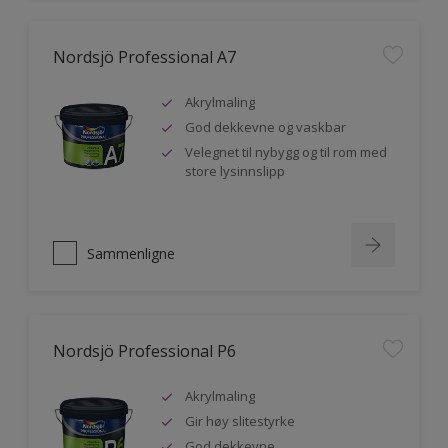
Nordsjö Professional A7
Akrylmaling
God dekkevne og vaskbar
Velegnet til nybygg og til rom med
store lysinnslipp
Sammenligne
Nordsjö Professional P6
Akrylmaling
Gir høy slitestyrke
God dekkevne