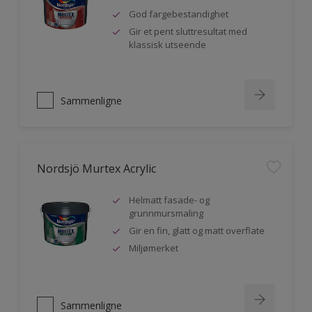
God fargebestandighet
Gir et pent sluttresultat med
klassisk utseende
Sammenligne
Nordsjö Murtex Acrylic
Helmatt fasade- og
grunnmursmaling
Gir en fin, glatt og matt overflate
Miljømerket
Sammenligne