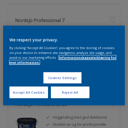
Nordsjö Professional 7
Utmerket dekkevne
We respect your privacy.
Lett å påføre og fordele
Jevnere og finere finish, også i
By clicking “Accept All Cookies”, you agree to the storing of cookies
mørke farger
on your device to enhance site navigation, analyze site usage, and
assist in our marketing efforts.
Informasjonskapselerklæring for
mer informasjon.
Sammenligne
Cookies Settings
Accept All Cookies
Reject All
Nordsjö Professional 20
Veggmaling med god dekkevne
Utviklet av og for profesjonelle