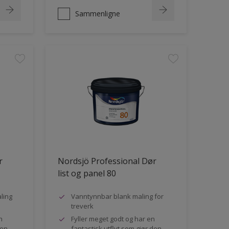
Sammenligne
r
Nordsjö Professional Dør
list og panel 80
ling
Vanntynnbar blank maling for
treverk
n
Fyller meget godt og har en
den
fantastisk utflyt som gjør den