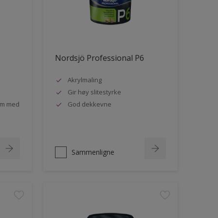
Nordsjö Professional P6
Akrylmaling
Gir høy slitestyrke
rom med
God dekkevne
Sammenligne