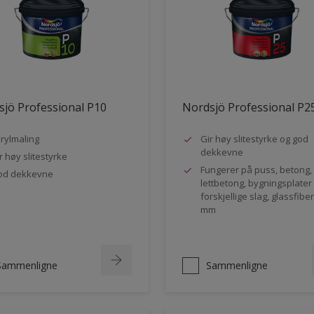
jö Professional P10
Nordsjö Professional P2
rylmaling
Gir høy slitestyrke og god
dekkevne
r høy slitestyrke
Fungerer på puss, betong,
od dekkevne
lettbetong, bygningsplater
forskjellige slag, glassfibe
mm
Sammenligne
Sammenligne