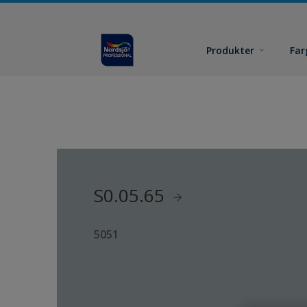
Produkter
Far
S0.05.65
5051