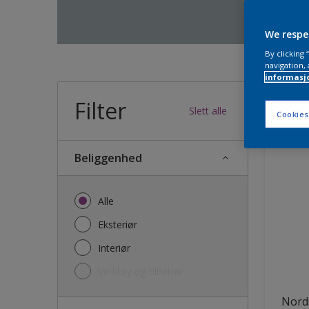
We respe
By clicking
navigation, 
informasj
Filter
36
produk
Slett alle
Cookies
Beliggenhed
Alle
Eksteriør
Interiør
Verktøy og tilbehør
Nords