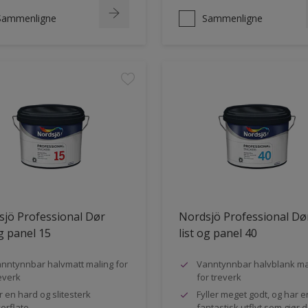
Sammenligne
Sammenligne
jö Professional Dør
Nordsjö Professional Dø
og panel 15
list og panel 40
nntynnbar halvmatt maling for
Vanntynnbar halvblank ma
everk
for treverk
r en hard og slitesterk
Fyller meget godt, og har e
erflate
fantastisk utflyt som gjør 