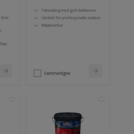
Takmaling med god dekkevne
e lyse
Utviklet for profesjonelle malere
Miljømerket
n
 høy
Sammenligne