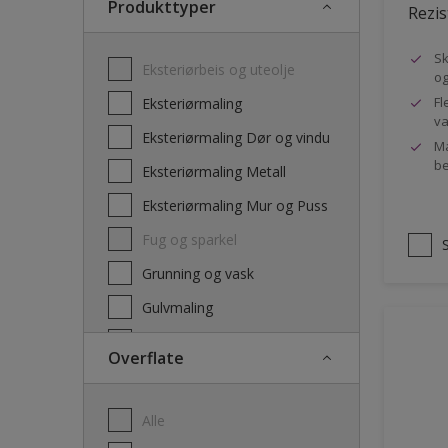
Produkttyper
Rezis
Sk
Eksteriørbeis og uteolje
og
Fl
Eksteriørmaling
va
Eksteriørmaling Dør og vindu
Ma
be
Eksteriørmaling Metall
Eksteriørmaling Mur og Puss
Fug og sparkel
Grunning og vask
Gulvmaling
Interiørbeis og lakk
Overflate
Interiørmaling
Lim
Alle
Maling dør, list og panel