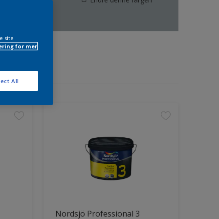
e site
ring for mer
ect All
Nordsjö Professional 3