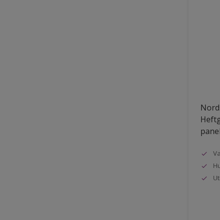
Nords
Heftg
pane
Va
Hu
Ut