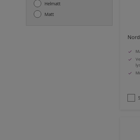
Gjerde
Helmatt
Gulv
Matt
Gulvlist
Hagemøbler
Nords
Ikke-jernholdige metaller
Ma
Listverk
Ve
Metall
ly
Mi
Møbler
Panelvegg og tak interiør
Rekkverk
Sement
Skap og tremøbler
Småmøbler og hyller
Stukk