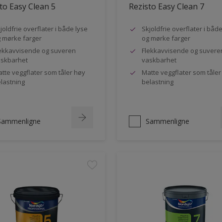
to Easy Clean 5
Rezisto Easy Clean 7
joldfrie overflater i både lyse
Skjoldfrie overflater i båd
 mørke farger
og mørke farger
ekkavvisende og suveren
Flekkavvisende og suvere
skbarhet
vaskbarhet
tte veggflater som tåler høy
Matte veggflater som tåler
lastning
belastning
Sammenligne
Sammenligne