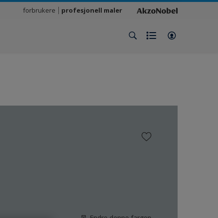
forbrukere
profesjonell maler
Endre denne fargen