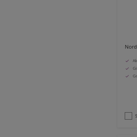
Stål
Tak eksteriør
Tak innendørs
Tapet
Nords
Terrasse
Trapp
Ak
Gi
Trepanel
G
Treverk
Tømmer eksteriør
Vegg
Vinduer
Vinduskarmer
Ytterdør