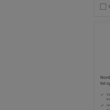
Nords
list 
Va
tr
Gi
ov