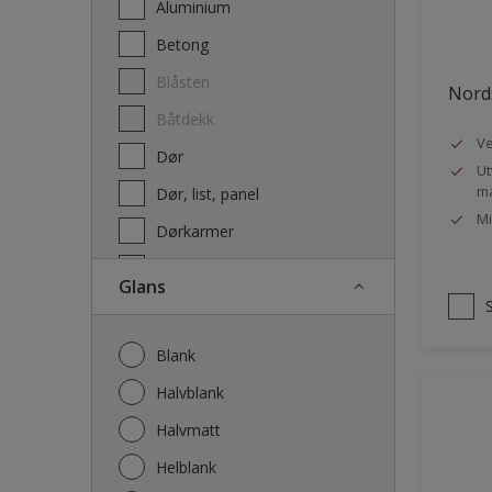
Aluminium
Terrassebeis og uteoljer
Betong
Blåsten
Nords
Båtdekk
Ve
Dør
Ut
ma
Dør, list, panel
Mi
Dørkarmer
Fasade
Glans
Fasade mur og Puss
Fliser
Blank
Galvanisert stål
Halvblank
Garasje
Halvmatt
Gips
Helblank