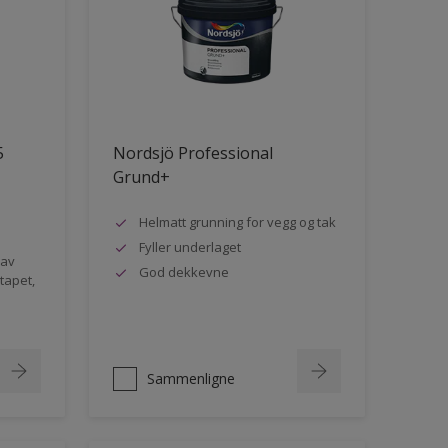
5
Nordsjö Professional
Grund+
Helmatt grunning for vegg og tak
Fyller underlaget
 av
God dekkevne
rtapet,
Sammenligne