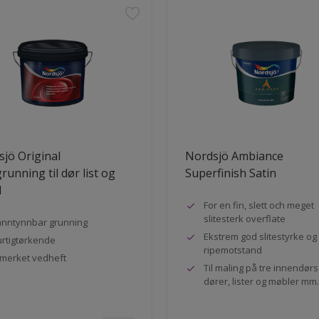
jö Original
Nordsjö Ambiance
running til dør list og
Superfinish Satin
l
For en fin, slett och meget
slitesterk overflate
nntynnbar grunning
Ekstrem god slitestyrke og
rtigtørkende
ripemotstand
merket vedheft
Til maling på tre innendør
dører, lister og møbler mm.