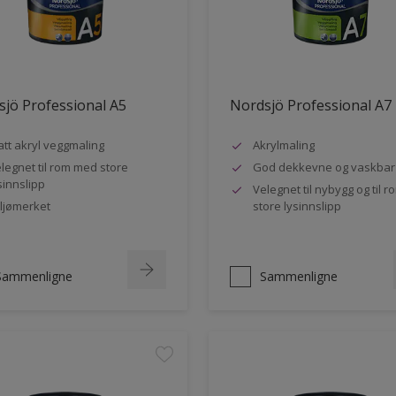
jö Professional A5
Nordsjö Professional A7
tt akryl veggmaling
Akrylmaling
legnet til rom med store
God dekkevne og vaskbar
sinnslipp
Velegnet til nybygg og til 
ljømerket
store lysinnslipp
Sammenligne
Sammenligne