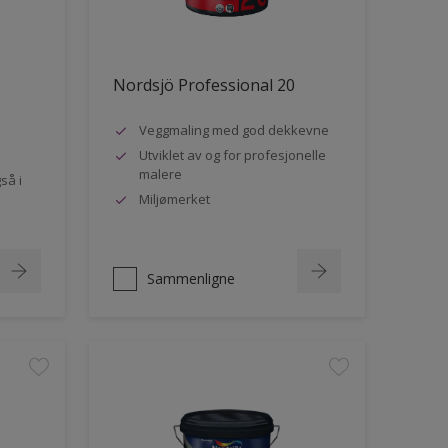
Nordsjö Professional 20
Veggmaling med god dekkevne
Utviklet av og for profesjonelle
malere
så i
Miljømerket
Sammenligne