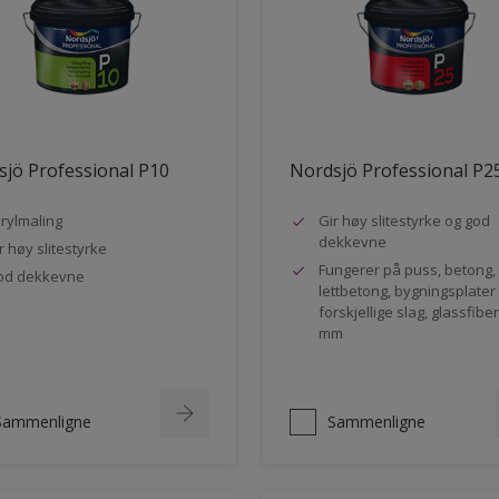
jö Professional P10
Nordsjö Professional P2
rylmaling
Gir høy slitestyrke og god
dekkevne
r høy slitestyrke
Fungerer på puss, betong,
od dekkevne
lettbetong, bygningsplater
forskjellige slag, glassfibe
mm
Sammenligne
Sammenligne