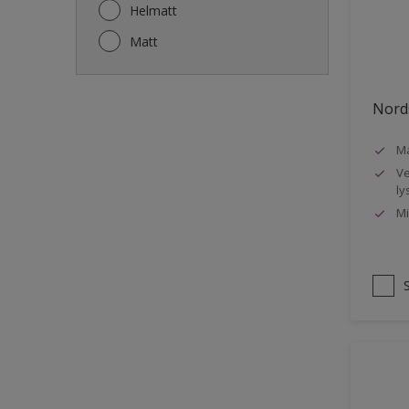
Gjerde
Helmatt
Gulv
Matt
Gulvlist
Hagemøbler
Nords
Ikke-jernholdige metaller
Ma
Listverk
Ve
Metall
ly
Mi
Møbler
Panelvegg og tak interiør
Rekkverk
Sement
Skap og tremøbler
Småmøbler og hyller
Stukk