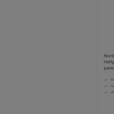
Nords
Heftg
pane
Va
Hu
Ut