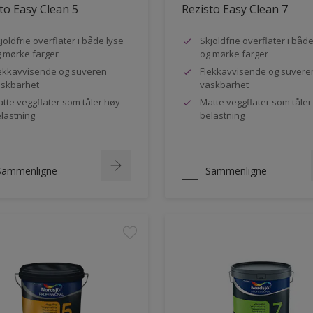
to Easy Clean 5
Rezisto Easy Clean 7
joldfrie overflater i både lyse
Skjoldfrie overflater i båd
 mørke farger
og mørke farger
ekkavvisende og suveren
Flekkavvisende og suvere
skbarhet
vaskbarhet
tte veggflater som tåler høy
Matte veggflater som tåler
lastning
belastning
Sammenligne
Sammenligne