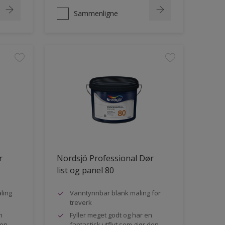
Sammenligne
r
Nordsjö Professional Dør
list og panel 80
ling
Vanntynnbar blank maling for
treverk
n
Fyller meget godt og har en
den
fantastisk utflyt som gjør den