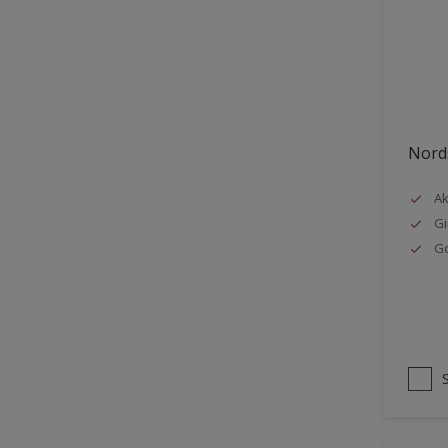
Stål
Tak eksteriør
Tak innendørs
Tapet
Nords
Terrasse
Trapp
Ak
Gi
Trepanel
G
Treverk
Tømmer eksteriør
Vegg
Vinduer
Vinduskarmer
Ytterdør