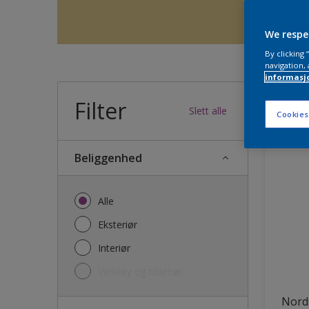
We respe
By clicking
navigation, 
informasj
Filter
36
produk
Slett alle
Cookies
Beliggenhed
Alle
Eksteriør
Interiør
Verktøy og tilbehør
Nords