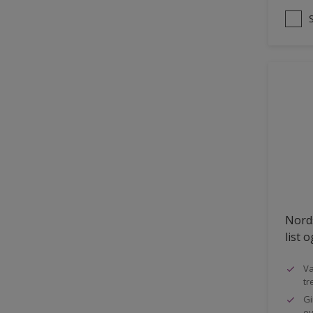
Nords
list 
Va
tr
Gi
ov