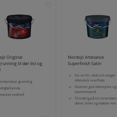
jö Original
Nordsjö Ambiance
running til dør list og
Superfinish Satin
l
For en fin, slett och meget
slitesterk overflate
nntynnbar grunning
Ekstrem god slitestyrke og
rtigtørkende
ripemotstand
merket vedheft
Til maling på tre innendør
dører, lister og møbler mm.