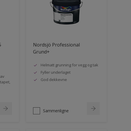
5
Nordsjö Professional
Grund+
Helmatt grunning for vegg og tak
Fyller underlaget
 av
God dekkevne
rtapet,
Sammenligne