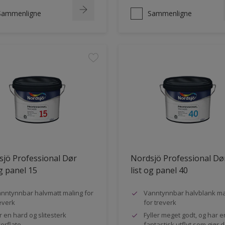
Sammenligne
Sammenligne
jö Professional Dør
Nordsjö Professional Dø
og panel 15
list og panel 40
nntynnbar halvmatt maling for
Vanntynnbar halvblank ma
everk
for treverk
r en hard og slitesterk
Fyller meget godt, og har e
erflate
fantastisk utflyt som gjør 