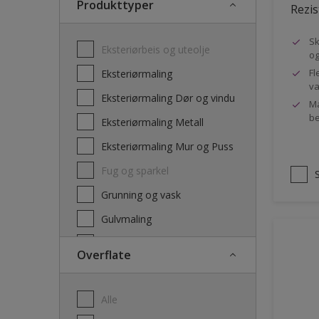
Produkttyper
Rezis
Sk
Eksteriørbeis og uteolje
og
Fl
Eksteriørmaling
va
Eksteriørmaling Dør og vindu
Ma
be
Eksteriørmaling Metall
Eksteriørmaling Mur og Puss
Fug og sparkel
Grunning og vask
Gulvmaling
Interiørbeis og lakk
Overflate
Interiørmaling
Lim
Alle
Maling dør, list og panel