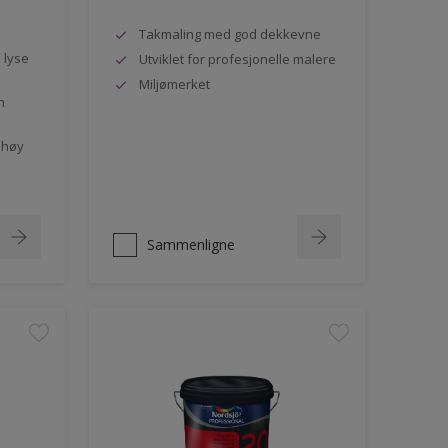
Takmaling med god dekkevne
e lyse
Utviklet for profesjonelle malere
Miljømerket
n
 høy
Sammenligne