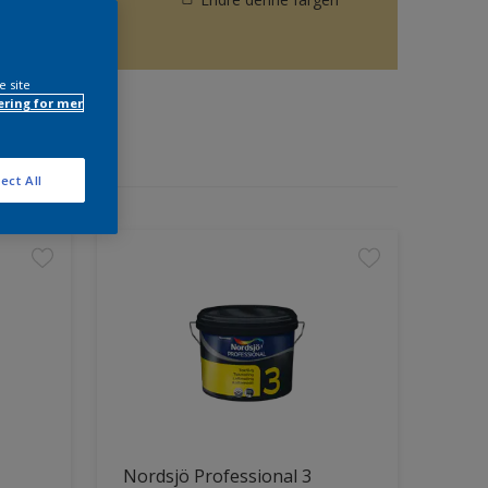
e site
ring for mer
ect All
Nordsjö Professional 3