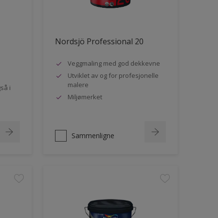
Nordsjö Professional 20
Veggmaling med god dekkevne
Utviklet av og for profesjonelle
malere
så i
Miljømerket
Sammenligne