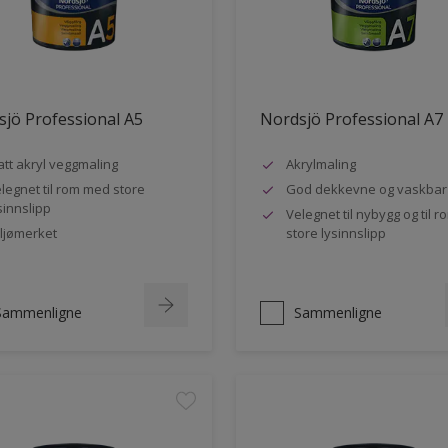
jö Professional A5
Nordsjö Professional A7
tt akryl veggmaling
Akrylmaling
legnet til rom med store
God dekkevne og vaskbar
sinnslipp
Velegnet til nybygg og til 
ljømerket
store lysinnslipp
Sammenligne
Sammenligne