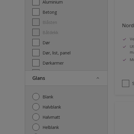
Aluminium
Terrassebeis og uteoljer
Betong
Blåsten
Nords
Båtdekk
Ve
Dør
Ut
ma
Dør, list, panel
Mi
Dørkarmer
Fasade
Glans
Fasade mur og Puss
Fliser
Blank
Galvanisert stål
Halvblank
Garasje
Halvmatt
Gips
Helblank