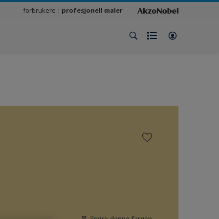
forbrukere
profesjonell maler
Endre denne fargen