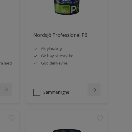
Nordsjö Professional P6
Akrylmaling
Gir høy slitestyrke
rom med
God dekkevne
Sammenligne