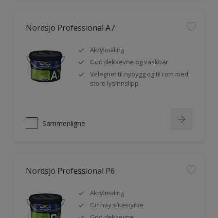
Nordsjö Professional A7
Akrylmaling
God dekkevne og vaskbar
Velegnet til nybygg og til rom med
store lysinnslipp
Sammenligne
Nordsjö Professional P6
Akrylmaling
Gir høy slitestyrke
God dekkevne