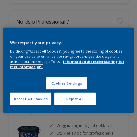
Nordsjö Professional 7
Utmerket dekkevne
We respect your privacy.
Lett å påføre og fordele
Jevnere og finere finish, også i
By clicking “Accept All Cookies”, you agree to the storing of cookies
mørke farger
on your device to enhance site navigation, analyze site usage, and
assist in our marketing efforts.
Informasjonskapselerklæring for
mer informasjon.
Sammenligne
Cookies Settings
Accept All Cookies
Reject All
Nordsjö Professional 20
Veggmaling med god dekkevne
Utviklet av og for profesjonelle