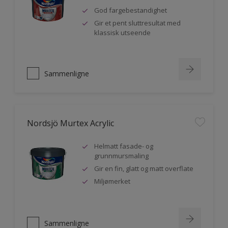
God fargebestandighet
Gir et pent sluttresultat med
klassisk utseende
Sammenligne
Nordsjö Murtex Acrylic
Helmatt fasade- og
grunnmursmaling
Gir en fin, glatt og matt overflate
Miljømerket
Sammenligne