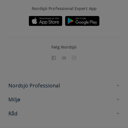
Nordsjö Professional Expert App
Følg Nordsjö
Nordsjö Professional
Kontakt oss
Miljø
En nyanse bedre
Bærekraftig utvikling
Råd
Prosjekt
Nordsjö for konsument
Digitale verktøy
Effektivt Håndverk