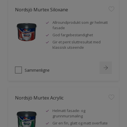
Nordsjö Murtex Siloxane
Allroundprodukt som gir helmatt
fasade
God fargebestandighet
Gir et pent sluttresultat med
klassisk utseende
Sammenligne
Nordsjö Murtex Acrylic
Helmatt fasade- og
grunnmursmaling
Gir en fin, glatt og matt overflate