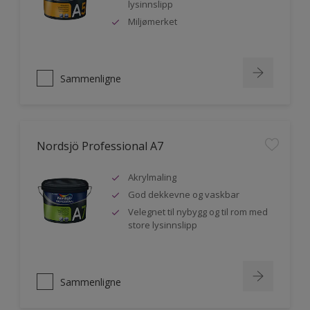
lysinnslipp
Miljømerket
Sammenligne
Nordsjö Professional A7
Akrylmaling
God dekkevne og vaskbar
Velegnet til nybygg og til rom med
store lysinnslipp
Sammenligne