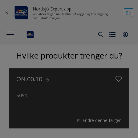
Nordsjö Expert app
Se
Visualiser fargen umiddelbart på veggen og finn farge- og
produktinformasjon
Hvilke produkter trenger du?
ON.00.10
5051
Endre denne fargen