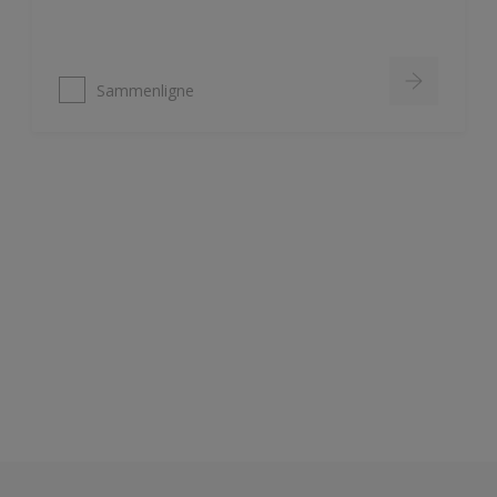
Sammenligne
Nordsjö Ambiance Deep Matt veggmaling
Utsøkt helmatt overflate
Fremhever fargen på veggen på
en vakker måte
HD Colour Technology
Sammenligne