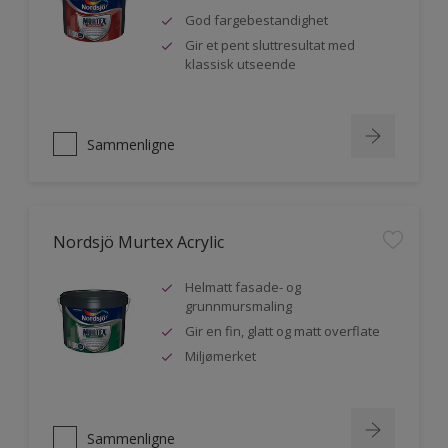
God fargebestandighet
Gir et pent sluttresultat med
klassisk utseende
Sammenligne
Nordsjö Murtex Acrylic
Helmatt fasade- og
grunnmursmaling
Gir en fin, glatt og matt overflate
Miljømerket
Sammenligne