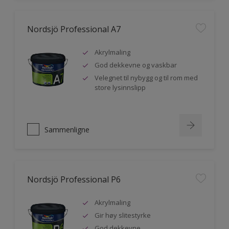
Nordsjö Professional A7
Akrylmaling
God dekkevne og vaskbar
Velegnet til nybygg og til rom med
store lysinnslipp
Sammenligne
Nordsjö Professional P6
Akrylmaling
Gir høy slitestyrke
God dekkevne