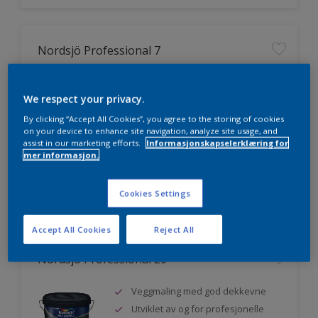
Nordsjö Professional 7
Utmerket dekkevne
We respect your privacy.
Lett å påføre og fordele
Jevnere og finere finish, også i
By clicking “Accept All Cookies”, you agree to the storing of cookies
mørke farger
on your device to enhance site navigation, analyze site usage, and
assist in our marketing efforts.
Informasjonskapselerklæring for
mer informasjon.
Sammenligne
Cookies Settings
Accept All Cookies
Reject All
Nordsjö Professional 20
Veggmaling med god dekkevne
Utviklet av og for profesjonelle