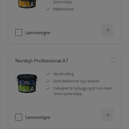
lysinnslipp
Miljømerket
Sammenligne
Nordsjö Professional A7
Akrylmaling
God dekkevne og vaskbar
Velegnet til nybygg og til rom med
store lysinnslipp
Sammenligne