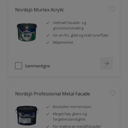
Nordsjö Murtex Acrylic
Helmatt fasade- og
grunnmursmaling
Gir en fin, glatt og matt overflate
Miljømerket
Sammenligne
Nordsjö Professional Metal Facade
Beskytter mot erosjon
Meget høy glans-og
fargebestandighet
For maling av metallfasader