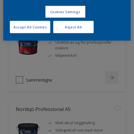
Cookies Settings
Nordsjö Professional 20
Accept All Cookies
Reject All
Veggmaling med god dekkevne
Utviklet av og for profesjonelle
malere
Miljømerket
Sammenligne
Nordsjö Professional A5
Matt akryl veggmaling
Velegnet til rom med store