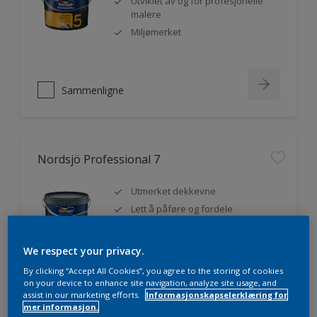
Utviklet av og for profesjonelle
malere
Miljømerket
Sammenligne
Nordsjö Professional 7
Utmerket dekkevne
Lett å påføre og fordele
Jevnere og finere finish, også i
mørke farger
We respect your privacy.
By clicking “Accept All Cookies”, you agree to the storing of cookies
on your device to enhance site navigation, analyze site usage, and
assist in our marketing efforts.
Informasjonskapselerklæring for
Sammenligne
mer informasjon.