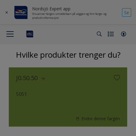
Nordsjö Expert app
Se
Visualiser fargen umiddelbart på veggen og finn farge- og
produktinformasjon
Hvilke produkter trenger du?
J0.50.50
5051
Endre denne fargen