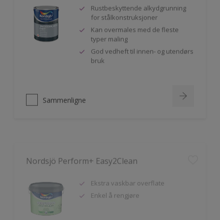
Rustbeskyttende alkydgrunning
for stålkonstruksjoner
Kan overmales med de fleste
typer maling
God vedheft til innen- og utendørs
bruk
Sammenligne
Nordsjö Perform+ Easy2Clean
Ekstra vaskbar overflate
Enkel å rengjøre