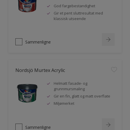
God fargebestandighet
Gir et pent sluttresultat med
klassisk utseende
Sammenligne
Nordsjö Murtex Acrylic
Helmatt fasade- og
grunnmursmaling
Gir en fin, glatt og matt overflate
Miljømerket
Sammenligne