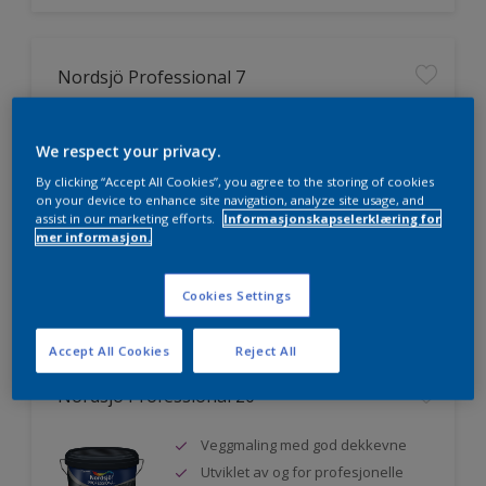
Nordsjö Professional 7
Utmerket dekkevne
We respect your privacy.
Lett å påføre og fordele
Jevnere og finere finish, også i
By clicking “Accept All Cookies”, you agree to the storing of cookies
mørke farger
on your device to enhance site navigation, analyze site usage, and
assist in our marketing efforts.
Informasjonskapselerklæring for
mer informasjon.
Sammenligne
Cookies Settings
Accept All Cookies
Reject All
Nordsjö Professional 20
Veggmaling med god dekkevne
Utviklet av og for profesjonelle