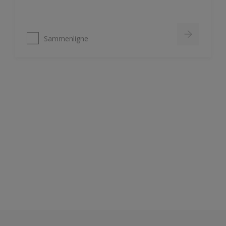
Sammenligne
Nordsjö Ambiance Deep Matt veggmaling
Utsøkt helmatt overflate
Fremhever fargen på veggen på
en vakker måte
HD Colour Technology
Sammenligne