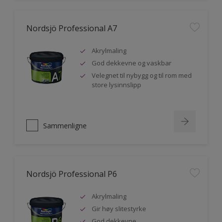
Nordsjö Professional A7
Akrylmaling
God dekkevne og vaskbar
Velegnet til nybygg og til rom med
store lysinnslipp
Sammenligne
Nordsjö Professional P6
Akrylmaling
Gir høy slitestyrke
God dekkevne