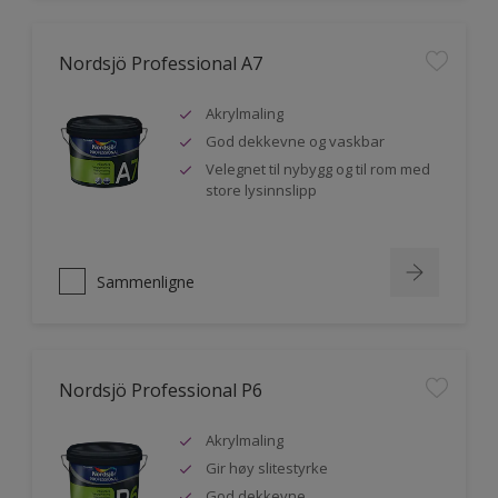
Nordsjö Professional A7
Akrylmaling
God dekkevne og vaskbar
Velegnet til nybygg og til rom med
store lysinnslipp
Sammenligne
Nordsjö Professional P6
Akrylmaling
Gir høy slitestyrke
God dekkevne