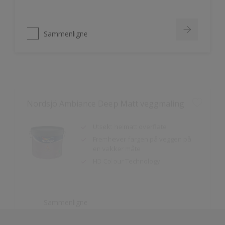
Sammenligne
Nordsjö Ambiance Deep Matt veggmaling
Utsøkt helmatt overflate
Fremhever fargen på veggen på
en vakker måte
HD Colour Technology
Sammenligne