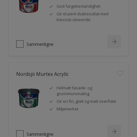
God fargebestandighet
Gir et pent sluttresultat med
klassisk utseende
Sammenligne
Nordsjö Murtex Acrylic
Helmatt fasade- og
grunnmursmaling
Gir en fin, glatt og matt overflate
Miljømerket
Sammenligne