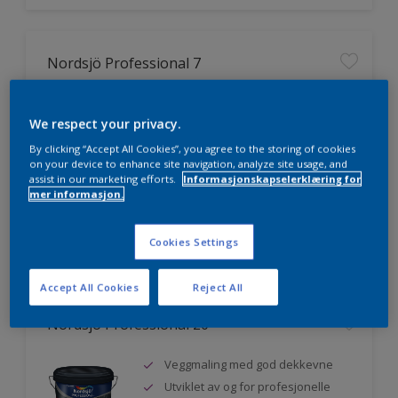
Nordsjö Professional 7
Utmerket dekkevne
We respect your privacy.
Lett å påføre og fordele
Jevnere og finere finish, også i
By clicking “Accept All Cookies”, you agree to the storing of cookies
mørke farger
on your device to enhance site navigation, analyze site usage, and
assist in our marketing efforts.
Informasjonskapselerklæring for
mer informasjon.
Sammenligne
Cookies Settings
Accept All Cookies
Reject All
Nordsjö Professional 20
Veggmaling med god dekkevne
Utviklet av og for profesjonelle