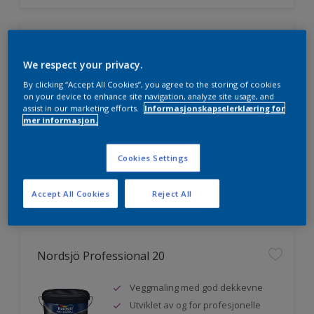
Nordsjö Professional 7
We respect your privacy.
Utmerket dekkevne
By clicking “Accept All Cookies”, you agree to the storing of cookies
on your device to enhance site navigation, analyze site usage, and
Lett å påføre og fordele
assist in our marketing efforts.
Informasjonskapselerklæring for
Jevnere og finere finish, også i
mer informasjon.
mørke farger
Cookies Settings
Sammenligne
Accept All Cookies
Reject All
Nordsjö Professional 20
Veggmaling med god dekkevne
Utviklet av og for profesjonelle