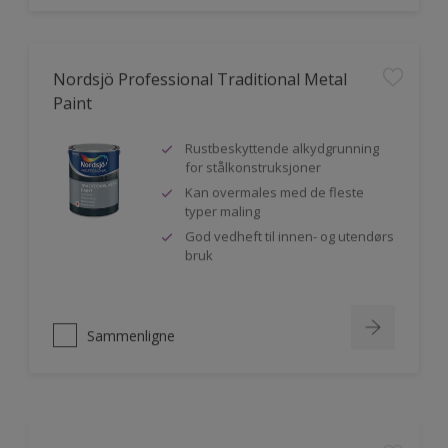
Nordsjö Professional Traditional Metal
Paint
Rustbeskyttende alkydgrunning
for stålkonstruksjoner
Kan overmales med de fleste
typer maling
God vedheft til innen- og utendørs
bruk
Sammenligne
Nordsjö Perform+ Easy2Clean