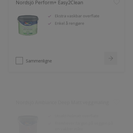
Ekstra vaskbar overflate
Enkel å rengjøre
Sammenligne
Nordsjö Ambiance Deep Matt veggmaling
Utsøkt helmatt overflate
Fremhever fargen på veggen på
en vakker måte
HD Colour Technology