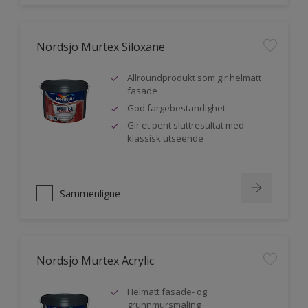
Nordsjö Murtex Siloxane
Allroundprodukt som gir helmatt
fasade
God fargebestandighet
Gir et pent sluttresultat med
klassisk utseende
Sammenligne
Nordsjö Murtex Acrylic
Helmatt fasade- og
grunnmursmaling