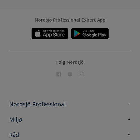
Nordsjö Professional Expert App
Følg Nordsjö
Nordsjö Professional
Kontakt oss
Miljø
En nyanse bedre
Bærekraftig utvikling
Råd
Prosjekt