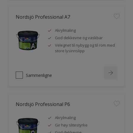
Nordsjö Professional A7
Akrylmaling
God dekkevne og vaskbar
Velegnet til nybygg og til rom med
store lysinnslipp
Sammenligne
Nordsjö Professional P6
Akrylmaling
Gir høy slitestyrke
God dekkevne